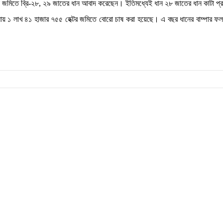
 বিঘা জমিতে ব্রি-২৮, ২৯ জাতের ধান আবাদ করেছেন। ইতিমধ্যেই ধান ২৮ জাতের ধান কাটা প
 জেলায় ১ লাখ ৪১ হাজার ৭৫৫ হেক্টর জমিতে বোরো চাষ করা হয়েছে। এ বছর ধানের বাম্প