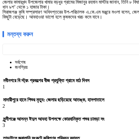
জেলার কামারখন্দ উপজেলার খামার বড়ধুর গ্রামের মিজানুর রহমান মাস্টার জানান, তিনি ৮
ধান ৯শ’ থেকে ১ হাজার টাকা।
সিরাজগঞ্জ কৃষি সম্প্রসারণ অধিদপ্তরের উপ-পরিচালক এ.কে.এম মঞ্জুরে মওলা বলেন,
কিছুটা বেড়েছে। আবহাওয়া ভালো হলে কৃষকদের খরচ কমে যাবে।
মন্তব্য করুন
সর্বশেষ
জনপ্রিয়
নবীনগরে বি স্ট্রং প্রকল্পের বীজ প্রযুক্তি গ্রামে মাঠ দিবস
1
মাদারীপুরে হামে শিশুর মৃত্যু: জেলায় ছড়িয়েছে আতঙ্ক, হাসপাতালে
2
মুন্সীগঞ্জে আসন্ন ঈদুল আযহা উপলক্ষে কোরবানিকৃত পশুর চামড়া সং
3
তাড়াইলে জ্বালানি সংকটে কৃষিপণ্য পরিবহন ব্যাহত