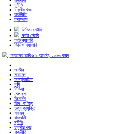
রাজধানী
দূর্নীতি
চাকুরীর খবর
রাজনীতি
ক্যাম্পাস
ভিডিও স্টোরি
ফটো স্টোরি
ফটোগ্যালারি
ভিডিও গ্যালারি
| আজকের তারিখঃ
৯ আগস্ট, ২০২৬
বঙ্গাব্দ
জাতীয়
সারাদেশ
আর্ন্তজাতিক
কৃষি
মিডিয়া
খেলাধুলা
বিনোদন
শিল্প- বাণিজ্য
তথ্য প্রযুক্তি
স্বাস্থ্য
রাজধানী
দূর্নীতি
চাকুরীর খবর
রাজনীতি