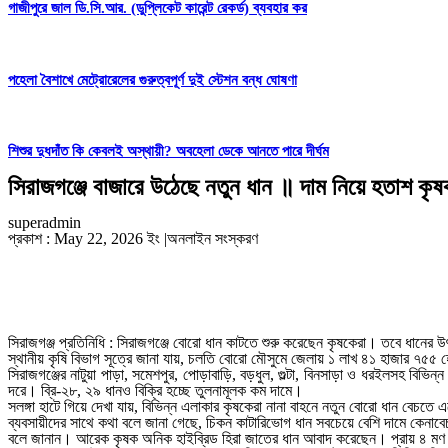
গাজীপুরে জাল ডি.সি.আর. (ডুপ্লিকেট কারেন্ট রেকর্ড) ব্যবহার কর
পহেলা বৈশাখে মেট্রোরেলের গুরুত্বপূর্ণ দুই স্টেশন বন্ধ ঘোষণা
শিশুর দুধদাঁত কি কেবলই অস্থায়ী? অবহেলা ডেকে আনতে পারে দীর্ঘম
সিরাজগঞ্জে বাজারে উঠেছে নতুন ধান ॥ দাম নিয়ে হতাশ কৃ
superadmin
প্রকাশ : May 22, 2026 ইং
|
অনলাইন সংস্করণ
সিরাজগঞ্জ প্রতিনিধি : সিরাজগঞ্জে বোরো ধান কাটতে শুরু করেছেন কৃষকেরা। তবে ধানের উ
স্থানীয় কৃষি বিভাগ সূত্রে জানা যায়, চলতি বোরো মৌসুমে জেলায় ১ লাখ ৪১ হাজার ৭৫৫ হে
সিরাজগঞ্জের নাটুয়া পাড়া, সমেশপুর, পোড়াবাড়ি, বড়ধুল, গুল্টা, বিনসাড়া ও ধরইলসহ বিভিন
দরে। ব্রি-২৮, ২৯ ধানও বিক্রি হচ্ছে তুলনামূলক কম দামে।
সলঙ্গা হাটে গিয়ে দেখা যায়, বিভিন্ন এলাকার কৃষকেরা নানা বাহনে নতুন বোরো ধান বেচ
ব্যবসায়ীদের সাথে কথা বলে জানা গেছে, চিকন কাটারিভোগ ধান সবচেয়ে বেশি দামে কেনাব
বলে জানান। আরেক কৃষক অনিক হাইব্রিড হিরা জাতের ধান আবাদ করেছেন। প্রায় ৪ মণ 