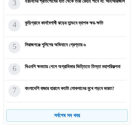
3
ইরানিদের প্রতিশোধের হাত থেকে তারা রেহাই পাবে না: আইআরজিসি
4
কুড়িগ্রামে কালবৈশাখী ঝড়ের তান্ডবে ব্যাপক ক্ষয়-ক্ষতি
5
সিরাজগঞ্জে পুলিশের অভিযানে গ্রেপ্তার ৬
6
বিএনপি ক্ষমতায় গেলে অগ্রাধিকার ভিত্তিতে তিস্তা মহাপরিকল্পনা
7
বাংলাদেশি বাজার হারালে কতটা লোকসানের মুখে পড়বে ভারত?
8
অষ্টম শ্রেণির পাঠ্যবই থেকে বাদ পড়ল ৭ মার্চের ভাষণ: আসছে বড় প
সর্বশেষ সব খবর
9
হাড়কাঁপানো শীতে কাঁপছে দেশ: চুয়াডাঙ্গায় মৌসুমের সর্বনিম্ন তা