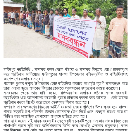
ফরিদপুর প্রতিনিধি : মাদকের কবল থেকে বাঁচতে ও মাদকের বিস্তার রোধে মানববন্ধন
করে প্রতিবাদ জানিয়েছে ফরিদপুরের সালথা উপজেলার বলিভদ্রদিয়া ও বাহিরদিয়াসহ
আশেপাশের এলাকার মানুষ।
গতকাল বুধবার দুপুরে উপজেলার ছোট বাহিরদিয়া বাজারে আধাঘন্টা ব্যাপী মানববন্ধন করে
তারা এলাকা জুড়ে মাদকের বিস্তার ঠেকাতে প্রশাসনের হস্তক্ষেপ কামনা করেছেন।
মানববন্ধন থেকে তারা দাবী করেন, বলিভদ্রদিয়া এলাকার জনৈক মাদক ব্যবসায়ী
বছরাধিকাল ধরে আশেপাশের কয়েকটি গ্রামে মাদকের ব্যবসা করে আসছে। কেউ তাদের
প্রতিবাদ করলে টার্গেট করে তাকে হেনস্থার শিকার হতে হয়।
সম্প্রতি তার অপকর্মের বিরুদ্ধে আইনি ব্যবস্থা নেয়ায় পুলিশের উপর ক্ষুব্ধ হয়ে সালথা
থানার সহকারি উপ-পরিদর্শক ইমরান হোসেনকে টোপ দিয়ে এনে বেধড়ক মারধর করে তা
ভিডিও করে সামাজিক যোগাযোগ মাধ্যমে ছড়িয়ে দেয়া হয়।
তারা দাবি করেন, ওই মাদক ব্যবসায়ীর নেতৃত্বাধীন চক্রটি পুরো এলাকায় মাদক বিস্তারের
পাশাপাশি ত্রাস সৃষ্টি করে অলিখিতভাবে জিম্মি করে রেখেছে এলাকার মানুষকে। ফলে
তার বিরুদ্ধে ভয়ে কেউ মুখ খুলতে সাহস পান না। মাদকের বিস্তারের কারণে যুবসমাজ