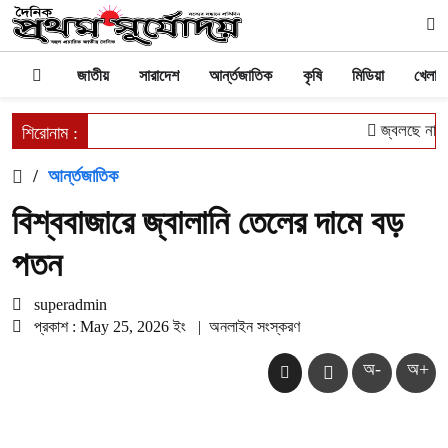
জাতীয়
সারাদেশ
আর্ন্তজাতিক
কৃষি
মিডিয়া
খেলাধু
জ্বলছে না চু
শিরোনাম :
/
আর্ন্তজাতিক
বিশ্ববাজারে জ্বালানি তেলের দামে বড়
পতন
superadmin
প্রকাশ : May 25, 2026 ইং
|
অনলাইন সংস্করণ
অ-
অ+