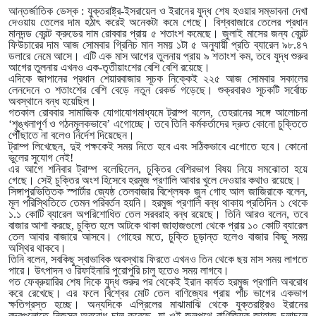
আন্তর্জাতিক ডেস্ক : যুক্তরাষ্ট্র-ইসরায়েল ও ইরানের যুদ্ধ শেষ হওয়ার সম্ভাবনা দেখা
দেওয়ায় তেলের দাম হঠাৎ করেই অনেকটা কমে গেছে। বিশ্ববাজারে তেলের প্রধান
মানদন্ড ব্রেন্ট ক্রুডের দাম রোববার প্রায় ৫ শতাংশ কমেছে। জুলাই মাসের জন্য ব্রেন্ট
ফিউচারের দাম আজ সোমবার গ্রিনিচ মান সময় ১টা ৫ অনুযায়ী প্রতি ব্যারেল ৯৮.৪৭
ডলারে নেমে আসে। এটি এক মাস আগের তুলনায় প্রায় ৯ শতাংশ কম, তবে যুদ্ধ শুরুর
আগের তুলনায় এখনও এক-তৃতীয়াংশের বেশি বেশি রয়েছে।
এদিকে জাপানের প্রধান শেয়ারবাজার সূচক নিক্কেই ২২৫ আজ সোমবার সকালের
লেনদেনে ৩ শতাংশের বেশি বেড়ে নতুন রেকর্ড গড়েছে। শুক্রবারও সূচকটি সর্বোচ্চ
অবস্থানে বন্ধ হয়েছিল।
গতকাল রোববার সামাজিক যোগাযোগমাধ্যমে ট্রাম্প বলেন, তেহরানের সঙ্গে আলোচনা
‘শৃঙ্খলাপূর্ণ ও গঠনমূলকভাবে’ এগোচ্ছে। তবে তিনি কর্মকর্তাদের দ্রুত কোনো চুক্তিতে
পৌঁছাতে না বলেও নির্দেশ দিয়েছেন।
ট্রাম্প লিখেছেন, দুই পক্ষকেই সময় নিতে হবে এবং সঠিকভাবে এগোতে হবে। কোনো
ভুলের সুযোগ নেই!
এর আগে শনিবার ট্রাম্প বলেছিলেন, চুক্তির বেশিরভাগ বিষয় নিয়ে সমঝোতা হয়ে
গেছে। সেই চুক্তির অংশ হিসেবে হরমুজ প্রণালি আবার খুলে দেওয়ার কথাও রয়েছে।
সিঙ্গাপুরভিত্তিক স্পার্টার জ্যেষ্ঠ তেলবাজার বিশ্লেষক জুন গোহ আল জাজিরাকে বলেন,
মূল পরিস্থিতিতে তেমন পরিবর্তন হয়নি। হরমুজ প্রণালি বন্ধ থাকায় প্রতিদিন ১ থেকে
১.১ কোটি ব্যারেল অপরিশোধিত তেল সরবরাহ বন্ধ রয়েছে। তিনি আরও বলেন, তবে
বাজার আশা করছে, চুক্তি হলে আটকে থাকা জাহাজগুলো থেকে প্রায় ১০ কোটি ব্যারেল
তেল আবার বাজারে আসবে। গোহের মতে, চুক্তি চূড়ান্ত হলেও বাজার কিছু সময়
অস্থির থাকবে।
তিনি বলেন, সবকিছু স্বাভাবিক অবস্থায় ফিরতে এখনও তিন থেকে ছয় মাস সময় লাগতে
পারে। উৎপাদন ও রিফাইনারি পুরোপুরি চালু হতেও সময় লাগবে।
গত ফেব্রুয়ারির শেষ দিকে যুদ্ধ শুরুর পর থেকেই ইরান কার্যত হরমুজ প্রণালি অবরোধ
করে রেখেছে। এর ফলে বিশ্বের মোট তেল বাণিজ্যের প্রায় পাঁচ ভাগের একভাগ
ক্ষতিগ্রস্ত হচ্ছে। অন্যদিকে এপ্রিলের মাঝামাঝি থেকে যুক্তরাষ্ট্রও ইরানের
বন্দরগুলোতে নিজস্ব অবরোধ চালু করেছে, যা ওই জলপথে বাণিজ্যিক জাহাজ চলাচলে