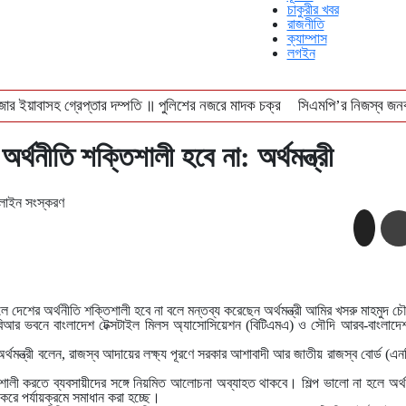
চাকুরীর খবর
রাজনীতি
ক্যাম্পাস
লগইন
জার ইয়াবাসহ গ্রেপ্তার দম্পতি ॥ পুলিশের নজরে মাদক চক্র
সিএমপি’র নিজস্ব জনব
ে বন্ধ লোকাল-মেইল
বঙ্গোপসাগরে ধরা পড়লো ২৯ কেজির ইয়েলোফিন টুনা, ৪০ হাজারে ব
অর্থনীতি শক্তিশালী হবে না: অর্থমন্ত্রী
াইন সংস্করণ
হলে দেশের অর্থনীতি শক্তিশালী হবে না বলে মন্তব্য করেছেন অর্থমন্ত্রী আমির খসরু মাহমুদ চ
িআর ভবনে বাংলাদেশ টেক্সটাইল মিলস অ্যাসোসিয়েশন (বিটিএমএ) ও সৌদি আরব-বাংলাদেশ 
র্থমন্ত্রী বলেন, রাজস্ব আদায়ের লক্ষ্য পূরণে সরকার আশাবাদী আর জাতীয় রাজস্ব বোর্ড (এ
িশালী করতে ব্যবসায়ীদের সঙ্গে নিয়মিত আলোচনা অব্যাহত থাকবে। শিল্প ভালো না হলে অর্থ
 করে পর্যায়ক্রমে সমাধান করা হচ্ছে।