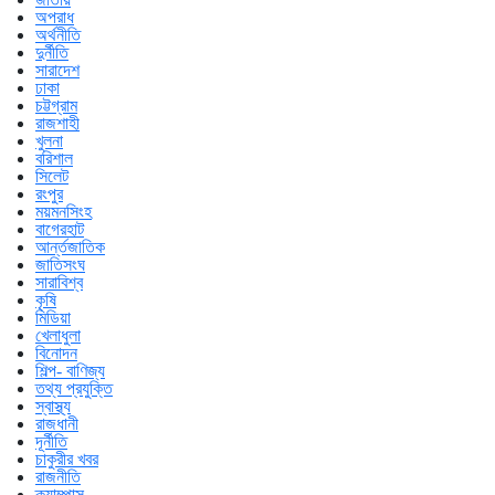
অপরাধ
অর্থনীতি
দুর্নীতি
সারাদেশ
ঢাকা
চট্টগ্রাম
রাজশাহী
খুলনা
বরিশাল
সিলেট
রংপুর
ময়মনসিংহ
বাগেরহাট
আর্ন্তজাতিক
জাতিসংঘ
সারাবিশ্ব
কৃষি
মিডিয়া
খেলাধুলা
বিনোদন
শিল্প- বাণিজ্য
তথ্য প্রযুক্তি
স্বাস্থ্য
রাজধানী
দূর্নীতি
চাকুরীর খবর
রাজনীতি
ক্যাম্পাস