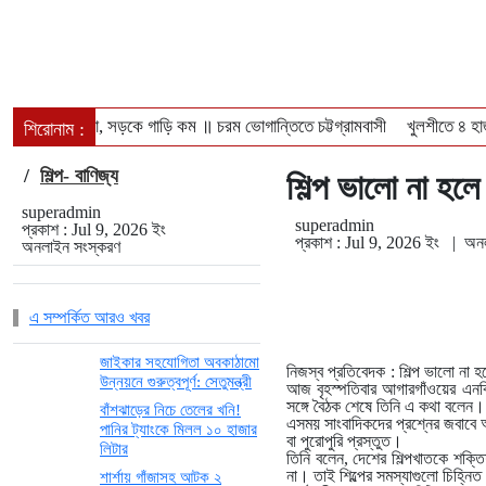
জ্বলছে না চুলা, সড়কে গাড়ি কম ॥ চরম ভোগান্তিতে চট্টগ্রামবাসী
খুলশীতে ৪ হা
শিরোনাম :
ঢাকা-পাবনা ও ঢাকা-খুলনা রুটে নতুন আন্তঃনগর ট্রেন চালুর পরিকল্পনা ॥ চালু হব
/
শিল্প- বাণিজ্য
শিল্প ভালো না হলে 
superadmin
superadmin
প্রকাশ : Jul 9, 2026 ইং
প্রকাশ : Jul 9, 2026 ইং
|
অনল
অনলাইন সংস্করণ
এ সম্পর্কিত আরও খবর
জাইকার সহযোগিতা অবকাঠামো
নিজস্ব প্রতিবেদক
: শিল্প ভালো না 
উন্নয়নে গুরুত্বপূর্ণ: সেতুমন্ত্রী
আজ বৃহস্পতিবার আগারগাঁওয়ের এনব
সঙ্গে বৈঠক শেষে তিনি এ কথা বলেন।
বাঁশঝাড়ের নিচে তেলের খনি!
এসময় সাংবাদিকদের প্রশ্নের জবাবে অ
পানির ট্যাংকে মিলল ১০ হাজার
বা পুরোপুরি প্রস্তুত।
লিটার
তিনি বলেন, দেশের শিল্পখাতকে শক্ত
না। তাই শিল্পের সমস্যাগুলো চিহ্নিত
শার্শায় গাঁজাসহ আটক ২