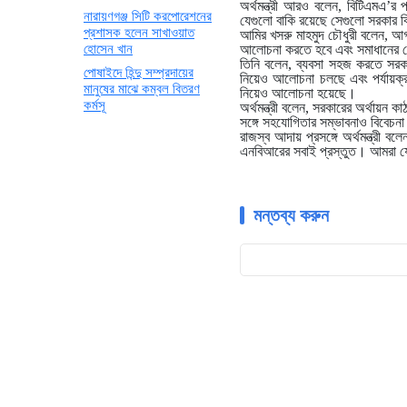
অর্থমন্ত্রী আরও বলেন, বিটিএমএ’র
নারায়ণগঞ্জ সিটি করপোরেশনের
যেগুলো বাকি রয়েছে সেগুলো সরকার 
প্রশাসক হলেন সাখাওয়াত
আমির খসরু মাহমুদ চৌধুরী বলেন, আগা
হোসেন খান
আলোচনা করতে হবে এবং সমাধানের চে
তিনি বলেন, ব্যবসা সহজ করতে সরকা
পোষাইদে হিন্দু সম্প্রদায়ের
নিয়েও আলোচনা চলছে এবং পর্যায়ক্রম
মানুষের মাঝে কম্বল বিতরণ
নিয়েও আলোচনা হয়েছে।
কর্মসূ
অর্থমন্ত্রী বলেন, সরকারের অর্থায়ন 
সঙ্গে সহযোগিতার সম্ভাবনাও বিবেচন
রাজস্ব আদায় প্রসঙ্গে অর্থমন্ত্রী 
এনবিআরের সবাই প্রস্তুত। আমরা যে 
মন্তব্য করুন