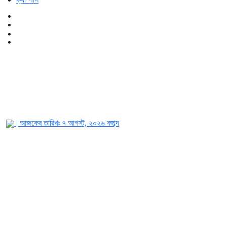
| আজকের তারিখঃ
৭ আগস্ট, ২০২৬
বঙ্গাব্দ