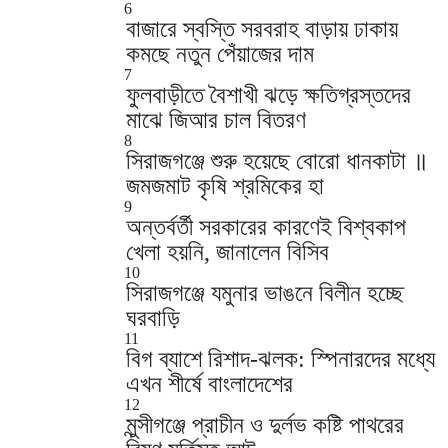
6
বাজারে স্বস্তি সরবরাহ বাড়ায় ঢাকায়
কমছে নতুন পেঁয়াজের দাম
7
ফুলবাড়ীতে বৈশাখী ঝড়ে ক্ষতিগ্রস্তদের
মাঝে জিআর চাল বিতরণ
8
সিরাজগঞ্জে শুরু হয়েছে বোরো ধানকাটা ॥
জমজমাট কৃষি শ্রমিকের হা
9
অন্তর্বর্তী সরকারের কারণেই বিশ্বকাপ
খেলা হয়নি, জানালেন বিসিব
10
সিরাজগঞ্জে যমুনার ভাঙনে বিলীন হচ্ছে
ঘরবাড়ি
11
বিগ ব্যাশে রিশাদ-ঝলক: স্পিনারদের মধ্যে
এখন শীর্ষে বাংলাদেশের
12
মুন্সীগঞ্জে প্রাচীন ও দুর্লভ কষ্টি পাথরের