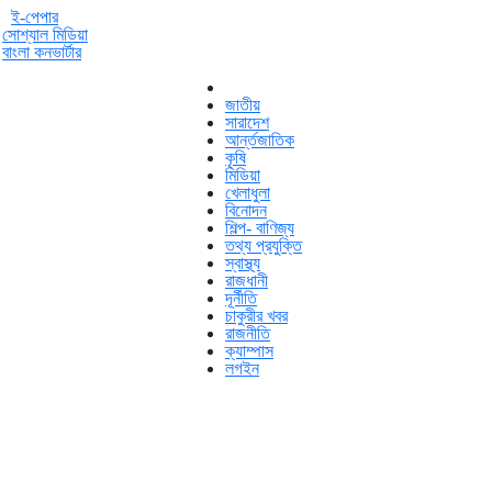
ই-পেপার
সোশ্যাল মিডিয়া
বাংলা কনভার্টার
জাতীয়
সারাদেশ
আর্ন্তজাতিক
কৃষি
মিডিয়া
খেলাধুলা
বিনোদন
শিল্প- বাণিজ্য
তথ্য প্রযুক্তি
স্বাস্থ্য
রাজধানী
দূর্নীতি
চাকুরীর খবর
রাজনীতি
ক্যাম্পাস
লগইন