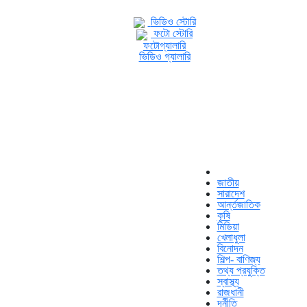
ভিডিও স্টোরি
ফটো স্টোরি
ফটোগ্যালারি
ভিডিও গ্যালারি
জাতীয়
সারাদেশ
আর্ন্তজাতিক
কৃষি
মিডিয়া
খেলাধুলা
বিনোদন
শিল্প- বাণিজ্য
তথ্য প্রযুক্তি
স্বাস্থ্য
রাজধানী
দূর্নীতি