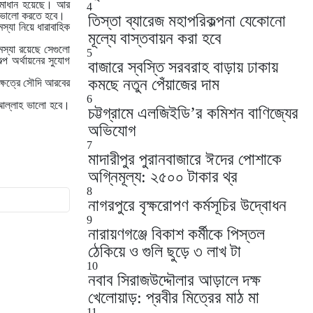
 সমাধান হয়েছে। আর
4
াত ভালো করতে হবে।
তিস্তা ব্যারেজ মহাপরিকল্পনা যেকোনো
স্যা নিয়ে ধারাবাহিক
মূল্যে বাস্তবায়ন করা হবে
মস্যা রয়েছে সেগুলো
5
্প অর্থায়নের সুযোগ
বাজারে স্বস্তি সরবরাহ বাড়ায় ঢাকায়
কমছে নতুন পেঁয়াজের দাম
ক্ষেত্রে সৌদি আরবের
6
নশাআল্লাহ ভালো হবে।
চট্টগ্রামে এলজিইডি’র কমিশন বাণিজ্যের
অভিযোগ
7
মাদারীপুর পুরানবাজারে ঈদের পোশাকে
অগ্নিমূল্য: ২৫০০ টাকার থ্র
8
নাগরপুরে বৃক্ষরোপণ কর্মসূচির উদ্বোধন
9
নারায়ণগঞ্জে বিকাশ কর্মীকে পিস্তল
ঠেকিয়ে ও গুলি ছুড়ে ৩ লাখ টা
10
নবাব সিরাজউদ্দৌলার আড়ালে দক্ষ
খেলোয়াড়: প্রবীর মিত্রের মাঠ মা
11