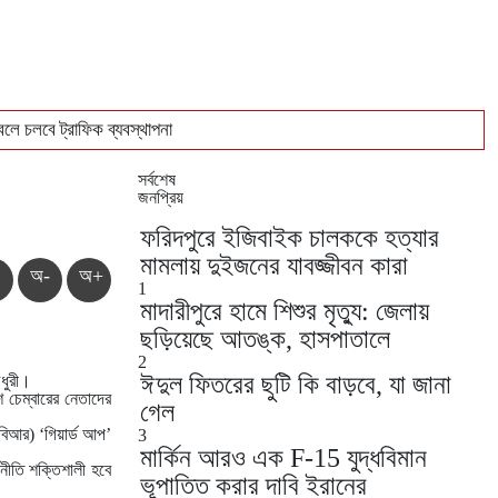
লে চলবে ট্রাফিক ব্যবস্থাপনা
িক্রি
সর্বশেষ
জনপ্রিয়
ফরিদপুরে ইজিবাইক চালককে হত্যার
মামলায় দুইজনের যাবজ্জীবন কারা
অ-
অ+
1
মাদারীপুরে হামে শিশুর মৃত্যু: জেলায়
ছড়িয়েছে আতঙ্ক, হাসপাতালে
2
ঈদুল ফিতরের ছুটি কি বাড়বে, যা জানা
ৌধুরী।
চেম্বারের নেতাদের
গেল
নবিআর) ‘গিয়ার্ড আপ’
3
মার্কিন আরও এক F-15 যুদ্ধবিমান
নীতি শক্তিশালী হবে
ভূপাতিত করার দাবি ইরানের