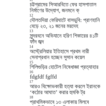
চট্টগ্রামের সিআরবিতে ফের হাসপাতাল
নির্মাণের উদ্যোগ, জনমনে ক্
12
দৌলতদিয়া ফেরিঘাটে বাসডুবি: প্রাণহানি
বেড়ে ২৩, ২১ জনের মরদেহ
13
সুন্দরবনে অভিযানে হরিণ শিকারের ৪১টি
ফাঁদ জব্দ
14
অস্ট্রেলিয়ার ইতিহাসে প্রথম নারী
সেনাপ্রধান হচ্ছেন সুসান কয়েল
15
শিলিগুড়ির হোটেল নিষেধাজ্ঞা প্রত্যাহার
16
fdgfdf fgffd
17
আরও বিক্ষোভকারী হত্যা করলে ইরানকে
‘কঠোর আঘাত’ করার হুমকি ট্র
18
প্রাথমিকভাবে ১৩ এলাকায় মিলবে