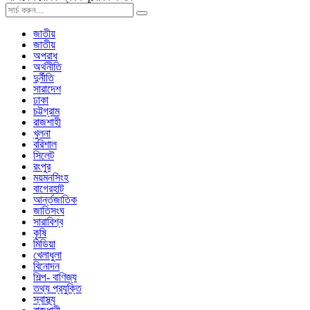
জাতীয়
জাতীয়
অপরাধ
অর্থনীতি
দুর্নীতি
সারাদেশ
ঢাকা
চট্টগ্রাম
রাজশাহী
খুলনা
বরিশাল
সিলেট
রংপুর
ময়মনসিংহ
বাগেরহাট
আর্ন্তজাতিক
জাতিসংঘ
সারাবিশ্ব
কৃষি
মিডিয়া
খেলাধুলা
বিনোদন
শিল্প- বাণিজ্য
তথ্য প্রযুক্তি
স্বাস্থ্য