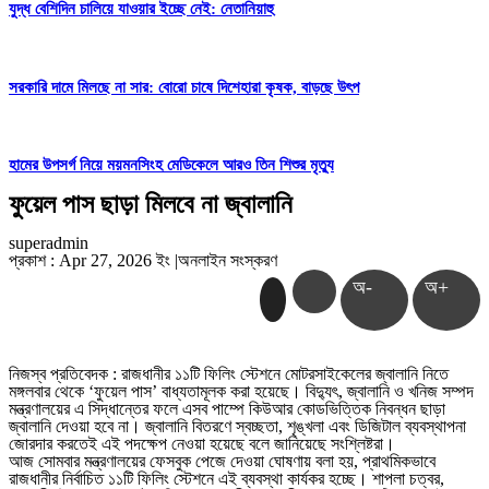
যুদ্ধ বেশিদিন চালিয়ে যাওয়ার ইচ্ছে নেই: নেতানিয়াহু
সরকারি দামে মিলছে না সার: বোরো চাষে দিশেহারা কৃষক, বাড়ছে উৎপ
হামের উপসর্গ নিয়ে ময়মনসিংহ মেডিকেলে আরও তিন শিশুর মৃত্যু
ফুয়েল পাস ছাড়া মিলবে না জ্বালানি
superadmin
প্রকাশ : Apr 27, 2026 ইং
|
অনলাইন সংস্করণ
অ-
অ+
নিজস্ব প্রতিবেদক : রাজধানীর ১১টি ফিলিং স্টেশনে মোটরসাইকেলের জ্বালানি নিতে
মঙ্গলবার থেকে ‘ফুয়েল পাস’ বাধ্যতামূলক করা হয়েছে। বিদ্যুৎ, জ্বালানি ও খনিজ সম্পদ
মন্ত্রণালয়ের এ সিদ্ধান্তের ফলে এসব পাম্পে কিউআর কোডভিত্তিক নিবন্ধন ছাড়া
জ্বালানি দেওয়া হবে না। জ্বালানি বিতরণে স্বচ্ছতা, শৃঙ্খলা এবং ডিজিটাল ব্যবস্থাপনা
জোরদার করতেই এই পদক্ষেপ নেওয়া হয়েছে বলে জানিয়েছে সংশ্লিষ্টরা।
আজ সোমবার মন্ত্রণালয়ের ফেসবুক পেজে দেওয়া ঘোষণায় বলা হয়, প্রাথমিকভাবে
রাজধানীর নির্বাচিত ১১টি ফিলিং স্টেশনে এই ব্যবস্থা কার্যকর হচ্ছে। শাপলা চত্বর,