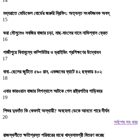
14
মধ্যরাতে মেডিকেল বোর্ডের জরুরি ব্রিফিং: অত্যন্ত সংকটজনক অবস্
15
ভরা মৌসুমেও সবজির বাজার চড়া, মাছ-মাংসের দামে নাভিশ্বাস ক্রেত
16
গাজীপুরে বিনামূল্যে কম্পিউটার ও ড্রাইভিং প্রশিক্ষণের উদ্বোধন
17
বাবা–ছেলের জুটিতে ৫৯০ রান, একজনের ব্যাটে ৪২ ছক্কায় ৪০২
18
এবার কারওয়ান বাজার সিগন্যালে আটকে গেল রাষ্ট্রপতির গাড়িবহর
19
শিশুর দুধদাঁত কি কেবলই অস্থায়ী? অবহেলা ডেকে আনতে পারে দীর্ঘম
20
সর্বশেষ সব খবর
রাজস্থলীতে ক্ষতিগ্রস্ত পরিবারের মাঝে খাদ্যসামগ্রী বিতরণ করেছ