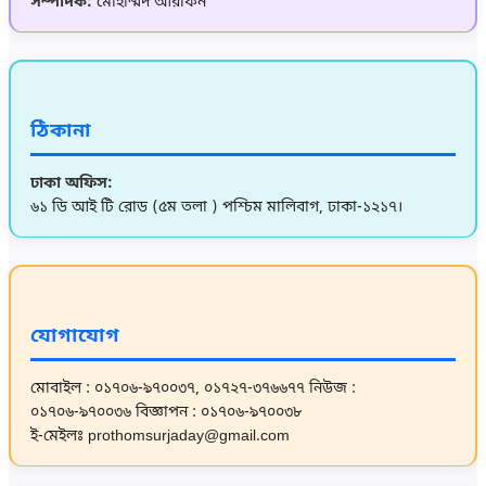
সম্পাদক:
মোহাম্মদ আরফিন
ঠিকানা
ঢাকা অফিস:
৬১ ডি আই টি রোড (৫ম তলা ) পশ্চিম মালিবাগ, ঢাকা-১২১৭।
যোগাযোগ
মোবাইল : ০১৭০৬-৯৭০০৩৭, ০১৭২৭-৩৭৬৬৭৭
নিউজ :
০১৭০৬-৯৭০০৩৬
বিজ্ঞাপন : ০১৭০৬-৯৭০০৩৮
ই-মেইলঃ prothomsurjaday@gmail.com