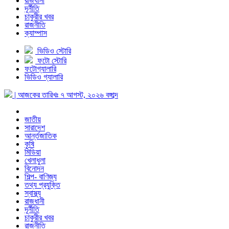
রাজধানী
দূর্নীতি
চাকুরীর খবর
রাজনীতি
ক্যাম্পাস
ভিডিও স্টোরি
ফটো স্টোরি
ফটোগ্যালারি
ভিডিও গ্যালারি
| আজকের তারিখঃ
৭ আগস্ট, ২০২৬
বঙ্গাব্দ
জাতীয়
সারাদেশ
আর্ন্তজাতিক
কৃষি
মিডিয়া
খেলাধুলা
বিনোদন
শিল্প- বাণিজ্য
তথ্য প্রযুক্তি
স্বাস্থ্য
রাজধানী
দূর্নীতি
চাকুরীর খবর
রাজনীতি