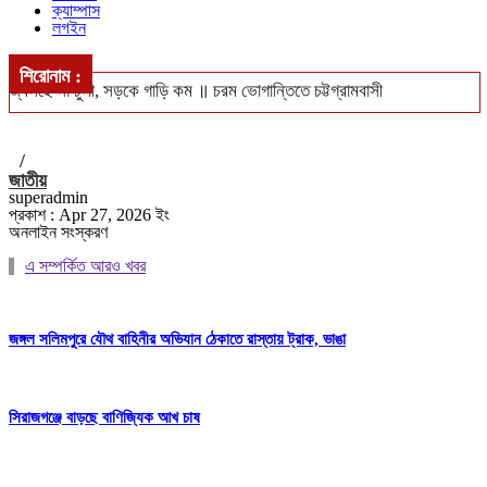
ক্যাম্পাস
লগইন
শিরোনাম :
জ্বলছে না চুলা, সড়কে গাড়ি কম ॥ চরম ভোগান্তিতে চট্টগ্রামবাসী
খুলশীতে ৪ হাজার ইয়াবাসহ গ্রেপ্তার দম্পতি ॥ পুলিশের নজরে মাদক চক্র
/
সিএমপি’র নিজস্ব জনবলে চলবে ট্রাফিক ব্যবস্থাপনা
জাতীয়
superadmin
ঢাকা-পাবনা ও ঢাকা-খুলনা রুটে নতুন আন্তঃনগর ট্রেন চালুর পরিকল্পনা ॥ চালু
প্রকাশ : Apr 27, 2026 ইং
অনলাইন সংস্করণ
হবে বন্ধ লোকাল-মেইল
এ সম্পর্কিত আরও খবর
বঙ্গোপসাগরে ধরা পড়লো ২৯ কেজির ইয়েলোফিন টুনা, ৪০ হাজারে বিক্রি
জঙ্গল সলিমপুরে যৌথ বাহিনীর অভিযান ঠেকাতে রাস্তায় ট্রাক, ভাঙা
সিরাজগঞ্জে বাড়ছে বাণিজ্যিক আখ চাষ