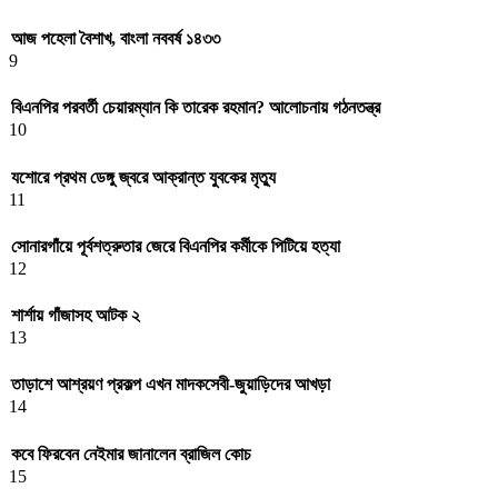
আজ পহেলা বৈশাখ, বাংলা নববর্ষ ১৪৩৩
9
বিএনপির পরবর্তী চেয়ারম্যান কি তারেক রহমান? আলোচনায় গঠনতন্ত্র
10
যশোরে প্রথম ডেঙ্গু জ্বরে আক্রান্ত যুবকের মৃত্যু
11
সোনারগাঁয়ে পূর্বশত্রুতার জেরে বিএনপির কর্মীকে পিটিয়ে হত্যা
12
শার্শায় গাঁজাসহ আটক ২
13
তাড়াশে আশ্রয়ণ প্রকল্প এখন মাদকসেবী-জুয়াড়িদের আখড়া
14
কবে ফিরবেন নেইমার জানালেন ব্রাজিল কোচ
15