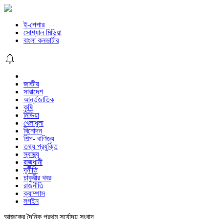
ই-পেপার
সোশ্যাল মিডিয়া
বাংলা কনভার্টার
জাতীয়
সারাদেশ
আর্ন্তজাতিক
কৃষি
মিডিয়া
খেলাধুলা
বিনোদন
শিল্প- বাণিজ্য
তথ্য প্রযুক্তি
স্বাস্থ্য
রাজধানী
দূর্নীতি
চাকুরীর খবর
রাজনীতি
ক্যাম্পাস
লগইন
আজকের দৈনিক প্রথম সূর্যোদয় সংবাদ