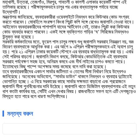
মহাখালী, উত্তরা, তেজগাঁও, মিরপুর, গাবতলী ও কালশী এলাকার কয়েকটি পাম্প এই
তালিকায় রয়েছে। পরীক্ষামূলকভাবে চালুর পর এবার বাধ্যতামূলক পর্যায়ে যাচ্ছে
উদ্যোগটি।
মন্ত্রণালয় জানিয়েছে, ব্যবহারকারীরা ওয়েবসাইটে নিবন্ধন করে কিউআর কোড সংগ্রহ
করতে পারবেন। মোবাইলে সংরক্ষণ কিংবা প্রিন্ট কপি সঙ্গে রেখেও জ্বালানি নেওয়া যাবে।
আইফোন ব্যবহারকারীদের পাশাপাশি যাদের স্মার্টফোন নেই, তারাও প্রিন্ট করা কিউআর
কোড ব্যবহার করতে পারবেন। একই সঙ্গে ব্যক্তিগত গাড়ির ‘ঘ’ সিরিজের নিবন্ধনও
উন্মুক্ত করা হয়েছে।
সরকারি কর্মকর্তাদের মতে, ফুয়েল পাস চালুর লক্ষ্য শুধু জ্বালানি সরবরাহ নিয়ন্ত্রণ নয়, বরং
বিতরণ ব্যবস্থাকে আধুনিক করা। এর আগে ৯ এপ্রিল পরীক্ষামূলকভাবে এই অ্যাপ চালু
হয়। পরে ২১ এপ্রিল ঢাকার কয়েকটি স্টেশনে এর ব্যবহার বাধ্যতামূলক করা হয়। এবার
সেই পরিসর বাড়লো। জ্বালানি বিভাগ বলছে, কিউআর কোডভিত্তিক এই ব্যবস্থায়
সরবরাহ পর্যবেক্ষণ সহজ হবে, অনিয়ম কমবে এবং দীর্ঘ লাইনের চাপও কমতে পারে।
ইতোমধ্যে কিছু পাম্পে অপেক্ষার সময় কমেছে বলে দাবি করা হয়েছে।
তবে ব্যবহারকারীদের একাংশ সার্ভার জটিলতা ও তেলের সীমা নির্ধারণ নিয়ে উদ্বেগও
জানিয়েছে। অনেকের অভিযোগ, “সার্ভার ডাউন” থাকলে নিবন্ধন ও ব্যবহার দুটোতেই
ভোগান্তি হচ্ছে। এ নিয়ে সরকারের কাছে সার্ভার সক্ষমতা বাড়ানো এবং প্রয়োজনে
জ্বালানি সীমা পুনর্বিবেচনার দাবি উঠেছে। জ্বালানি খাতে ডিজিটাল ব্যবস্থাপনার এই নতুন
ধাপ কতটা কার্যকর হয়, সেটিই এখন দেখার বিষয়। রাজধানীতে সফল হলে এটি দেশজুড়েও
বিস্তৃত হতে পারে বলে ধারণা সংশ্লিষ্টদের।
মন্তব্য করুন