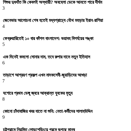
শিশুর দুধদাঁত কি কেবলই অস্থায়ী? অবহেলা ডেকে আনতে পারে দীর্ঘম
3
জেনেভায় আলোচনা শেষ হতেই মধ্যপ্রাচ্যে যৌথ মহড়ায় ইরান-রাশিয়া
4
ফেব্রুয়ারিতেই ১০ বার কাঁপল বাংলাদেশ: ভয়াবহ বিপর্যয়ের শঙ্কা
5
এক দিনেই কমলো সোনার দাম, তবে রুপার দামে নতুন ইতিহাস
6
তাড়াশে আশ্রয়ণ প্রকল্প এখন মাদকসেবী-জুয়াড়িদের আখড়া
7
যশোরে প্রথম ডেঙ্গু জ্বরে আক্রান্ত যুবকের মৃত্যু
8
কোনো চাঁদাবাজির খবর যাতে না শুনি: নেতা-কর্মীদের সালাহউদ্দিন
9
চট্টগ্রামে নিয়মিত লোডশেডিংয়ে গরমে ভুগছে মানুষ