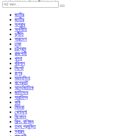
জাতীয়
জাতীয়
অপরাধ
অর্থনীতি
দুর্নীতি
সারাদেশ
ঢাকা
চট্টগ্রাম
রাজশাহী
খুলনা
বরিশাল
সিলেট
রংপুর
ময়মনসিংহ
বাগেরহাট
আর্ন্তজাতিক
জাতিসংঘ
সারাবিশ্ব
কৃষি
মিডিয়া
খেলাধুলা
বিনোদন
শিল্প- বাণিজ্য
তথ্য প্রযুক্তি
স্বাস্থ্য