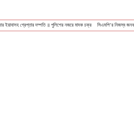
ার ইয়াবাসহ গ্রেপ্তার দম্পতি ॥ পুলিশের নজরে মাদক চক্র
সিএমপি’র নিজস্ব জনবল
 বন্ধ লোকাল-মেইল
বঙ্গোপসাগরে ধরা পড়লো ২৯ কেজির ইয়েলোফিন টুনা, ৪০ হাজারে ব