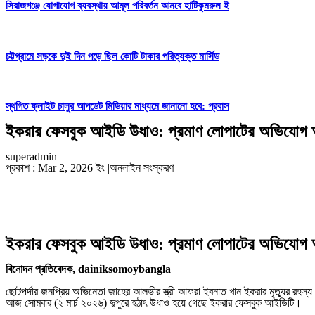
সিরাজগঞ্জে যোগাযোগ ব্যবস্থায় আমূল পরিবর্তন আনবে হাটিকুমরুল ই
চট্টগ্রামে সড়কে দুই দিন পড়ে ছিল কোটি টাকার পরিত্যক্ত মার্সিড
স্থগিত ফ্লাইট চালুর আপডেট মিডিয়ার মাধ্যমে জানানো হবে: প্রবাস
ইকরার ফেসবুক আইডি উধাও: প্রমাণ লোপাটের অভিযোগ আ
superadmin
প্রকাশ : Mar 2, 2026 ইং
|
অনলাইন সংস্করণ
ইকরার ফেসবুক আইডি উধাও: প্রমাণ লোপাটের অভিযোগ আ
বিনোদন প্রতিবেদক, dainiksomoybangla
​ছোটপর্দার জনপ্রিয় অভিনেতা জাহের আলভীর স্ত্রী আফরা ইবনাত খান ইকরার মৃত্যুর র
আজ সোমবার (২ মার্চ ২০২৬) দুপুরে হঠাৎ উধাও হয়ে গেছে ইকরার ফেসবুক আইডিটি।