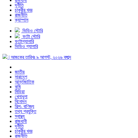
রাজধানী
দূর্নীতি
চাকুরীর খবর
রাজনীতি
ক্যাম্পাস
ভিডিও স্টোরি
ফটো স্টোরি
ফটোগ্যালারি
ভিডিও গ্যালারি
| আজকের তারিখঃ
৯ আগস্ট, ২০২৬
বঙ্গাব্দ
জাতীয়
সারাদেশ
আর্ন্তজাতিক
কৃষি
মিডিয়া
খেলাধুলা
বিনোদন
শিল্প- বাণিজ্য
তথ্য প্রযুক্তি
স্বাস্থ্য
রাজধানী
দূর্নীতি
চাকুরীর খবর
রাজনীতি