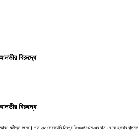
লভীর বিরুদ্ধে
লভীর বিরুদ্ধে
হস্য আরও ঘনীভূত হচ্ছে। গত ২৮ ফেব্রুয়ারি মিরপুর ডিওএইচএস-এর বাসা থেকে ইকরার ঝু