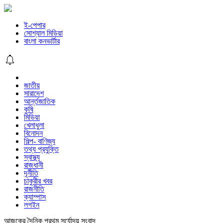
ই-পেপার
সোশ্যাল মিডিয়া
বাংলা কনভার্টার
জাতীয়
সারাদেশ
আর্ন্তজাতিক
কৃষি
মিডিয়া
খেলাধুলা
বিনোদন
শিল্প- বাণিজ্য
তথ্য প্রযুক্তি
স্বাস্থ্য
রাজধানী
দূর্নীতি
চাকুরীর খবর
রাজনীতি
ক্যাম্পাস
লগইন
আজকের দৈনিক প্রথম সূর্যোদয় সংবাদ