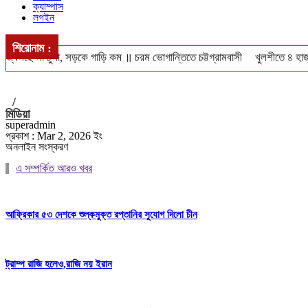
ক্যাম্পাস
লগইন
শিরোনাম :
জ্বলছে না চুলা, সড়কে গাড়ি কম ॥ চরম ভোগান্তিতে চট্টগ্রামবাসী
খুলশীতে ৪ হাজ
ঢাকা-পাবনা ও ঢাকা-খুলনা রুটে নতুন আন্তঃনগর ট্রেন চালুর পরিকল্পনা ॥ চালু হবে
/
মিডিয়া
superadmin
প্রকাশ : Mar 2, 2026 ইং
অনলাইন সংস্করণ
এ সম্পর্কিত আরও খবর
আফ্রিকার ৫৩ দেশকে শুল্কমুক্ত রপ্তানির সুযোগ দিলো চীন
ট্রাম্প রাজি হলেও,রাজি নয় ইরান