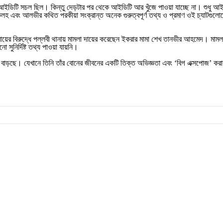
ক আইডিটি সচল ছিল। কিন্তু দেড়টার পর থেকে আইডিটি আর খুঁজে পাওয়া যাচ্ছে না। শুধু 
কলহ এবং আলভীর কথিত পরকীয়া সংক্রান্ত অনেক গুরুত্বপূর্ণ তথ্য ও প্রমাণ ওই চ্যাটগু
মায়ের বিরুদ্ধে পল্লবী থানায় মামলা দায়ের করেছেন ইকরার মামা শেখ তানভীর আহমেদ। ম
ুনির্দিষ্ট তথ্য পাওয়া যায়নি।
স্য বাড়ছে। যেখানে তিনি তাঁর বোনের জীবনের একটি তিক্ত অভিজ্ঞতা এবং ‘বিগ এক্সপোজ’ কর