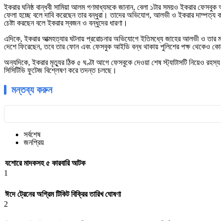
​ইকরার ঘনিষ্ঠ বান্ধবী সামিয়া আলম গণমাধ্যমকে জানান, বেলা ১টার সময়ও ইকরার ফেসবু
ফেলা হচ্ছে বলে দাবি করেছেন তার বন্ধুরা। তাদের অভিযোগ, আলভী ও ইকরার দাম্পত্য 
চেষ্টা করছেন বলে ইকরার স্বজন ও বন্ধুদের ধারণা।
​এদিকে, ইকরার আত্মহত্যার ঘটনায় প্ররোচনার অভিযোগে ইতিমধ্যে জাহের আলভী ও তার 
দেশে ফিরেছেন, তবে তার ফোন এবং ফেসবুক আইডি বন্ধ থাকায় পুলিশের পক্ষ থেকেও কোনো স
​অন্যদিকে, ইকরার মৃত্যুর ঠিক ৫ ঘণ্টা আগে ফেসবুকে দেওয়া শেষ স্ট্যাটাসটি নিয়েও রহ
সিসিটিভি ফুটেজ বিশ্লেষণ করে তদন্ত চলছে।
মন্তব্য করুন
সর্বশেষ
জনপ্রিয়
যশোরে মাদকসহ ৫ কারবারি আটক
1
ঈদে ট্রেনের অগ্রিম টিকিট বিক্রির তারিখ ঘোষণা
2