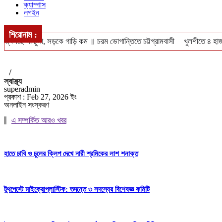
ক্যাম্পাস
লগইন
শিরোনাম :
জ্বলছে না চুলা, সড়কে গাড়ি কম ॥ চরম ভোগান্তিতে চট্টগ্রামবাসী
খুলশীতে ৪ হাজ
ঢাকা-পাবনা ও ঢাকা-খুলনা রুটে নতুন আন্তঃনগর ট্রেন চালুর পরিকল্পনা ॥ চালু হবে
/
স্বাস্থ্য
superadmin
প্রকাশ : Feb 27, 2026 ইং
অনলাইন সংস্করণ
এ সম্পর্কিত আরও খবর
হাতে চাবি ও চুলের ক্লিপ দেখে নারী শ্রমিকের লাশ শনাক্ত
টুথপেস্টে মাইক্রোপ্লাস্টিক: তদন্তে ৩ সদস্যের বিশেষজ্ঞ কমিটি