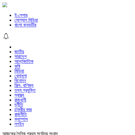
ই-পেপার
সোশ্যাল মিডিয়া
বাংলা কনভার্টার
জাতীয়
সারাদেশ
আর্ন্তজাতিক
কৃষি
মিডিয়া
খেলাধুলা
বিনোদন
শিল্প- বাণিজ্য
তথ্য প্রযুক্তি
স্বাস্থ্য
রাজধানী
দূর্নীতি
চাকুরীর খবর
রাজনীতি
ক্যাম্পাস
লগইন
আজকের দৈনিক প্রথম সূর্যোদয় সংবাদ