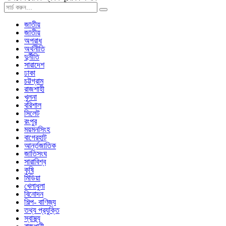
জাতীয়
জাতীয়
অপরাধ
অর্থনীতি
দুর্নীতি
সারাদেশ
ঢাকা
চট্টগ্রাম
রাজশাহী
খুলনা
বরিশাল
সিলেট
রংপুর
ময়মনসিংহ
বাগেরহাট
আর্ন্তজাতিক
জাতিসংঘ
সারাবিশ্ব
কৃষি
মিডিয়া
খেলাধুলা
বিনোদন
শিল্প- বাণিজ্য
তথ্য প্রযুক্তি
স্বাস্থ্য