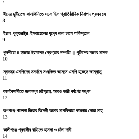
7
ঈদের ছুটিতেও কালকিনিতে সচল ছিল প্রাতিষ্ঠানিক নিরাপদ প্রসব সে
8
ইরান–যুক্তরাষ্ট্র–ইসরায়েলের যুদ্ধে নানা চাপে পাকিস্তান
9
খুলশীতে ৪ হাজার ইয়াবাসহ গ্রেপ্তার দম্পতি ॥ পুলিশের নজরে মাদক
10
স্বতন্ত্র এমপিদের সমর্থনে সংরক্ষিত আসনে এমপি হচ্ছেন জান্নাতু
11
কালবৈশাখীতে জলাবদ্ধ চট্টগ্রাম, আরও ভারী বর্ষণের শঙ্কা
12
রূপগঞ্জে খালেদা জিয়ার বিদেহী আত্মার মাগফিরাত কামনায় দোয়া মাহ
13
কালীগঞ্জে প্রবাসীর বাড়িতে হামলা ও চাঁদা দাবী
14