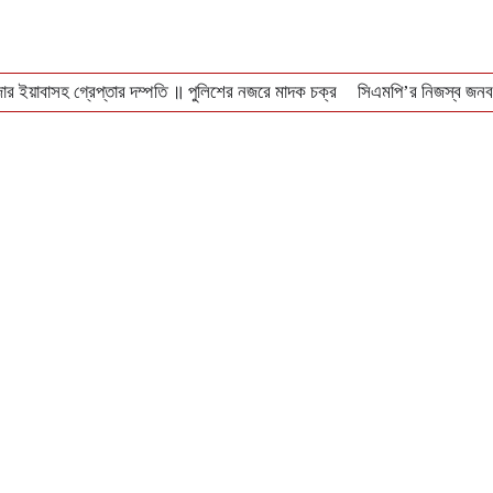
ার ইয়াবাসহ গ্রেপ্তার দম্পতি ॥ পুলিশের নজরে মাদক চক্র
সিএমপি’র নিজস্ব জনবল
 বন্ধ লোকাল-মেইল
বঙ্গোপসাগরে ধরা পড়লো ২৯ কেজির ইয়েলোফিন টুনা, ৪০ হাজারে ব