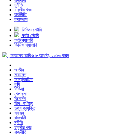
রাজধানী
দূর্নীতি
চাকুরীর খবর
রাজনীতি
ক্যাম্পাস
ভিডিও স্টোরি
ফটো স্টোরি
ফটোগ্যালারি
ভিডিও গ্যালারি
| আজকের তারিখঃ
৮ আগস্ট, ২০২৬
বঙ্গাব্দ
জাতীয়
সারাদেশ
আর্ন্তজাতিক
কৃষি
মিডিয়া
খেলাধুলা
বিনোদন
শিল্প- বাণিজ্য
তথ্য প্রযুক্তি
স্বাস্থ্য
রাজধানী
দূর্নীতি
চাকুরীর খবর
রাজনীতি