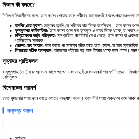
​বিজ্ঞান কী বলছে?
​চিকিৎসাবিজ্ঞানীদের মতে, ডান কাতে শোয়ার ফলে শরীরের অভ্যন্তরীণ অঙ্গ-প্রত্যঙ্গগুল
হৃদপিণ্ডের সুরক্ষা:
মানুষের হৃদপিণ্ড শরীরের বাম দিকে অবস্থিত। ডান কাতে শুলে 
ফুসফুসের কার্যকারিতা:
ডান কাতে শুলে বাম ফুসফুস ওপরের দিকে থাকে, যা শ্বাস-
মস্তিষ্কের বর্জ্য পরিষ্কার:
সাম্প্রতিক গবেষণায় দেখা গেছে, ডান কাতে বা একপাশে হ
প্রতিরোধে সহায়ক।
মেরুদণ্ডের আরাম:
ডান কাতে পা সামান্য ভাঁজ করে শুলে মেরুদণ্ড তার স্বাভাব
লিভারের সঠিক অবস্থান:
আমাদের শরীরের বড় অঙ্গ লিভার থাকে ডান পাশে। ডান ক
​সুন্নাহর প্রতিফলন
​রাসূলুল্লাহ (সা.) সবসময় ডান কাতে শুতেন এবং সাহাবীদেরও একই পরামর্শ দিতেন। বিজ্
রোগমুক্ত।
​বিশেষজ্ঞের পরামর্শ
​রাতে ঘুমানোর সময় ডান কাতে শোয়ার অভ্যাস করুন। তবে দীর্ঘ সময় একভাবে শুয়ে থাকা কষ্
মন্তব্য করুন
সর্বশেষ