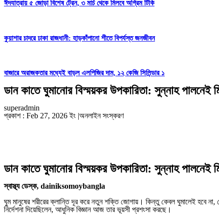
ঈদযাত্রায় ৫ জোড়া বিশেষ ট্রেন, ৩ মার্চ থেকে মিলবে অগ্রিম টিকি
কুয়াশার চাদরে ঢাকা রাজধানী: হাড়কাঁপানো শীতে বিপর্যস্ত জনজীবন
বাজারে অরাজকতার মধ্যেই বাড়ল এলপিজির দাম, ১২ কেজি সিলিন্ডার ১
ডান কাতে ঘুমানোর বিস্ময়কর উপকারিতা: সুন্নাহ পালনেই ম
superadmin
প্রকাশ : Feb 27, 2026 ইং
|
অনলাইন সংস্করণ
ডান কাতে ঘুমানোর বিস্ময়কর উপকারিতা: সুন্নাহ পালনেই ম
স্বাস্থ্য ডেস্ক, dainiksomoybangla
​ঘুম মানুষের শরীরের ক্লান্তি দূর করে নতুন শক্তি জোগায়। কিন্তু কেবল ঘুমালেই হবে ন
নির্দেশনা দিয়েছিলেন, আধুনিক বিজ্ঞান আজ তার ভূয়সী প্রশংসা করছে।