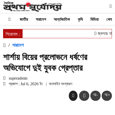
জাতীয়
সারাদেশ
আর্ন্তজাতিক
কৃষি
মিডিয়া
খেলাধু
জ্বলছে না চু
শিরোনাম :
/
সারাদেশ
শার্শায় বিয়ের প্রলোভনে ধর্ষণের
অভিযোগে দুই যুবক গ্রেপ্তার
superadmin
প্রকাশ : Jul 6, 2026 ইং
|
অনলাইন সংস্করণ
অ-
অ+