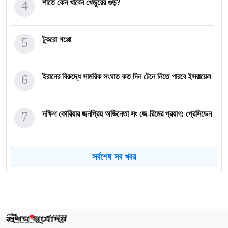
4
শীতে কেন খাবেন খেজুরের গুড়?
5
টুকরো গপ্পো
6
ইরানের বিরুদ্ধে সামরিক সংঘাত কত দিন টেনে নিতে পারবে ইসরায়েল
7
দক্ষিণ কোরিয়ার জনপ্রিয় অভিনেতা সং জে-রিমের প্রয়াণ: প্রেসিডেন
8
দুর্নীতি করব না, কাউকে করতেও দেবো না: শিক্ষামন্ত্রী
সর্বশেষ সব খবর
9
ইতালির স্পন্সর ভিসা:২০২৭ ও ২০২৮ সালের আবেদন কবে? জানুন
বিস্ত