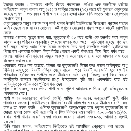
ইয়ানূর রহমান : যশোরের শার্শায় বিয়ের প্রলোভন দেখিয়ে এক তরুণীকে ধর্ষণের
অভিযোগে আবুল কালাম অপু (২৫) ও সাব্বির হোসেন (২৩) নামে দুই যুবককে গ্রেপ্তার
করেছে পুলিশ। গত বুধবার শার্শা থানায় দায়ের হওয়া মামলার ভিত্তিতে তাদের গ্রেপ্তার
দেখানো হয়।
গ্রেপ্তারকৃত আবুল কালাম অপু শার্শা থানার উলাশী ইউনিয়নের গিলাপোল গ্রামের সাহেব
আলীর ছেলে এবং সাব্বির হোসেন একই গ্রামের সেকেন্দার বাদশা ওরফে কারেন্ট ব্যাপারীর
ছেলে।
মামলার এজাহার সূত্রে জানা যায়, ভুক্তভোগী ২০ বছর বয়সী এক তরুণীর সঙ্গে আবুল
কালাম অপুর পরিচয়ের একপর্যায়ে প্রেমের সম্পর্ক গড়ে ওঠে। অভিযোগ রয়েছে, গত ২৭
মার্চ সন্ধ্যা সাড়ে ৭টার দিকে বিয়ের আশ্বাস দিয়ে অপু তরুণীকে উলাশী ইউনিয়নের
গিলাপোল এলাকায় বর্ণমালা বিদ্যাপীঠের পেছনে একটি বাঁশঝাড়ে নিয়ে গিয়ে ধর্ষণ করে।
এসময় সাব্বির ঘটনাস্থলের অদূরে অবস্থান করে পাহারা দেয় বলে মামলার এজাহারে
উল্লেখ করা হয়েছে।
এজাহারে আরও বলা হয়েছে, ঘটনার পর ভুক্তভোগী বিয়ের কথা বললে অভিযুক্ত অপু
বিভিন্ন অজুহাতে বিষয়টি এড়িয়ে যেতে থাকে। পরে বিষয়টি জানাজানি হলে স্থানীয়
গণ্যমান্য ব্যক্তিদের উপস্থিতিতে মীমাংসার চেষ্টা হয়। কিন্তু অপু বিয়ে করতে
অস্বীকৃতি জানালে স্থানীয়দের মধ্যে উত্তেজনা সৃষ্টি হয়। একপর্যায়ে তারা দুই
অভিযুক্তকে আটক করে পুলিশে খবর দেয়।
পুলিশ জানিয়েছে, খবর পেয়ে শার্শা থানা পুলিশ ঘটনাস্থলে গিয়ে দুই অভিযুক্তকে
হেফাজতে নেয়।
শার্শা থানার ভারপ্রাপ্ত কর্মকর্তা (ওসি) শামিমুল হক বলেন, ভুক্তভোগী খুবই গরিব
পরিবারের সদস্য। স্থানীয়ভাবে দীর্ঘদিন বিষয়টি সালিশের মাধ্যমে মীমাংসার চেষ্টা করা
হলেও তা সফল হয়নি। এদিকে ভুক্তভোগী অন্তঃসত্ত্বা হয়ে পড়লে ভুক্তভোগীর মা
মোছাঃ ছায়রা বেগম বাদী হয়ে নারী ও শিশু নির্যাতন দমন আইন, ২০০০-এর ৯(১)/৩০
ধারায় শার্শা থানায় একটি মামলা দায়ের করেন। মামলা নম্বর-০১, তারিখ ১ জুলাই
২০২৬।
তিনি আরও জানান, অভিযোগের ভিত্তিতে দুই আসামিকে গ্রেপ্তার করা হয়েছে।
আইনানুগ প্রক্রিয়া শেষে তাদের যশোরের আদালতে পাঠানো হয়েছে।