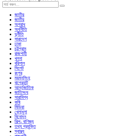
জাতীয়
জাতীয়
অপরাধ
অর্থনীতি
দুর্নীতি
সারাদেশ
ঢাকা
চট্টগ্রাম
রাজশাহী
খুলনা
বরিশাল
সিলেট
রংপুর
ময়মনসিংহ
বাগেরহাট
আর্ন্তজাতিক
জাতিসংঘ
সারাবিশ্ব
কৃষি
মিডিয়া
খেলাধুলা
বিনোদন
শিল্প- বাণিজ্য
তথ্য প্রযুক্তি
স্বাস্থ্য