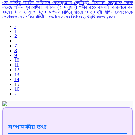
এক নাটকীয় সামরিক অভিযানে ভেনেজুয়েলার প্রেসিডেন্ট নিকোলাস মাদুরোকে আটক
করেছে মার্কিন যুক্তরাষ্ট্র। শনিবার (৩ জানুয়ারি) গভীর রাতে রাজধানী কারাকাসে বড়
ধরনের বিমান হামলা ও বিশেষ অভিযান চালিয়ে মাদুরো ও তার স্ত্রী সিলিয়া ফ্লোরেসকে
হেফাজতে নেয় মার্কিন বাহিনী। বর্তমানে তাদের বিচারের মুখোমুখি করতে যুক্তর...…
‹
1
2
...
7
8
9
10
11
12
13
14
15
16
›
সম্পাদকীয় তথ্য