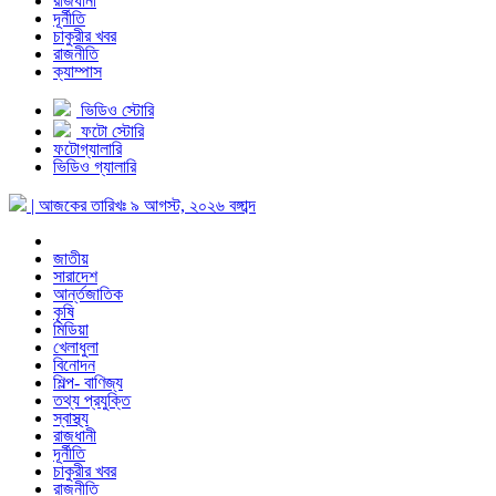
রাজধানী
দূর্নীতি
চাকুরীর খবর
রাজনীতি
ক্যাম্পাস
ভিডিও স্টোরি
ফটো স্টোরি
ফটোগ্যালারি
ভিডিও গ্যালারি
| আজকের তারিখঃ
৯ আগস্ট, ২০২৬
বঙ্গাব্দ
জাতীয়
সারাদেশ
আর্ন্তজাতিক
কৃষি
মিডিয়া
খেলাধুলা
বিনোদন
শিল্প- বাণিজ্য
তথ্য প্রযুক্তি
স্বাস্থ্য
রাজধানী
দূর্নীতি
চাকুরীর খবর
রাজনীতি