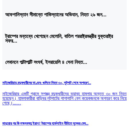
আফগানিস্তান সীমান্তে পাকিস্তানের অভিযান, নিহত ২৯ জন...
ট্রাম্পের মন্তব্যে খেপেছেন মেলোনি, বাতিল পররাষ্ট্রমন্ত্রীর যুক্তরাষ্ট্র
সফর...
লেবাননে পাল্টাপাল্টি সংঘর্ষ, ইসরায়েলি ৪ সেনা নিহত...
নাইজেরিয়ায় বন্দুকধারীদের তাণ্ডব: গুলিতে নিহত ৩০, লুটপাট শেষে অপহরণ...
নাইজেরিয়ার একটি গ্রামে সশস্ত্র বন্দুকধারীদের ভয়াবহ হামলায় অন্তত ৩০ জন নিহত
হয়েছেন। হামলাকারীরা বাড়িঘর লুটপাটের পাশাপাশি বেশ কয়েকজনকে অপহরণ করে নিয়ে
গেছে।...…
মাদুরোর পর কি লক্ষ্যবস্তু ইরান? ট্রাম্পের হার্ডলাইন নীতিতে যুদ্ধের মেঘ...