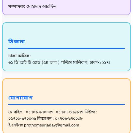
সম্পাদক:
মোহাম্মদ আরফিন
ঠিকানা
ঢাকা অফিস:
৬১ ডি আই টি রোড (৫ম তলা ) পশ্চিম মালিবাগ, ঢাকা-১২১৭।
যোগাযোগ
মোবাইল : ০১৭০৬-৯৭০০৩৭, ০১৭২৭-৩৭৬৬৭৭
নিউজ :
০১৭০৬-৯৭০০৩৬
বিজ্ঞাপন : ০১৭০৬-৯৭০০৩৮
ই-মেইলঃ prothomsurjaday@gmail.com