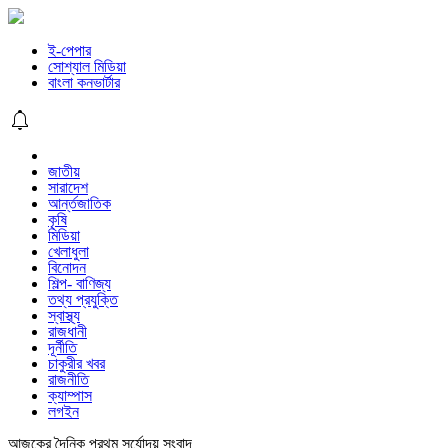
ই-পেপার
সোশ্যাল মিডিয়া
বাংলা কনভার্টার
জাতীয়
সারাদেশ
আর্ন্তজাতিক
কৃষি
মিডিয়া
খেলাধুলা
বিনোদন
শিল্প- বাণিজ্য
তথ্য প্রযুক্তি
স্বাস্থ্য
রাজধানী
দূর্নীতি
চাকুরীর খবর
রাজনীতি
ক্যাম্পাস
লগইন
আজকের দৈনিক প্রথম সূর্যোদয় সংবাদ