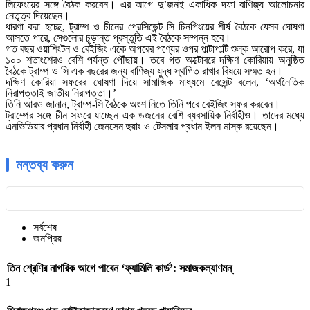
লিফেংয়ের সঙ্গে বৈঠক করবেন। এর আগে দু’জনই একাধিক দফা বাণিজ্য আলোচনার
নেতৃত্ব দিয়েছেন।
ধারণা করা হচ্ছে, ট্রাম্প ও চীনের প্রেসিডেন্ট সি চিনপিংয়ের শীর্ষ বৈঠকে যেসব ঘোষণা
আসতে পারে, সেগুলোর চূড়ান্ত প্রস্তুতি এই বৈঠকে সম্পন্ন হবে।
গত বছর ওয়াশিংটন ও বেইজিং একে অপরের পণ্যের ওপর পাল্টাপাল্টি শুল্ক আরোপ করে, যা
১০০ শতাংশেরও বেশি পর্যন্ত পৌঁছায়। তবে গত অক্টোবরে দক্ষিণ কোরিয়ায় অনুষ্ঠিত
বৈঠকে ট্রাম্প ও সি এক বছরের জন্য বাণিজ্য যুদ্ধ স্থগিত রাখার বিষয়ে সম্মত হন।
দক্ষিণ কোরিয়া সফরের ঘোষণা দিয়ে সামাজিক মাধ্যমে বেসেন্ট বলেন, ‘অর্থনৈতিক
নিরাপত্তাই জাতীয় নিরাপত্তা।’
তিনি আরও জানান, ট্রাম্প-সি বৈঠকে অংশ নিতে তিনি পরে বেইজিং সফর করবেন।
ট্রাম্পের সঙ্গে চীন সফরে যাচ্ছেন এক ডজনের বেশি ব্যবসায়িক নির্বাহীও। তাদের মধ্যে
এনভিডিয়ার প্রধান নির্বাহী জেনসেন হুয়াং ও টেসলার প্রধান ইলন মাস্ক রয়েছেন।
মন্তব্য করুন
সর্বশেষ
জনপ্রিয়
তিন শ্রেণির নাগরিক আগে পাবেন ‘ফ্যামিলি কার্ড’: সমাজকল্যাণমন্
1