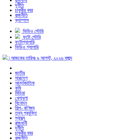
রাজধানী
দূর্নীতি
চাকুরীর খবর
রাজনীতি
ক্যাম্পাস
ভিডিও স্টোরি
ফটো স্টোরি
ফটোগ্যালারি
ভিডিও গ্যালারি
| আজকের তারিখঃ
৯ আগস্ট, ২০২৬
বঙ্গাব্দ
জাতীয়
সারাদেশ
আর্ন্তজাতিক
কৃষি
মিডিয়া
খেলাধুলা
বিনোদন
শিল্প- বাণিজ্য
তথ্য প্রযুক্তি
স্বাস্থ্য
রাজধানী
দূর্নীতি
চাকুরীর খবর
রাজনীতি