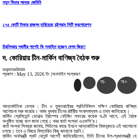
নতুন ফিচার আনছে জেমিনি
১৭৫ কোটি টাকার রাজস্ব হারিয়েছে চট্টগ্রাম সিটি করপোরেশন
চিরনিদ্রায় স্বামীর পাশেই কি সমাহিত হচ্ছেন বেগম জিয়া?
দ. কোরিয়ায় চীন-মার্কিন বাণিজ্য বৈঠক শুরু
superadmin
প্রকাশ : May 13, 2026 ইং
|
অনলাইন সংস্করণ
অ-
অ+
আন্তর্জাতিক ডেস্ক : চীন ও যুক্তরাষ্ট্রের প্রতিনিধিদল দক্ষিণ কোরিয়ায় বাণিজ্য
আলোচনা শুরু করেছে। আজ বুধবার চীনের রাষ্ট্রীয় সংবাদমাধ্যম এ তথ্য জানিয়েছে।
মার্কিন প্রেসিডেন্ট ডোনাল্ড ট্রাম্পের বেইজিং সফরের কয়েক ঘণ্টা আগে, এই বৈঠক
অনুষ্ঠিত হচ্ছে বলে জানা গেছে। খবর বার্তা সংস্থা এএফপি’র।
বার্তা সংস্থা সিনহুয়া জানায়, সিউলের কাছে ইনচন আন্তর্জাতিক বিমানবন্দরে এই আলোচনা
চলছে। তবে এ বিষয়ে বিস্তারিত কিছু জানানো হয়নি।
মার্কিন অর্থমন্ত্রী স্কট বেসেন্ট আগেই জানিয়েছিলেন, তিনি চীনের উপ-প্রধানমন্ত্রী হে