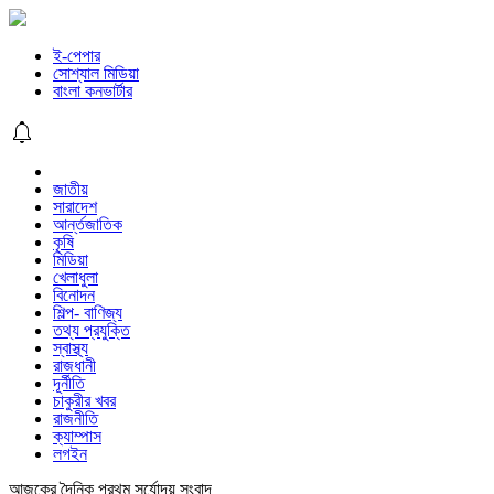
ই-পেপার
সোশ্যাল মিডিয়া
বাংলা কনভার্টার
জাতীয়
সারাদেশ
আর্ন্তজাতিক
কৃষি
মিডিয়া
খেলাধুলা
বিনোদন
শিল্প- বাণিজ্য
তথ্য প্রযুক্তি
স্বাস্থ্য
রাজধানী
দূর্নীতি
চাকুরীর খবর
রাজনীতি
ক্যাম্পাস
লগইন
আজকের দৈনিক প্রথম সূর্যোদয় সংবাদ