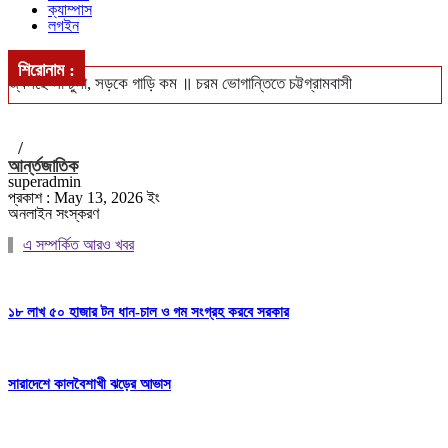
ক্যাম্পাস
লগইন
শিরোনাম :
জ্বলছে না চুলা, সড়কে গাড়ি কম ॥ চরম ভোগান্তিতে চট্টগ্রামবাসী
খুলশীতে ৪ হাজার ইয়াবাসহ গ্রেপ্তার দম্পতি ॥ পুলিশের নজরে মাদক চক্র
/
সিএমপি’র নিজস্ব জনবলে চলবে ট্রাফিক ব্যবস্থাপনা
আর্ন্তজাতিক
superadmin
ঢাকা-পাবনা ও ঢাকা-খুলনা রুটে নতুন আন্তঃনগর ট্রেন চালুর পরিকল্পনা ॥ চালু
প্রকাশ : May 13, 2026 ইং
অনলাইন সংস্করণ
হবে বন্ধ লোকাল-মেইল
এ সম্পর্কিত আরও খবর
বঙ্গোপসাগরে ধরা পড়লো ২৯ কেজির ইয়েলোফিন টুনা, ৪০ হাজারে বিক্রি
১৮ লাখ ৫০ হাজার টন ধান-চাল ও গম সংগ্রহ করবে সরকার
সারাদেশে কালবৈশাখী ঝড়ের আভাস