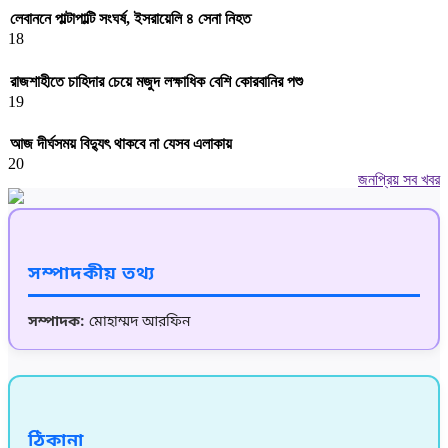
লেবাননে পাল্টাপাল্টি সংঘর্ষ, ইসরায়েলি ৪ সেনা নিহত
18
রাজশাহীতে চাহিদার চেয়ে মজুদ লক্ষাধিক বেশি কোরবানির পশু
19
আজ দীর্ঘসময় বিদ্যুৎ থাকবে না যেসব এলাকায়
20
জনপ্রিয় সব খবর
সম্পাদকীয় তথ্য
সম্পাদক:
মোহাম্মদ আরফিন
ঠিকানা