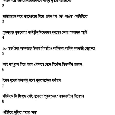
সিরাজগঞ্জে গরু মোটাতাজাকরণে ভাগ্য খুলছে খামারিদের
2
জামায়াতের সঙ্গে সমঝোতায় গিয়ে একের পর এক ‘ভাঙন’ এনসিপিতে
3
মুকসুদপুর বৃক্ষরোপণ কর্মসূচির উদ্বোধন করলেন জেলা প্রশাসক আরি
4
৩০ লক্ষ টাকা আত্মসাতে ডিমলা পিআইও অফিসের অফিস সহকারি গ্রেফতা
5
ভাই-বন্ধুদের নিয়ে পদ্মায় গোসলে নেমে নিখোঁজ শিক্ষার্থীর মরদেহ
6
ইরান যুদ্ধে প্রকাশ্য হলো যুক্তরাষ্ট্রের দুর্বলতা
7
বলিউডে কি ফিরছে সেই পুরোনো পুরুষতন্ত্র? ব্লকবাস্টার সিনেমার
8
ওটিটিতে মুক্তি পাচ্ছে ‘দম’