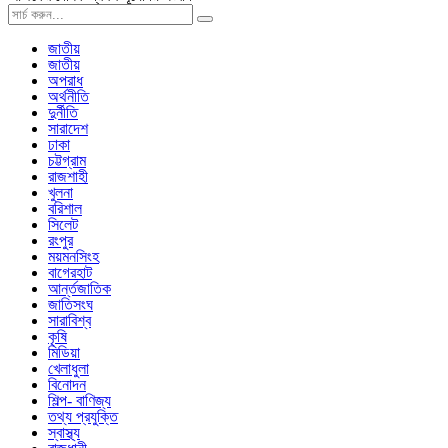
জাতীয়
জাতীয়
অপরাধ
অর্থনীতি
দুর্নীতি
সারাদেশ
ঢাকা
চট্টগ্রাম
রাজশাহী
খুলনা
বরিশাল
সিলেট
রংপুর
ময়মনসিংহ
বাগেরহাট
আর্ন্তজাতিক
জাতিসংঘ
সারাবিশ্ব
কৃষি
মিডিয়া
খেলাধুলা
বিনোদন
শিল্প- বাণিজ্য
তথ্য প্রযুক্তি
স্বাস্থ্য