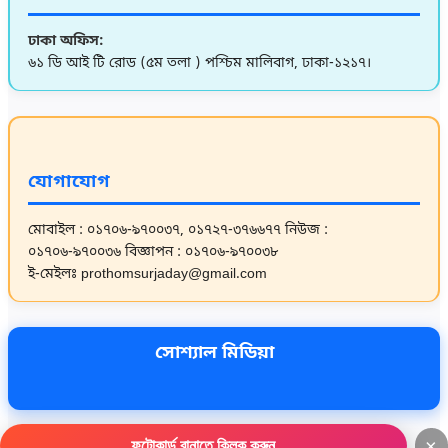
ঢাকা অফিস:
৬১ ডি আই টি রোড (৫ম তলা ) পশ্চিম মালিবাগ, ঢাকা-১২১৭।
যোগাযোগ
মোবাইল : ০১৭০৬-৯৭০০৩৭, ০১৭২৭-৩৭৬৬৭৭
নিউজ :
০১৭০৬-৯৭০০৩৬
বিজ্ঞাপন : ০১৭০৬-৯৭০০৩৮
ই-মেইলঃ prothomsurjaday@gmail.com
সোশ্যাল মিডিয়া
×
ফটোকার্ড বানাতে ক্লিক করুন