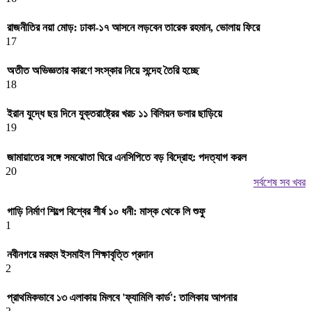
রাজনীতির নয়া মোড়: ঢাকা-১৭ আসনে লড়বেন তারেক রহমান, ভোলায় ফিরে
17
অতীত অভিজ্ঞতার কারণে সংস্কার নিয়ে সন্দেহ তৈরি হচ্ছে
18
ইরান যুদ্ধে ছয় দিনে যুক্তরাষ্ট্রের খরচ ১১ বিলিয়ন ডলার ছাড়িয়ে
19
জামায়াতের সঙ্গে সমঝোতা ঘিরে এনসিপিতে বড় বিদ্রোহ: পদত্যাগ করল
20
সর্বশেষ সব খবর
গাড়ি নির্মাণ শিল্পে বিশ্বের শীর্ষ ১০ ধনী: মাস্ক থেকে লি শুফু
1
নবীনগরে মরহুম ইসমাইল শিক্ষাবৃত্তি প্রদান
2
প্রাথমিকভাবে ১৩ এলাকায় মিলবে 'ফ্যামিলি কার্ড': তালিকায় আপনার