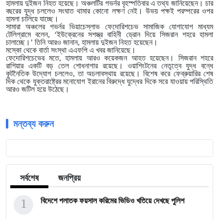
হামলায় দুইজন নিহত হয়েছে। অঞ্চলটির গভর্নর বৃহস্পতিবার এ তথ্য জানিয়েছেন। চার
বছরের যুদ্ধ চললেও সংঘাত থামার কোনো লক্ষণ নেই। উভয় পক্ষই পরম্পরের ওপর
হামলা চালিয়ে যাচ্ছে।
সামারা অঞ্চলের গভর্নর ভিয়াচেস্লাভ ফেদোরিশচেভ সামাজিক যোগাযোগ মাধ্যম
টেলিগ্রামে বলেন, ‘ইউক্রেনের সশস্ত্র বাহিনী ড্রোন দিয়ে সিজরান শহরে হামলা
চালাচ্ছে।’ তিনি আরও জানান, হামলায় দুইজন নিহত হয়েছেন।
মস্কো থেকে বার্তা সংস্থা এএফপি এ খবর জানিয়েছে।
ফেদোরিশচেভের মতে, হামলায় আরও কয়েকজন আহত হয়েছেন। সিজরান শহরে
রাশিয়ার একটি বড় তেল শোধনাগার রয়েছে। ওয়াশিংটনের নেতৃত্বে যুদ্ধ বন্ধে
কূটনৈতিক উদ্যোগ চললেও, তা অচলাবস্থায় রয়েছে। বিশেষ করে ফেব্রুয়ারির শেষ
দিক থেকে যুক্তরাষ্ট্রের মনোযোগ ইরানের বিরুদ্ধে যুদ্ধের দিকে সরে যাওয়ায় পরিস্থিতি
আরও জটিল হয়ে উঠেছে।
মন্তব্য করুন
সর্বশেষ
জনপ্রিয়
1
বিদেশে পলাতক ফয়সাল করিমের ভিডিও খতিয়ে দেখছে পুলিশ