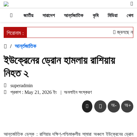
জাতীয়
সারাদেশ
আর্ন্তজাতিক
কৃষি
মিডিয়া
খেলাধু
জ্বলছে না চু
শিরোনাম :
/
আর্ন্তজাতিক
ইউক্রেনের ড্রোন হামলায় রাশিয়ায়
নিহত ২
superadmin
প্রকাশ : May 21, 2026 ইং
|
অনলাইন সংস্করণ
অ-
অ+
আন্তর্জাতিক ডেস্ক : রাশিয়ার দক্ষিণ-পশ্চিমাঞ্চলীয় সামারা অঞ্চলে ইউক্রেনের ড্রোন