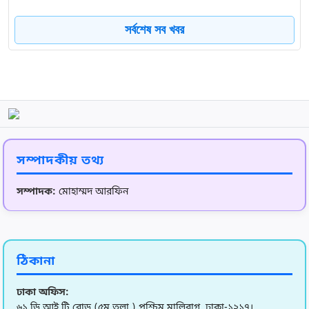
8
তথ্যমন্ত্রীর সাথে মিশরের রাষ্ট্রদূতের সাক্ষাতে যৌথ মিডিয়া ফো
সর্বশেষ সব খবর
9
হাড়কাঁপানো শীতে কাঁপছে দেশ: চুয়াডাঙ্গায় মৌসুমের সর্বনিম্ন তা
10
মুকসুদপুরে ক্ষুদ্র ও প্রান্তিক কৃষকদের মাঝে কৃষি প্রণোদনা বি
সম্পাদকীয় তথ্য
11
কৃষি ব্যাংকের বড় সাফল্য: প্রবাসী আয়ে টানা দ্বিতীয় স্থান অর্জ
সম্পাদক:
মোহাম্মদ আরফিন
12
আটকা পড়া বাংলাদেশিদের আনতে দুবাই যাচ্ছে বিশেষ ফ্লাইট
ঠিকানা
13
১৩ অঞ্চলে কালবৈশাখী ঝড়ের শঙ্কা ॥ সতর্ক সংকেত জারি
ঢাকা অফিস:
৬১ ডি আই টি রোড (৫ম তলা ) পশ্চিম মালিবাগ, ঢাকা-১২১৭।