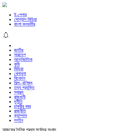
ই-পেপার
সোশ্যাল মিডিয়া
বাংলা কনভার্টার
জাতীয়
সারাদেশ
আর্ন্তজাতিক
কৃষি
মিডিয়া
খেলাধুলা
বিনোদন
শিল্প- বাণিজ্য
তথ্য প্রযুক্তি
স্বাস্থ্য
রাজধানী
দূর্নীতি
চাকুরীর খবর
রাজনীতি
ক্যাম্পাস
লগইন
আজকের দৈনিক প্রথম সূর্যোদয় সংবাদ