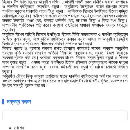
হিসেবে উপস্থিত ছিলেন আবুরখীল দক্ষিণ ঢাকাখালী পল্লী মঙ্গল সমিতির সাধারণ সম্পাদক
ও দানশীল ব্যক্তিত্ব সত্যজিৎ বড়ুয়া। অনুষ্ঠানের উদ্বোধন করেন চট্টগ্রাম মডেল
পাবলিক স্কুলের সভাপতি লায়ন টিংকু বড়ুয়া। আশির্বাদক হিসেবে উপস্থিত ছিলেন ধর্মদূত
সোবিতানন্দ মহাথের। ধর্মালোচনা করেন ভদন্ত পরমানন্দ মহাথের,ভদন্ত দেবমিত্র মহাথের,
ভদন্ত উক্কট্টা পাঞা থের, ভদন্ত ধর্মদর্শন থের, নাগসেন ভিক্ষু ও বিনয় বংশ ভিক্ষু।
সম্পাদকীয় প্রতিবেদন পাঠ করেন কল্যাণ তহবিলের সাধারণ সম্পাদক ভদন্ত সংঘানন্দ
মহাথের।
অনুষ্ঠানে বিশেষ অতিথি হিসেবে উপস্থিত ছিলেন বিশিষ্ট সমাজসেবক ও দানশীল ব্যক্তিত্ব
অজিত কুমার বড়ুয়া, সাংস্কৃতিক ব্যক্তিত্ব রুপয়ন বড়ুয়া কাজল ও আবুরখীল কেন্দ্রীয়
বিহার উন্নয়ন ও পরিচালনা পরিষদের সাধারণ সম্পাদক বরণ বড়ুয়া।
শিক্ষার প্রচার ও প্রসারে অবদান রাখায় চট্টগ্রাম কলেজের সাবেক অধ্যক্ষ আবুরখীল
গ্রামের কৃতি সন্তান সংবর্ধিত অতিথি শিক্ষাবিদ প্রফেসর ড. সুব্রত বিকাশ বড়ুয়াকে
সংবর্ধনা প্রদান করা হয়। শুভেচ্ছা বক্তব্য রাখেন শিক্ষক সম্বল কুমার বড়ুয়া ও শিক্ষক
সনদ কুমার বড়ুয়া। এসময় আরো উপস্থিত ছিলেন রাউজান প্রেসক্লাবের সাবেক দপ্তর
সম্পাদক সাংবাদিক রতন বড়ুয়া, ব্যাংক কর্মকর্তা রুমা বড়ুয়া ও ব্যাংক কর্মকর্তা রিগ্যান
বড়ুয়া।
আবুরখীল বৌদ্ধ ভিক্ষু কল্যাণ তহবিলের ফান্ডে দানশীল ব্যক্তিত্বরা অর্থ দান করেন এবং
কল্যাণ তহবিলের পক্ষ হতে প্রায় ১৫০ জন ছাত্র-ছাত্রীর মাঝে ধর্মীয় বৃত্তি, সনদপত্র ও
উপহার সামগ্রী প্রদান করা হয়।
মন্তব্য করুন
সর্বশেষ