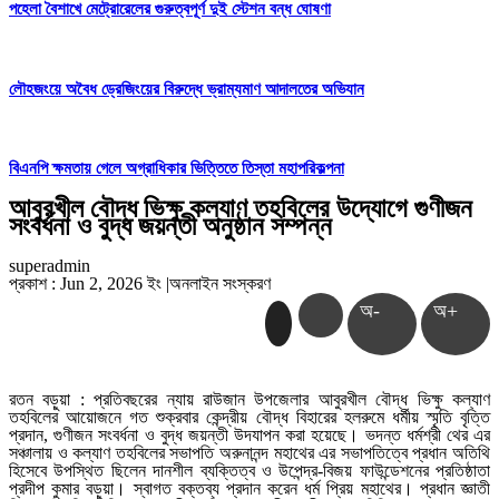
পহেলা বৈশাখে মেট্রোরেলের গুরুত্বপূর্ণ দুই স্টেশন বন্ধ ঘোষণা
লৌহজংয়ে অবৈধ ড্রেজিংয়ের বিরুদ্ধে ভ্রাম্যমাণ আদালতের অভিযান
বিএনপি ক্ষমতায় গেলে অগ্রাধিকার ভিত্তিতে তিস্তা মহাপরিকল্পনা
আবুরখীল বৌদ্ধ ভিক্ষু কল্যাণ তহবিলের উদ্যোগে গুণীজন
সংবর্ধনা ও বুদ্ধ জয়ন্তী অনুষ্ঠান সম্পন্ন
superadmin
প্রকাশ : Jun 2, 2026 ইং
|
অনলাইন সংস্করণ
অ-
অ+
রতন বড়ুয়া : প্রতিবছরের ন্যায় রাউজান উপজেলার আবুরখীল বৌদ্ধ ভিক্ষু কল্যাণ
তহবিলের আয়োজনে গত শুক্রবার কেন্দ্রীয় বৌদ্ধ বিহারের হলরুমে ধর্মীয় স্মৃতি বৃত্তি
প্রদান, গুণীজন সংবর্ধনা ও বুদ্ধ জয়ন্তী উদযাপন করা হয়েছে। ভদন্ত ধর্মশ্রী থের এর
সঞ্চালায় ও কল্যাণ তহবিলের সভাপতি অরুনানন্দ মহাথের এর সভাপতিত্বে প্রধান অতিথি
হিসেবে উপস্থিত ছিলেন দানশীল ব্যক্তিত্ব ও উপেন্দ্র-বিজয় ফাউন্ডেশনের প্রতিষ্ঠাতা
প্রদীপ কুমার বড়ুয়া। স্বাগত বক্তব্য প্রদান করেন ধর্ম প্রিয় মহাথের। প্রধান জ্ঞাতী