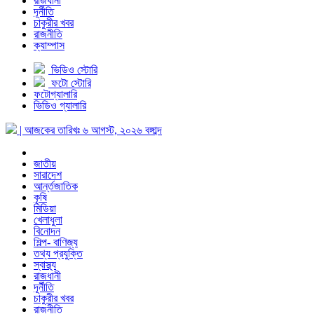
রাজধানী
দূর্নীতি
চাকুরীর খবর
রাজনীতি
ক্যাম্পাস
ভিডিও স্টোরি
ফটো স্টোরি
ফটোগ্যালারি
ভিডিও গ্যালারি
| আজকের তারিখঃ
৬ আগস্ট, ২০২৬
বঙ্গাব্দ
জাতীয়
সারাদেশ
আর্ন্তজাতিক
কৃষি
মিডিয়া
খেলাধুলা
বিনোদন
শিল্প- বাণিজ্য
তথ্য প্রযুক্তি
স্বাস্থ্য
রাজধানী
দূর্নীতি
চাকুরীর খবর
রাজনীতি