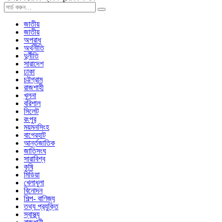
জাতীয়
জাতীয়
অপরাধ
অর্থনীতি
দুর্নীতি
সারাদেশ
ঢাকা
চট্টগ্রাম
রাজশাহী
খুলনা
বরিশাল
সিলেট
রংপুর
ময়মনসিংহ
বাগেরহাট
আর্ন্তজাতিক
জাতিসংঘ
সারাবিশ্ব
কৃষি
মিডিয়া
খেলাধুলা
বিনোদন
শিল্প- বাণিজ্য
তথ্য প্রযুক্তি
স্বাস্থ্য