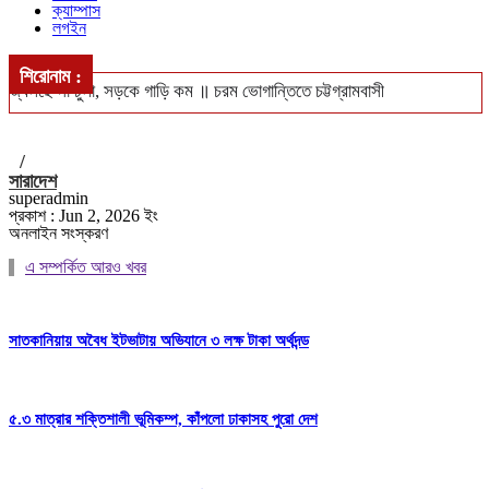
ক্যাম্পাস
লগইন
শিরোনাম :
জ্বলছে না চুলা, সড়কে গাড়ি কম ॥ চরম ভোগান্তিতে চট্টগ্রামবাসী
খুলশীতে ৪ হাজার ইয়াবাসহ গ্রেপ্তার দম্পতি ॥ পুলিশের নজরে মাদক চক্র
/
সিএমপি’র নিজস্ব জনবলে চলবে ট্রাফিক ব্যবস্থাপনা
সারাদেশ
superadmin
ঢাকা-পাবনা ও ঢাকা-খুলনা রুটে নতুন আন্তঃনগর ট্রেন চালুর পরিকল্পনা ॥ চালু
প্রকাশ : Jun 2, 2026 ইং
অনলাইন সংস্করণ
হবে বন্ধ লোকাল-মেইল
এ সম্পর্কিত আরও খবর
বঙ্গোপসাগরে ধরা পড়লো ২৯ কেজির ইয়েলোফিন টুনা, ৪০ হাজারে বিক্রি
সাতকানিয়ায় অবৈধ ইটভাটায় অভিযানে ৩ লক্ষ টাকা অর্থদন্ড
৫.৩ মাত্রার শক্তিশালী ভূমিকম্প, কাঁপলো ঢাকাসহ পুরো দেশ