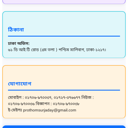
ঠিকানা
ঢাকা অফিস:
৬১ ডি আই টি রোড (৫ম তলা ) পশ্চিম মালিবাগ, ঢাকা-১২১৭।
যোগাযোগ
মোবাইল : ০১৭০৬-৯৭০০৩৭, ০১৭২৭-৩৭৬৬৭৭
নিউজ :
০১৭০৬-৯৭০০৩৬
বিজ্ঞাপন : ০১৭০৬-৯৭০০৩৮
ই-মেইলঃ prothomsurjaday@gmail.com