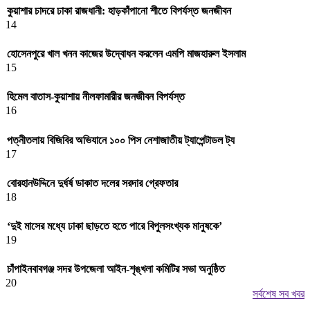
কুয়াশার চাদরে ঢাকা রাজধানী: হাড়কাঁপানো শীতে বিপর্যস্ত জনজীবন
14
হোসেনপুরে খাল খনন কাজের উদ্বোধন করলেন এমপি মাজহারুল ইসলাম
15
হিমেল বাতাস-কুয়াশায় নীলফামারীর জনজীবন বিপর্যস্ত
16
পত্নীতলায় বিজিবির অভিযানে ১০০ পিস নেশাজাতীয় ট্যাপেন্টাডল ট্য
17
বোরহানউদ্দিনে দুর্ধর্ষ ডাকাত দলের সরদার গ্রেফতার
18
‘দুই মাসের মধ্যে ঢাকা ছাড়তে হতে পারে বিপুলসংখ্যক মানুষকে’
19
চাঁপাইনবাবগঞ্জ সদর উপজেলা আইন-শৃঙ্খলা কমিটির সভা অনুষ্ঠিত
20
সর্বশেষ সব খবর