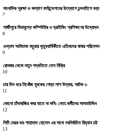
সাংবাদিক সুরক্ষা ও কল্যাণ ফাউন্ডেশনের উদ্যোগে চন্দনাইশে বন্য
7
গাজীপুরে বিনামূল্যে কম্পিউটার ও ড্রাইভিং প্রশিক্ষণের উদ্বোধন
8
ওস্তাদ অমিতাভ বড়ুয়ার মৃত্যুবার্ষিকীতে এতিমদের খাবার পরিবেশন
9
রোববার থেকে নতুন পদ্ধতিতে তেল বিক্রি
10
চার দিন ধরে নিখোঁজ যুবকের পোড়া লাশ উদ্ধার, আটক ৩
11
কোনো চাঁদাবাজির খবর যাতে না শুনি: নেতা-কর্মীদের সালাহউদ্দিন
12
সিটি মেয়র ডাঃ শাহাদাত হোসেন এর সাথে নবনির্বাচিত রিহ্যাব চট্ট
13