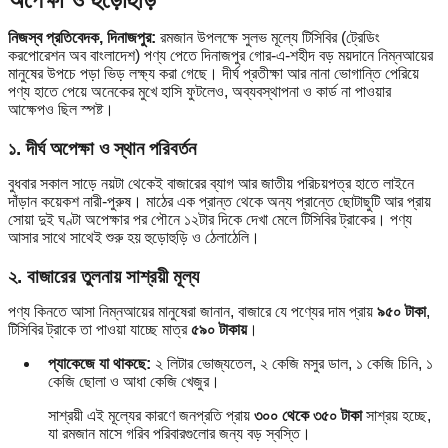
নিজস্ব প্রতিবেদক, দিনাজপুর:
রমজান উপলক্ষে সুলভ মূল্যে টিসিবির (ট্রেডিং
করপোরেশন অব বাংলাদেশ) পণ্য পেতে দিনাজপুর গোর-এ-শহীদ বড় ময়দানে নিম্নআয়ের
মানুষের উপচে পড়া ভিড় লক্ষ্য করা গেছে। দীর্ঘ প্রতীক্ষা আর নানা ভোগান্তি পেরিয়ে
পণ্য হাতে পেয়ে অনেকের মুখে হাসি ফুটলেও, অব্যবস্থাপনা ও কার্ড না পাওয়ার
আক্ষেপও ছিল স্পষ্ট।
১. দীর্ঘ অপেক্ষা ও স্থান পরিবর্তন
বুধবার সকাল সাড়ে নয়টা থেকেই বাজারের ব্যাগ আর জাতীয় পরিচয়পত্র হাতে লাইনে
দাঁড়ান কয়েকশ নারী-পুরুষ। মাঠের এক প্রান্ত থেকে অন্য প্রান্তে ছোটাছুটি আর প্রায়
সোয়া দুই ঘণ্টা অপেক্ষার পর পৌনে ১২টার দিকে দেখা মেলে টিসিবির ট্রাকের। পণ্য
আসার সাথে সাথেই শুরু হয় হুড়োহুড়ি ও ঠেলাঠেলি।
২. বাজারের তুলনায় সাশ্রয়ী মূল্য
পণ্য কিনতে আসা নিম্নআয়ের মানুষেরা জানান, বাজারে যে পণ্যের দাম প্রায়
৯৫০ টাকা
,
টিসিবির ট্রাকে তা পাওয়া যাচ্ছে মাত্র
৫৯০ টাকায়
।
প্যাকেজে যা থাকছে:
২ লিটার ভোজ্যতেল, ২ কেজি মসুর ডাল, ১ কেজি চিনি, ১
কেজি ছোলা ও আধা কেজি খেজুর।
সাশ্রয়ী এই মূল্যের কারণে জনপ্রতি প্রায়
৩০০ থেকে ৩৫০ টাকা
সাশ্রয় হচ্ছে,
যা রমজান মাসে গরিব পরিবারগুলোর জন্য বড় স্বস্তি।