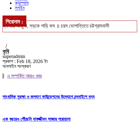
ক্যাম্পাস
লগইন
শিরোনাম :
জ্বলছে না চুলা, সড়কে গাড়ি কম ॥ চরম ভোগান্তিতে চট্টগ্রামবাসী
খুলশীতে ৪ হাজার ইয়াবাসহ গ্রেপ্তার দম্পতি ॥ পুলিশের নজরে মাদক চক্র
/
সিএমপি’র নিজস্ব জনবলে চলবে ট্রাফিক ব্যবস্থাপনা
কৃষি
superadmin
ঢাকা-পাবনা ও ঢাকা-খুলনা রুটে নতুন আন্তঃনগর ট্রেন চালুর পরিকল্পনা ॥ চালু
প্রকাশ : Feb 18, 2026 ইং
অনলাইন সংস্করণ
হবে বন্ধ লোকাল-মেইল
এ সম্পর্কিত আরও খবর
বঙ্গোপসাগরে ধরা পড়লো ২৯ কেজির ইয়েলোফিন টুনা, ৪০ হাজারে বিক্রি
সাংবাদিক সুরক্ষা ও কল্যাণ ফাউন্ডেশনের উদ্যোগে চন্দনাইশে বন্য
এক বছরেও পৌঁছেনি যাবজ্জীবন সাজার পরোয়ানা