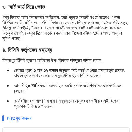
৩. স্মার্ট কার্ড নিয়ে ক্ষোভ
পণ্য কিনতে আসা অনেকেরই অভিযোগ, তারা প্রকৃত অভাবী হওয়া সত্ত্বেও এখনো
টিসিবির স্থায়ী স্মার্ট কার্ড পাননি। মিশন রোডের শেফালী বেগম বলেন,
"হামরা গরিব মানুষ,
কিন্তু কার্ড পাইনি।"
আবার শাহনাজ পারভীনের মতো কেউ কেউ অভিযোগ করেছেন,
অন্যের মোবাইল নম্বর দিয়ে আবেদন করায় তারা নিজেরা বঞ্চিত হচ্ছেন অথচ অন্যরা
সুবিধা পাচ্ছে।
৪. টিসিবি কর্তৃপক্ষের বক্তব্য
দিনাজপুর টিসিবি ক্যাম্প অফিসের উপপরিচালক
মাহমুদুল হাসান
জানান:
জেলায় প্রায়
৩ লাখ ৩২ হাজার
মানুষকে স্মার্ট কার্ড দেওয়ার লক্ষ্যমাত্রা রয়েছে,
যার মধ্যে ২ লাখ ৩৬ হাজার মানুষ ইতিমধ্যে কার্ড পেয়েছেন।
আগামী
২০ মার্চ
পর্যন্ত জেলার ২৫-৩০টি স্থানে এই পণ্য সরবরাহ কার্যক্রম
চলবে।
কার্ডধারীদের পাশাপাশি সাধারণ নিম্নআয়ের মানুষও ৫৯০ টাকার এই বিশেষ
প্যাকেজটি কিনতে পারছেন।
মন্তব্য করুন