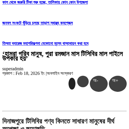
কাল থেকে জরুরি টিকা শুরু হচ্ছে, তালিকায় কোন কোন উপজেলা
জনবল সংকটে খুঁড়িয়ে চলছে তাড়াশ স্বাস্থ্য কমপ্লেক্স
তিস্তা ব্যারেজ মহাপরিকল্পনা যেকোনো মূল্যে বাস্তবায়ন করা হবে
‘হামরা গরিব মানুষ, পুরা রমজান মাস টিসিবির মাল পাইলে
উপকার হয়’
superadmin
প্রকাশ : Feb 18, 2026 ইং
|
অনলাইন সংস্করণ
অ-
অ+
দিনাজপুরে টিসিবির পণ্য কিনতে সাধারণ মানুষের দীর্ঘ
অপেক্ষা ও হুড়োহুড়ি