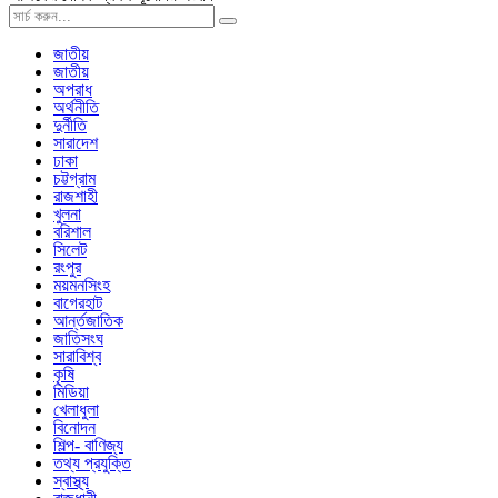
জাতীয়
জাতীয়
অপরাধ
অর্থনীতি
দুর্নীতি
সারাদেশ
ঢাকা
চট্টগ্রাম
রাজশাহী
খুলনা
বরিশাল
সিলেট
রংপুর
ময়মনসিংহ
বাগেরহাট
আর্ন্তজাতিক
জাতিসংঘ
সারাবিশ্ব
কৃষি
মিডিয়া
খেলাধুলা
বিনোদন
শিল্প- বাণিজ্য
তথ্য প্রযুক্তি
স্বাস্থ্য