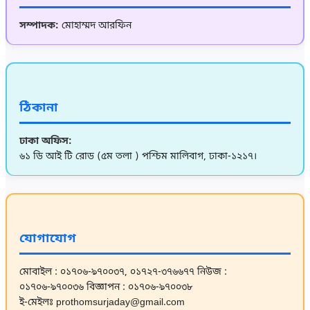
সম্পাদক:
মোহাম্মদ আরফিন
ঠিকানা
ঢাকা অফিস:
৬১ ডি আই টি রোড (৫ম তলা ) পশ্চিম মালিবাগ, ঢাকা-১২১৭।
যোগাযোগ
মোবাইল : ০১৭০৬-৯৭০০৩৭, ০১৭২৭-৩৭৬৬৭৭
নিউজ :
০১৭০৬-৯৭০০৩৬
বিজ্ঞাপন : ০১৭০৬-৯৭০০৩৮
ই-মেইলঃ prothomsurjaday@gmail.com