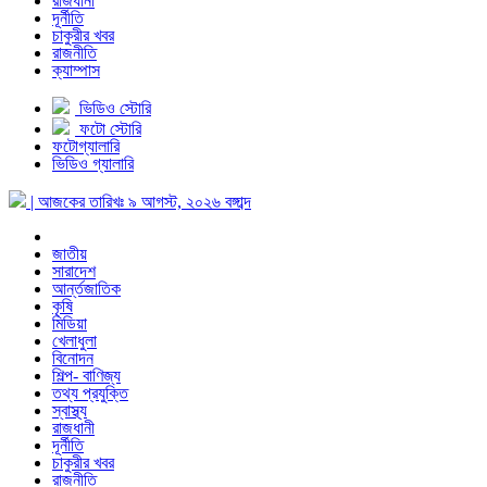
রাজধানী
দূর্নীতি
চাকুরীর খবর
রাজনীতি
ক্যাম্পাস
ভিডিও স্টোরি
ফটো স্টোরি
ফটোগ্যালারি
ভিডিও গ্যালারি
| আজকের তারিখঃ
৯ আগস্ট, ২০২৬
বঙ্গাব্দ
জাতীয়
সারাদেশ
আর্ন্তজাতিক
কৃষি
মিডিয়া
খেলাধুলা
বিনোদন
শিল্প- বাণিজ্য
তথ্য প্রযুক্তি
স্বাস্থ্য
রাজধানী
দূর্নীতি
চাকুরীর খবর
রাজনীতি