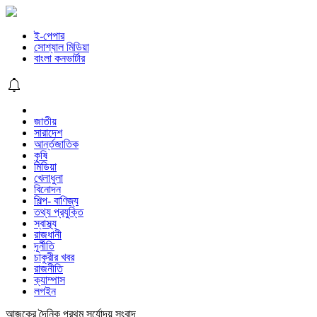
ই-পেপার
সোশ্যাল মিডিয়া
বাংলা কনভার্টার
জাতীয়
সারাদেশ
আর্ন্তজাতিক
কৃষি
মিডিয়া
খেলাধুলা
বিনোদন
শিল্প- বাণিজ্য
তথ্য প্রযুক্তি
স্বাস্থ্য
রাজধানী
দূর্নীতি
চাকুরীর খবর
রাজনীতি
ক্যাম্পাস
লগইন
আজকের দৈনিক প্রথম সূর্যোদয় সংবাদ