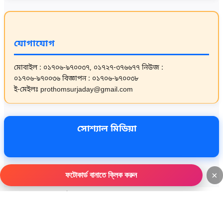
যোগাযোগ
মোবাইল : ০১৭০৬-৯৭০০৩৭, ০১৭২৭-৩৭৬৬৭৭
নিউজ :
০১৭০৬-৯৭০০৩৬
বিজ্ঞাপন : ০১৭০৬-৯৭০০৩৮
ই-মেইলঃ prothomsurjaday@gmail.com
সোশ্যাল মিডিয়া
×
ফটোকার্ড বানাতে ক্লিক করুন
ওয়েবসাইট ডেভেলপমেন্ট :
বিডি আইটি এজেন্সি
আজকের দৈনিক প্রথম সূর্যোদয় সংবাদ
আজকের দৈনিক প্রথম সূর্যোদয় সংবাদ
জাতীয়
জাতীয়
জাতীয়
জাতীয়