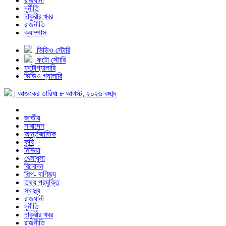
রাজধানী
দূর্নীতি
চাকুরীর খবর
রাজনীতি
ক্যাম্পাস
ভিডিও স্টোরি
ফটো স্টোরি
ফটোগ্যালারি
ভিডিও গ্যালারি
| আজকের তারিখঃ
৮ আগস্ট, ২০২৬
বঙ্গাব্দ
জাতীয়
সারাদেশ
আর্ন্তজাতিক
কৃষি
মিডিয়া
খেলাধুলা
বিনোদন
শিল্প- বাণিজ্য
তথ্য প্রযুক্তি
স্বাস্থ্য
রাজধানী
দূর্নীতি
চাকুরীর খবর
রাজনীতি