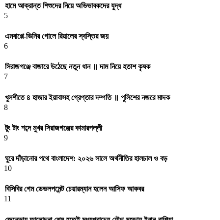
হামে আক্রান্ত শিশুদের নিয়ে অভিভাবকদের যুদ্ধ
5
এমবাপ্পে-ভিনির গোলে রিয়ালের স্বস্তির জয়
6
সিরাজগঞ্জে বাজারে উঠেছে নতুন ধান ॥ দাম নিয়ে হতাশ কৃষক
7
খুলশীতে ৪ হাজার ইয়াবাসহ গ্রেপ্তার দম্পতি ॥ পুলিশের নজরে মাদক
8
টুং টাং শব্দে মুখর সিরাজগঞ্জের কামারপল্লী
9
ঘুরে দাঁড়ানোর পথে বাংলাদেশ: ২০২৬ সালে অর্থনীতির হালচাল ও বড়
10
বিসিবির গেম ডেভলপমেন্ট চেয়ারম্যান হলেন আসিফ আকবর
11
জেনেভায় আলোচনা শেষ হতেই মধ্যপ্রাচ্যে যৌথ মহড়ায় ইরান-রাশিয়া