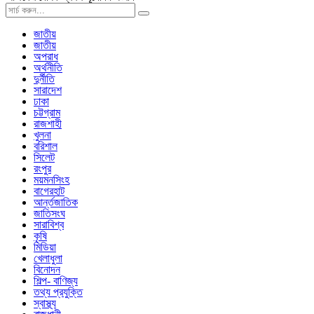
জাতীয়
জাতীয়
অপরাধ
অর্থনীতি
দুর্নীতি
সারাদেশ
ঢাকা
চট্টগ্রাম
রাজশাহী
খুলনা
বরিশাল
সিলেট
রংপুর
ময়মনসিংহ
বাগেরহাট
আর্ন্তজাতিক
জাতিসংঘ
সারাবিশ্ব
কৃষি
মিডিয়া
খেলাধুলা
বিনোদন
শিল্প- বাণিজ্য
তথ্য প্রযুক্তি
স্বাস্থ্য