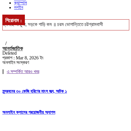
ক্যাম্পাস
লগইন
শিরোনাম :
জ্বলছে না চুলা, সড়কে গাড়ি কম ॥ চরম ভোগান্তিতে চট্টগ্রামবাসী
খুলশীতে ৪ হাজার ইয়াবাসহ গ্রেপ্তার দম্পতি ॥ পুলিশের নজরে মাদক চক্র
/
সিএমপি’র নিজস্ব জনবলে চলবে ট্রাফিক ব্যবস্থাপনা
আর্ন্তজাতিক
Deleted
ঢাকা-পাবনা ও ঢাকা-খুলনা রুটে নতুন আন্তঃনগর ট্রেন চালুর পরিকল্পনা ॥ চালু
প্রকাশ : Mar 8, 2026 ইং
অনলাইন সংস্করণ
হবে বন্ধ লোকাল-মেইল
এ সম্পর্কিত আরও খবর
বঙ্গোপসাগরে ধরা পড়লো ২৯ কেজির ইয়েলোফিন টুনা, ৪০ হাজারে বিক্রি
সুন্দরবনের ৩০ কেজি হরিণের মাংস জব্দ, আটক ১
অনলাইন ক্লাসের প্রয়োজনীয় অ্যাপস