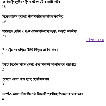
যশোরে ট্যাপেন্টাডল ট্যাবলেটসহ দুই কারবারী আটক
18
হিমেল বাতাস-কুয়াশায় নীলফামারীর জনজীবন বিপর্যস্ত
19
সারাদেশে দৈনিক ৩ ঘণ্টা লোডশেডিংয়ের শঙ্কা: সংকটে জনজীবন
20
সর্বশেষ সব খবর
ঈদে ট্রেনের অগ্রিম টিকিট বিক্রির তারিখ ঘোষণা
1
ইরানে নিখোঁজ মার্কিন সেনার খবর ফাঁসকারী সাংবাদিককে কারাগারে
2
পুরোনো ফোনে বন্ধ হচ্ছে হোয়াটসঅ্যাপ
3
নওগাঁ-১ আসনে বিএনপির দুই বিদ্রোহী প্রার্থীসহ তিনজনের মনোনয়নপ
4