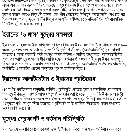
তেহরান/ওয়াশিংটন:
মধ্যপ্রাচ্যে ইরান এবং যুক্তরাষ্ট্র-ইসরায়েল জোটের মধ্যকার সংঘাত
এখন এক ভয়াবহ রূপ পরিগ্রহ করেছে। যুদ্ধের নবম দিনে এসেও থামার কোনো লক্ষণ
নেই; বরং দুই পক্ষই হামলার মাত্রা বহুগুণ বাড়িয়ে দিয়েছে। মার্কিন প্রেসিডেন্ট ডোনাল্ড
ট্রাম্প ইরানে আরও বিধ্বংসী হামলা এবং শীর্ষ নেতাদের নিশ্চিহ্ন করার হুমকি দেওয়ার পর,
ইরানও মধ্যপ্রাচ্যজুড়ে মার্কিন মিত্র ও সামরিক ঘাঁটিগুলোতে নজিরবিহীন হাইপারসনিক
মিসাইল হামলা শুরু করেছে।
ইরানের ‘৬ মাস’ যুদ্ধের সক্ষমতা
ইসরায়েল ও যুক্তরাষ্ট্রের সম্মিলিত শক্তির বিরুদ্ধে ইরান কতদিন টিকে থাকতে পারবে—
এমন প্রশ্নের জবাবে ইরানের ইসলামি বিপ্লবী গার্ড কোর (আইআরজিসি) দৃঢ় ঘোষণা
দিয়েছে। আধা-সরকারি বার্তা সংস্থা ফারস নিউজ এজেন্সির তথ্যমতে, আইআরজিসির
মুখপাত্র আলি মোহাম্মদ নাইনি জানিয়েছেন, বর্তমান তীব্রতার এই যুদ্ধ ইরান অন্তত
আরও ৬ মাস চালিয়ে যাওয়ার সক্ষমতা রাখে। উল্লেখ্য, আইআরজিসি ইরানের রাজনীতি,
অর্থনীতি ও সামরিক খাতের অন্যতম প্রধান চালিকাশক্তি।
ট্রাম্পের আলটিমেটাম ও ইরানের প্রতিরোধ
এএফপির প্রতিবেদন অনুযায়ী, মার্কিন প্রেসিডেন্ট ডোনাল্ড ট্রাম্প সামাজিক যোগাযোগ
মাধ্যমে ইরানকে ‘নিঃশর্ত আত্মসমর্পণের’ আহ্বান জানিয়েছেন। এমনকি ইরানের পরবর্তী
নেতা নির্বাচনে নিজের হস্তক্ষেপের ইচ্ছাও প্রকাশ করেছেন তিনি। ট্রাম্পের এই বার্তাকে
‘ঔদ্ধত্যপূর্ণ’ আখ্যা দিয়ে ইরানের প্রেসিডেন্ট স্পষ্ট জানিয়ে দিয়েছেন, ইরান কখনোই
আত্মসমর্পণ করবে না।
যুদ্ধের প্রেক্ষাপট ও বর্তমান পরিস্থিতি
গত ২৮ ফেব্রুয়ারি কোনো ঘোষণা ছাড়াই ইরানের বিরুদ্ধে সামরিক অভিযান শুরু করে