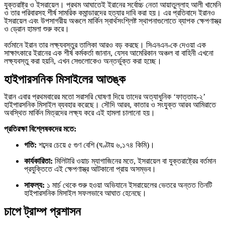
যুক্তরাষ্ট্র ও ইসরায়েল। প্রথম আঘাতেই ইরানের সর্বোচ্চ নেতা আয়াতুল্লাহ আলী খামেনি
ও তার পরিবারসহ শীর্ষ সামরিক কমান্ডারদের হত্যার দাবি করা হয়। এর প্রতিবাদে ইরানও
ইসরায়েল এবং উপসাগরীয় অঞ্চলে মার্কিন স্বার্থসংশ্লিষ্ট স্থাপনাগুলোতে ব্যাপক ক্ষেপণাস্ত্র
ও ড্রোন হামলা শুরু করে।
বর্তমানে ইরান তার লক্ষ্যবস্তুর তালিকা আরও বড় করছে। সিএনএন-কে দেওয়া এক
সাক্ষাৎকারে ইরানের এক শীর্ষ কর্মকর্তা জানান, যেসব আমেরিকান অঞ্চল বা বাহিনী এখনো
লক্ষ্যবস্তু করা হয়নি, এখন সেগুলোকেও অন্তর্ভুক্ত করা হচ্ছে।
হাইপারসনিক মিসাইলের আতঙ্ক
ইরান এবার প্রথমবারের মতো সরাসরি ঘোষণা দিয়ে তাদের অত্যাধুনিক ‘ফাত্তাহ-২’
হাইপারসনিক মিসাইল ব্যবহার করেছে। সৌদি আরব, কাতার ও সংযুক্ত আরব আমিরাতে
অবস্থিত মার্কিন মিত্রদের লক্ষ্য করে এই হামলা চালানো হয়।
প্রতিরক্ষা বিশ্লেষকদের মতে:
গতি:
শব্দের চেয়ে ৫ গুণ বেশি (ঘণ্টায় ৬,১৭৪ কিমি)।
কার্যকারিতা:
মিলিটারি ওয়াচ ম্যাগাজিনের মতে, ইসরায়েল বা যুক্তরাষ্ট্রের বর্তমান
প্রযুক্তিতে এই ক্ষেপণাস্ত্র আটকানো প্রায় অসম্ভব।
সাফল্য:
১ মার্চ থেকে শুরু হওয়া অভিযানে ইসরায়েলের ভেতরে অন্তত তিনটি
হাইপারসনিক মিসাইল সফলভাবে আঘাত হেনেছে।
চাপে ট্রাম্প প্রশাসন