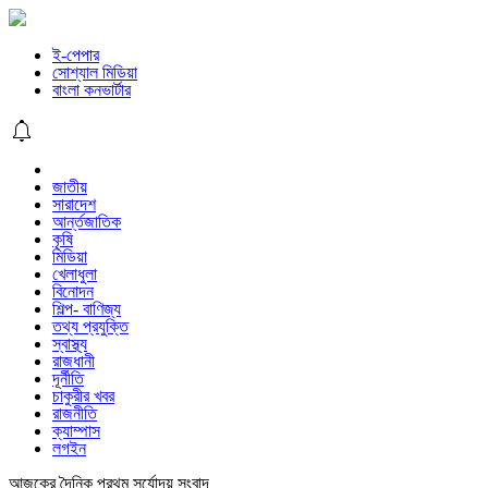
ই-পেপার
সোশ্যাল মিডিয়া
বাংলা কনভার্টার
জাতীয়
সারাদেশ
আর্ন্তজাতিক
কৃষি
মিডিয়া
খেলাধুলা
বিনোদন
শিল্প- বাণিজ্য
তথ্য প্রযুক্তি
স্বাস্থ্য
রাজধানী
দূর্নীতি
চাকুরীর খবর
রাজনীতি
ক্যাম্পাস
লগইন
আজকের দৈনিক প্রথম সূর্যোদয় সংবাদ