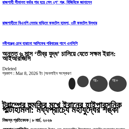
রাজশাহী সীমান্ত বর্ডার পার হয়ে গেল ২শ’ গরু, বিজিবিকে জানালেন
রাজশাহীতে বিএনপি নেতার বাড়িতে ককটেল হামলা, ৩টি ককটেল উদ্ধার
নবীগঞ্জের চোখ হারানো আলিফের পরিবারের পাশে এনসিপি
অন্তত ৬ মাস ‘তীব্র যুদ্ধ’ চালিয়ে যেতে সক্ষম ইরান:
আইআরজিসি
Deleted
প্রকাশ : Mar 8, 2026 ইং
|
অনলাইন সংস্করণ
অ-
অ+
ট্রাম্পের হুমকির মুখে ইরানের হাইপারসনিক
পাল্টাহামলা: মধ্যপ্রাচ্যে মহাযুদ্ধের শঙ্কা
নিজস্ব প্রতিবেদক | ৮ মার্চ, ২০২৬