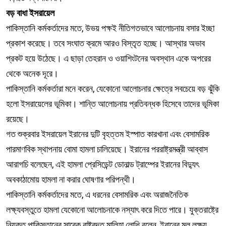
বড় বাধা ইসরায়েল
পাকিস্তানি কর্মকর্তাদের মতে, উভয় পক্ষই নীতিগতভাবে আলোচনায় বসার ইচ্ছা
প্রকাশ করেছে। তবে সংঘাত ক্রমে আরও বিস্তৃত হচ্ছে। আস্থার অভাব
প্রকট হয়ে উঠেছে। এ ছাড়া তেহরান ও ওয়াশিংটনের অবস্থান একে অপরের
থেকে অনেক দূরে।
পাকিস্তানি কর্মকর্তারা মনে করেন, যেকোনো আলোচনার ক্ষেত্রে সবচেয়ে বড় ঝুঁকি
হলো ইসরায়েলের ভূমিকা। শান্তি আলোচনায় প্রতিবন্ধক হিসেবে তাদের ভূমিকা
রয়েছে।
গত শুক্রবার ইসরায়েল ইরানের দুটি বৃহত্তম ইস্পাত কারখানা এবং বেসামরিক
পারমাণবিক স্থাপনায় বোমা হামলা চালিয়েছে। ইরানের পররাষ্ট্রমন্ত্রী আব্বাস
আরাগচি বলেছেন, এই হামলা প্রেসিডেন্ট ডোনাল্ড ট্রাম্পের ইরানের বিদ্যুৎ
অবকাঠামোয় হামলা না করার ঘোষণার পরিপন্থী।
পাকিস্তানি কর্মকর্তাদের মতে, এ ধরনের বেসামরিক এবং অরাজনৈতিক
লক্ষ্যবস্তুতে হামলা যেকোনো আলোচনাকে নস্যাৎ করে দিতে পারে। যুক্তরাষ্ট্রে
নিযুক্ত পাকিস্তানের সাবেক রাষ্ট্রদূত মালিহা লোধি বলেন, ইরানের মূল লক্ষ্য