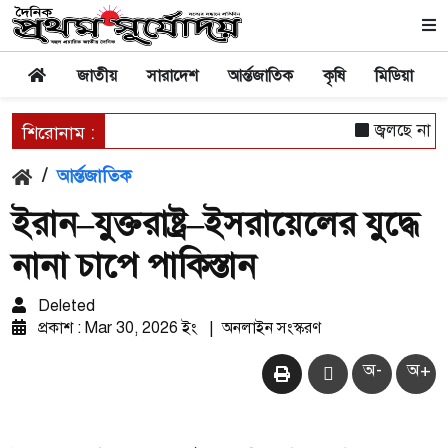
জাতীয়
সারাদেশ
আর্ন্তজাতিক
কৃষি
মিডিয়া
জ্বলছে না চু
শিরোনাম :
/
আর্ন্তজাতিক
ইরান–যুক্তরাষ্ট্র–ইসরায়েলের যুদ্ধে
নানা চাপে পাকিস্তান
Deleted
প্রকাশ : Mar 30, 2026 ইং
|
অনলাইন সংস্করণ
অ-
অ+