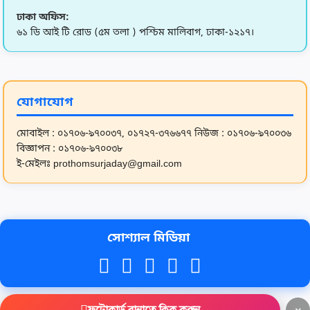
ঢাকা অফিস:
13
আমার স্মৃতিতে অধ্যাপক আনিসুর রহমান: এক বাতিঘরের
৬১ ডি আই টি রোড (৫ম তলা ) পশ্চিম মালিবাগ, ঢাকা-১২১৭।
গল্প
14
৮ হাজার বিয়েতে সাড়ে ৫ হাজার ডিভোর্স! মাদারীপুরে
বিচ্ছেদের নে
যোগাযোগ
15
লন্ডনে তারেক রহমানের বাসভবনের সামনে সন্দেহভাজন
মোবাইল : ০১৭০৬-৯৭০০৩৭, ০১৭২৭-৩৭৬৬৭৭
নিউজ : ০১৭০৬-৯৭০০৩৬
বিজ্ঞাপন : ০১৭০৬-৯৭০০৩৮
দুই ব্যক্তি আ
ই-মেইলঃ prothomsurjaday@gmail.com
16
শিক্ষক-কর্মচারীদের উৎসবভাতা বিল ৪ মার্চের মধ্যে জমা
দেওয়ার ন
সোশ্যাল মিডিয়া
17
দেশজুড়ে গরম, এ মাসে একাধিক তীব্র তাপপ্রবাহের
পূর্বাভাস
18
গাজীপুরে বিনামূল্যে কম্পিউটার ও ড্রাইভিং প্রশিক্ষণের
×