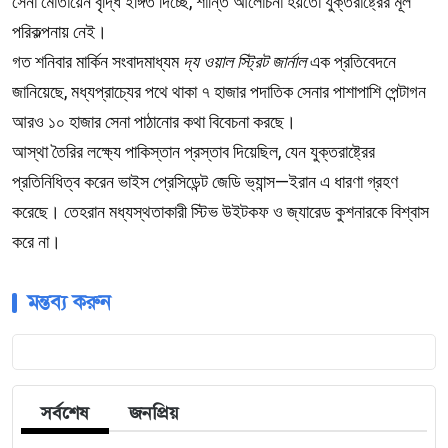
সেনা মোতায়েন বৃদ্ধি ইঙ্গিত দিচ্ছে, শান্তি আলোচনা হয়তো যুক্তরাষ্ট্রের মূল
পরিকল্পনায় নেই।
গত শনিবার মার্কিন সংবাদমাধ্যম
দ্য ওয়াল স্ট্রিট জার্নাল
এক প্রতিবেদনে
জানিয়েছে, মধ্যপ্রাচ্যের পথে থাকা ৭ হাজার পদাতিক সেনার পাশাপাশি পেন্টাগন
আরও ১০ হাজার সেনা পাঠানোর কথা বিবেচনা করছে।
আস্থা তৈরির লক্ষ্যে পাকিস্তান প্রস্তাব দিয়েছিল, যেন যুক্তরাষ্ট্রের
প্রতিনিধিত্ব করেন ভাইস প্রেসিডেন্ট জেডি ভ্যান্স—ইরান এ ধারণা গ্রহণ
করেছে। তেহরান মধ্যস্থতাকারী স্টিভ উইটকফ ও জ্যারেড কুশনারকে বিশ্বাস
করে না।
মন্তব্য করুন
সর্বশেষ
জনপ্রিয়