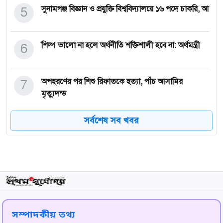
5
সুনামগঞ্জ বিজ্ঞান ও প্রযুক্তি বিশ্ববিদ্যালয়ে ১৬ পদে চাকরি, আ
6
শিল্প ভালো না হলে অর্থনীতি শক্তিশালী হবে না: অর্থমন্ত্রী
7
অপহরণের পর শিশু রিফাতকে হত্যা, পাঁচ আসামির
মৃত্যুদন্ড
সর্বশেষ সব খবর
8
শাহজাদপুরের সেই চাঞ্চল্যকর হত্যা মামলা: দীর্ঘ ১০ বছর
পর ফাঁস
9
শীতে অ্যাজমা বা হাঁপানি রোগী ভালো থাকবেন যে উপায়ে
10
ইরানের বিদ্যুৎকেন্দ্রে হামলার হুমকি থেকে সরে এলেন
ট্রাম্প: ৫
সম্পাদকীয় তথ্য