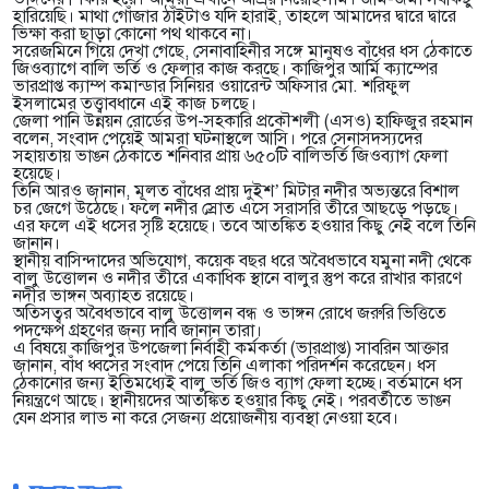
হারিয়েছি। মাথা গোঁজার ঠাঁইটাও যদি হারাই, তাহলে আমাদের দ্বারে দ্বারে
ভিক্ষা করা ছাড়া কোনো পথ থাকবে না।
সরেজমিনে গিয়ে দেখা গেছে, সেনাবাহিনীর সঙ্গে মানুষও বাঁধের ধস ঠেকাতে
জিওব্যাগে বালি ভর্তি ও ফেলার কাজ করছে। কাজিপুর আর্মি ক্যাম্পের
ভারপ্রাপ্ত ক্যাম্প কমান্ডার সিনিয়র ওয়ারেন্ট অফিসার মো. শরিফুল
ইসলামের তত্ত্বাবধানে এই কাজ চলছে।
জেলা পানি উন্নয়ন রোর্ডের উপ-সহকারি প্রকৌশলী (এসও) হাফিজুর রহমান
বলেন, সংবাদ পেয়েই আমরা ঘটনাস্থলে আসি। পরে সেনাসদস্যদের
সহায়তায় ভাঙন ঠেকাতে শনিবার প্রায় ৬৫০টি বালিভর্তি জিওব্যাগ ফেলা
হয়েছে।
তিনি আরও জানান, মূলত বাঁধের প্রায় দুইশ’ মিটার নদীর অভ্যন্তরে বিশাল
চর জেগে উঠেছে। ফলে নদীর স্রোত এসে সরাসরি তীরে আছড়ে পড়ছে।
এর ফলে এই ধসের সৃষ্টি হয়েছে। তবে আতঙ্কিত হওয়ার কিছু নেই বলে তিনি
জানান।
স্থানীয় বাসিন্দাদের অভিযোগ, কয়েক বছর ধরে অবৈধভাবে যমুনা নদী থেকে
বালু উত্তোলন ও নদীর তীরে একাধিক স্থানে বালুর স্তুপ করে রাখার কারণে
নদীর ভাঙ্গন অব্যাহত রয়েছে।
অতিসত্বর অবৈধভাবে বালু উত্তোলন বন্ধ ও ভাঙ্গন রোধে জরুরি ভিত্তিতে
পদক্ষেপ গ্রহণের জন্য দাবি জানান তারা।
এ বিষয়ে কাজিপুর উপজেলা নির্বাহী কর্মকর্তা (ভারপ্রাপ্ত) সাবরিন আক্তার
জানান, বাঁধ ধ্বসের সংবাদ পেয়ে তিনি এলাকা পরিদর্শন করেছেন। ধস
ঠেকানোর জন্য ইতিমধ্যেই বালু ভর্তি জিও ব্যাগ ফেলা হচ্ছে। বর্তমানে ধস
নিয়ন্ত্রণে আছে। স্থানীয়দের আতঙ্কিত হওয়ার কিছু নেই। পরবর্তীতে ভাঙন
যেন প্রসার লাভ না করে সেজন্য প্রয়োজনীয় ব্যবস্থা নেওয়া হবে।