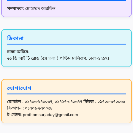
11
নাইজেরিয়ায় বন্দুকধারীদের তাণ্ডব: গুলিতে নিহত ৩০,
সম্পাদক:
মোহাম্মদ আরফিন
লুটপাট শেষে
12
নতুন ফিচার আনছে জেমিনি
ঠিকানা
ঢাকা অফিস:
13
সাবেক উপদেষ্টা আসিফ মাহমুদের ব্যাংক হিসাব তলব
৬১ ডি আই টি রোড (৫ম তলা ) পশ্চিম মালিবাগ, ঢাকা-১২১৭।
14
শরীয়তপুরে কেন্দ্রীয় মন্দিরের দুটি দানবাক্স ভেঙে টাকা চুরি
যোগাযোগ
15
উজবেকিস্তানের বিপক্ষে ড্রয়ে অপেক্ষায় বাংলাদেশ
মোবাইল : ০১৭০৬-৯৭০০৩৭, ০১৭২৭-৩৭৬৬৭৭
নিউজ : ০১৭০৬-৯৭০০৩৬
বিজ্ঞাপন : ০১৭০৬-৯৭০০৩৮
ই-মেইলঃ prothomsurjaday@gmail.com
16
বাজেটকে স্বাগত জানিয়ে বগুড়া মহানগর বিএনপির আনন্দ
মিছিল