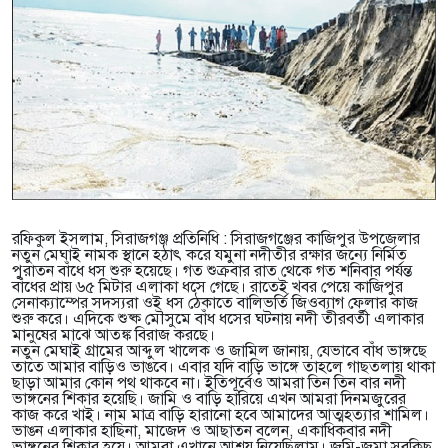
রফিকুল ইসলাম, সিরাজগঞ্জ প্রতিনিধি : সিরাজগঞ্জের কাজিপুর উপজেলার
নতুন মেঘাই নামক স্থানে হঠাৎ করে যমুনা নদীতীর রক্ষার জন্যে নির্মিত
পুরাতন বাঁধে ধস শুরু হয়েছে। গত শুক্রবার রাত থেকে গত শনিবার পর্যন্ত
বাঁধের প্রায় ৬৫ মিটার এলাকা ধসে গেছে। রাতেই খবর পেয়ে কাজিপুর
সেনাক্যাম্পের সদস্যরা ওই ধস ঠেকাতে বালিভর্তি জিওব্যাগ ফেলার কাজ
শুরু করে। এদিকে শুষ্ক মৌসুমে বাঁধ ধসের ঘটনায় নদী তীরবর্তী এলাকার
মানুষের মাঝে আতঙ্ক বিরাজ করছে।
নতুন মেঘাই গ্রামের আব্দুল খালেক ও জামিল জানায়, যেভাবে বাঁধ ভাঙ্গছে
তাতে আমার বাড়িও ভাঙবে। এবার যদি বাড়ি ভাঙ্গে তাহলে গাছতলায় থাকা
ছাড়া আমার কোন পথ থাকবে না। ইতিপূর্বেও আমরা তিন তিন বার নদী
ভাঙ্গনের শিকার হয়েছি। জামি ও বাড়ি হারিয়ে এখন আমরা দিনমজুরের
কাজ করে খাই। নাম মাত্র বাড়ি হারানো হবে আমাদের আত্মহত্যার শামিল।
ভাঙন এলাকার হাছিনা, মাজেদ ও আছাতন বলেন, একাধিকবার নদী
ভাঙ্গনের শিকার হয়ে। আমরা এখানে আশ্রয় নিয়েছিলাম। জমি-জমা সবকিছু