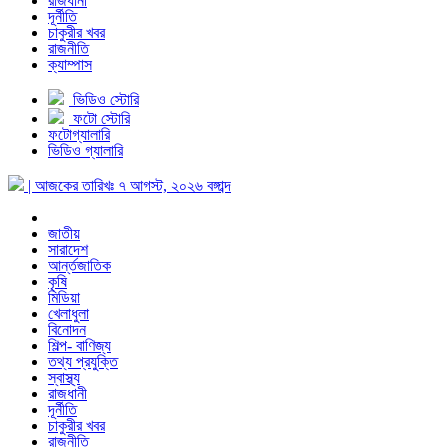
রাজধানী
দূর্নীতি
চাকুরীর খবর
রাজনীতি
ক্যাম্পাস
ভিডিও স্টোরি
ফটো স্টোরি
ফটোগ্যালারি
ভিডিও গ্যালারি
| আজকের তারিখঃ
৭ আগস্ট, ২০২৬
বঙ্গাব্দ
জাতীয়
সারাদেশ
আর্ন্তজাতিক
কৃষি
মিডিয়া
খেলাধুলা
বিনোদন
শিল্প- বাণিজ্য
তথ্য প্রযুক্তি
স্বাস্থ্য
রাজধানী
দূর্নীতি
চাকুরীর খবর
রাজনীতি