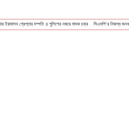
ার ইয়াবাসহ গ্রেপ্তার দম্পতি ॥ পুলিশের নজরে মাদক চক্র
সিএমপি’র নিজস্ব জনবল
 বন্ধ লোকাল-মেইল
বঙ্গোপসাগরে ধরা পড়লো ২৯ কেজির ইয়েলোফিন টুনা, ৪০ হাজারে ব