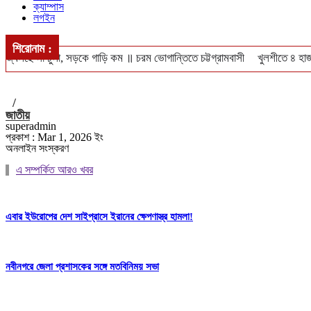
ক্যাম্পাস
লগইন
শিরোনাম :
জ্বলছে না চুলা, সড়কে গাড়ি কম ॥ চরম ভোগান্তিতে চট্টগ্রামবাসী
খুলশীতে ৪ হাজ
ঢাকা-পাবনা ও ঢাকা-খুলনা রুটে নতুন আন্তঃনগর ট্রেন চালুর পরিকল্পনা ॥ চালু হবে
/
জাতীয়
superadmin
প্রকাশ : Mar 1, 2026 ইং
অনলাইন সংস্করণ
এ সম্পর্কিত আরও খবর
এবার ইউরোপের দেশ সাইপ্রাসে ইরানের ক্ষেপণাস্ত্র হামলা!
নবীনগরে জেলা প্রশাসকের সঙ্গে মতবিনিময় সভা