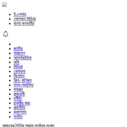
ই-পেপার
সোশ্যাল মিডিয়া
বাংলা কনভার্টার
জাতীয়
সারাদেশ
আর্ন্তজাতিক
কৃষি
মিডিয়া
খেলাধুলা
বিনোদন
শিল্প- বাণিজ্য
তথ্য প্রযুক্তি
স্বাস্থ্য
রাজধানী
দূর্নীতি
চাকুরীর খবর
রাজনীতি
ক্যাম্পাস
লগইন
আজকের দৈনিক প্রথম সূর্যোদয় সংবাদ