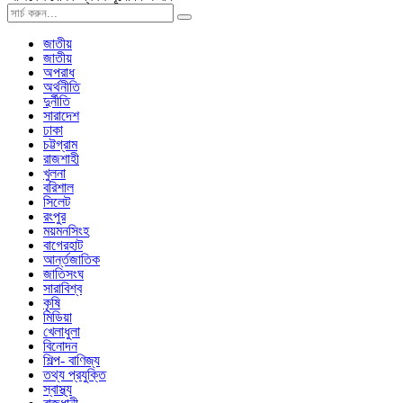
জাতীয়
জাতীয়
অপরাধ
অর্থনীতি
দুর্নীতি
সারাদেশ
ঢাকা
চট্টগ্রাম
রাজশাহী
খুলনা
বরিশাল
সিলেট
রংপুর
ময়মনসিংহ
বাগেরহাট
আর্ন্তজাতিক
জাতিসংঘ
সারাবিশ্ব
কৃষি
মিডিয়া
খেলাধুলা
বিনোদন
শিল্প- বাণিজ্য
তথ্য প্রযুক্তি
স্বাস্থ্য