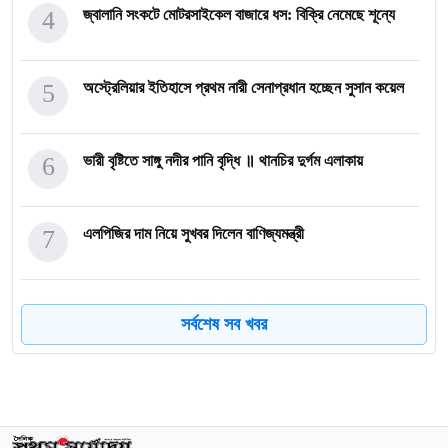
4
জ্বালানি সংকটে মোটরসাইকেল বাজারে ধস: বিক্রি নেমেছে শূন্যে
5
অস্ট্রেলিয়ার ইতিহাসে প্রথম নারী সেনাপ্রধান হচ্ছেন সুসান কয়েল
6
ভারী বৃষ্টিতে সাঙ্গু নদীর পানি বৃদ্ধি ॥ থানচির দুর্গম এলাকায়
7
এলপিজির দাম নিয়ে সুখবর দিলেন বাণিজ্যমন্ত্রী
8
সিএমপি’র নিজস্ব জনবলে চলবে ট্রাফিক ব্যবস্থাপনা
সর্বশেষ সব খবর
9
চট্টগ্রামের আন্ডারওয়ার্ল্ডে ভয়ংকর প্রবণতা: কোরআন হাতে শপথ কর