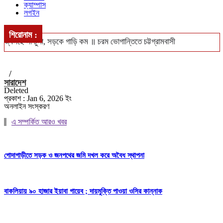
ক্যাম্পাস
লগইন
শিরোনাম :
জ্বলছে না চুলা, সড়কে গাড়ি কম ॥ চরম ভোগান্তিতে চট্টগ্রামবাসী
খুলশীতে ৪ হাজার ইয়াবাসহ গ্রেপ্তার দম্পতি ॥ পুলিশের নজরে মাদক চক্র
/
সিএমপি’র নিজস্ব জনবলে চলবে ট্রাফিক ব্যবস্থাপনা
সারাদেশ
Deleted
ঢাকা-পাবনা ও ঢাকা-খুলনা রুটে নতুন আন্তঃনগর ট্রেন চালুর পরিকল্পনা ॥ চালু
প্রকাশ : Jan 6, 2026 ইং
অনলাইন সংস্করণ
হবে বন্ধ লোকাল-মেইল
এ সম্পর্কিত আরও খবর
বঙ্গোপসাগরে ধরা পড়লো ২৯ কেজির ইয়েলোফিন টুনা, ৪০ হাজারে বিক্রি
গোদাগাড়ীতে সড়ক ও জনপথের জমি দখল করে অবৈধ স্থাপনা
বাকলিয়ায় ৯০ হাজার ইয়াবা গায়েব ; দায়মুক্তি পাওয়া ওসির কান্নাক