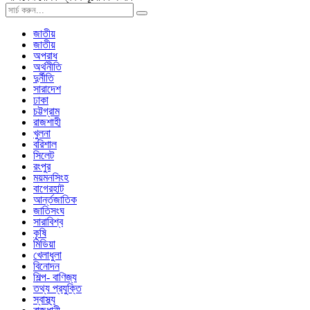
জাতীয়
জাতীয়
অপরাধ
অর্থনীতি
দুর্নীতি
সারাদেশ
ঢাকা
চট্টগ্রাম
রাজশাহী
খুলনা
বরিশাল
সিলেট
রংপুর
ময়মনসিংহ
বাগেরহাট
আর্ন্তজাতিক
জাতিসংঘ
সারাবিশ্ব
কৃষি
মিডিয়া
খেলাধুলা
বিনোদন
শিল্প- বাণিজ্য
তথ্য প্রযুক্তি
স্বাস্থ্য