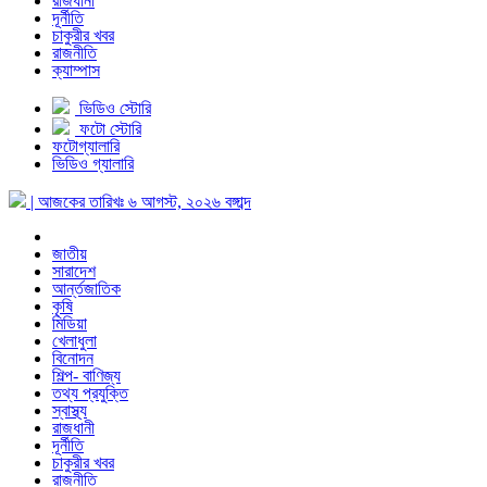
রাজধানী
দূর্নীতি
চাকুরীর খবর
রাজনীতি
ক্যাম্পাস
ভিডিও স্টোরি
ফটো স্টোরি
ফটোগ্যালারি
ভিডিও গ্যালারি
| আজকের তারিখঃ
৬ আগস্ট, ২০২৬
বঙ্গাব্দ
জাতীয়
সারাদেশ
আর্ন্তজাতিক
কৃষি
মিডিয়া
খেলাধুলা
বিনোদন
শিল্প- বাণিজ্য
তথ্য প্রযুক্তি
স্বাস্থ্য
রাজধানী
দূর্নীতি
চাকুরীর খবর
রাজনীতি