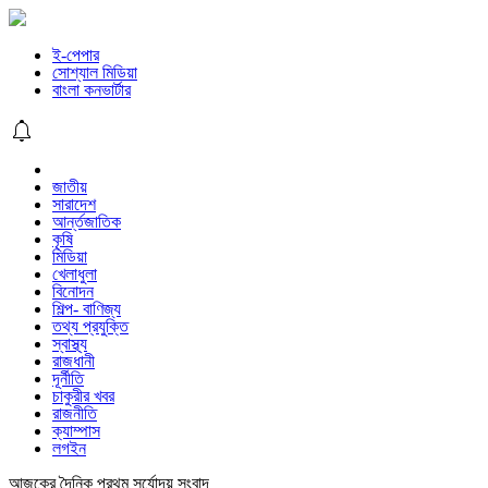
ই-পেপার
সোশ্যাল মিডিয়া
বাংলা কনভার্টার
জাতীয়
সারাদেশ
আর্ন্তজাতিক
কৃষি
মিডিয়া
খেলাধুলা
বিনোদন
শিল্প- বাণিজ্য
তথ্য প্রযুক্তি
স্বাস্থ্য
রাজধানী
দূর্নীতি
চাকুরীর খবর
রাজনীতি
ক্যাম্পাস
লগইন
আজকের দৈনিক প্রথম সূর্যোদয় সংবাদ