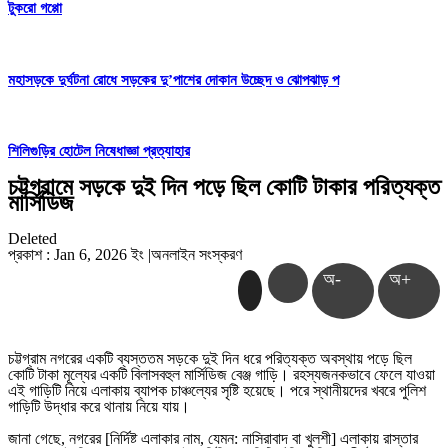
টুকরো গপ্পো
মহাসড়কে দুর্ঘটনা রোধে সড়কের দু’পাশের দোকান উচ্ছেদ ও ঝোপঝাড় প
শিলিগুড়ির হোটেল নিষেধাজ্ঞা প্রত্যাহার
চট্টগ্রামে সড়কে দুই দিন পড়ে ছিল কোটি টাকার পরিত্যক্ত
মার্সিডিজ
Deleted
প্রকাশ : Jan 6, 2026 ইং
|
অনলাইন সংস্করণ
অ-
অ+
চট্টগ্রাম নগরের একটি ব্যস্ততম সড়কে দুই দিন ধরে পরিত্যক্ত অবস্থায় পড়ে ছিল
কোটি টাকা মূল্যের একটি বিলাসবহুল মার্সিডিজ বেঞ্জ গাড়ি। রহস্যজনকভাবে ফেলে যাওয়া
এই গাড়িটি নিয়ে এলাকায় ব্যাপক চাঞ্চল্যের সৃষ্টি হয়েছে। পরে স্থানীয়দের খবরে পুলিশ
গাড়িটি উদ্ধার করে থানায় নিয়ে যায়।
​জানা গেছে, নগরের [নির্দিষ্ট এলাকার নাম, যেমন: নাসিরাবাদ বা খুলশী] এলাকায় রাস্তার