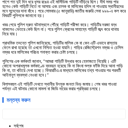
পাশে গত দুই দিন ধরে ধূসর রঙের এই মার্সিডিজ গাড়িটি দাঁড়িয়ে ছিল। দীর্ঘ সময় পার
হলেও কেউ গাড়িটি নিতে না আসায় এবং চালক বা মালিকের হদিস না পাওয়ায় স্থানীয়দের
মনে সন্দেহের দানা বাঁধে। পরে সোমবার (৫ জানুয়ারি) জাতীয় জরুরি সেবা ৯৯৯-এ কল করে
বিষয়টি পুলিশকে জানানো হয়।
​খবর পেয়ে পুলিশ দ্রুত ঘটনাস্থলে পৌঁছে গাড়িটি পরীক্ষা করে। গাড়িটির দরজা বন্ধ
থাকলেও ভেতরে কেউ ছিল না। পরে পুলিশ ক্রেনের সাহায্যে গাড়িটি জব্দ করে থানায়
নিয়ে যায়।
​প্রাথমিক তদন্তে পুলিশ জানিয়েছে, গাড়িটির মালিক কে বা কেন এটি এভাবে রাস্তায়
ফেলে রাখা হয়েছে তা এখনো নিশ্চিত হওয়া যায়নি। গাড়ির রেজিস্ট্রেশন নম্বর ও চেসিস
নম্বর ধরে মালিকের পরিচয় শনাক্ত করার চেষ্টা চলছে।
​পুলিশের এক কর্মকর্তা জানান, "আমরা গাড়িটি উদ্ধার করে হেফাজতে নিয়েছি। এটি
কোনো অপরাধমূলক কর্মকাণ্ডে ব্যবহৃত হয়েছে কি না কিংবা শুল্ক ফাঁকি দিয়ে আনা গাড়ি
কি না, তা খতিয়ে দেখা হচ্ছে। বিআরটিএ-র মাধ্যমে মালিকের তথ্য পাওয়ার পর পরবর্তী
আইনানুগ ব্যবস্থা নেওয়া হবে।"
​বিলাসবহুল এই গাড়িটি দেখতে স্থানীয় উৎসুক জনতা ভিড় জমায়। শেষ খবর পাওয়া
পর্যন্ত এই ঘটনায় কোনো মামলা বা জিডি দায়ের করার প্রক্রিয়া চলছে।
মন্তব্য করুন
সর্বশেষ