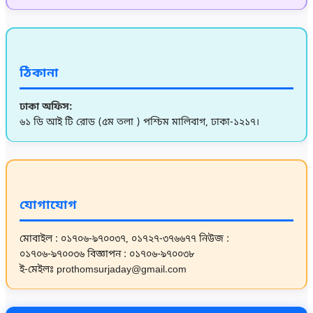
ঠিকানা
ঢাকা অফিস:
৬১ ডি আই টি রোড (৫ম তলা ) পশ্চিম মালিবাগ, ঢাকা-১২১৭।
যোগাযোগ
মোবাইল : ০১৭০৬-৯৭০০৩৭, ০১৭২৭-৩৭৬৬৭৭
নিউজ :
০১৭০৬-৯৭০০৩৬
বিজ্ঞাপন : ০১৭০৬-৯৭০০৩৮
ই-মেইলঃ prothomsurjaday@gmail.com