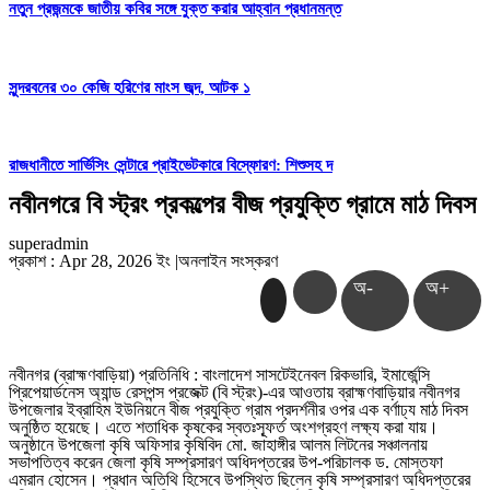
নতুন প্রজন্মকে জাতীয় কবির সঙ্গে যুক্ত করার আহ্বান প্রধানমন্ত
সুন্দরবনের ৩০ কেজি হরিণের মাংস জব্দ, আটক ১
রাজধানীতে সার্ভিসিং সেন্টারে প্রাইভেটকারে বিস্ফোরণ: শিশুসহ দ
নবীনগরে বি স্ট্রং প্রকল্পের বীজ প্রযুক্তি গ্রামে মাঠ দিবস
superadmin
প্রকাশ : Apr 28, 2026 ইং
|
অনলাইন সংস্করণ
অ-
অ+
নবীনগর (ব্রাহ্মণবাড়িয়া) প্রতিনিধি : বাংলাদেশ সাসটেইনেবল রিকভারি, ইমার্জেন্সি
প্রিপেয়ার্ডনেস অ্যান্ড রেসপন্স প্রজেক্ট (বি স্ট্রং)-এর আওতায় ব্রাহ্মণবাড়িয়ার নবীনগর
উপজেলার ইব্রাহিম ইউনিয়নে বীজ প্রযুক্তি গ্রাম প্রদর্শনীর ওপর এক বর্ণাঢ্য মাঠ দিবস
অনুষ্ঠিত হয়েছে। এতে শতাধিক কৃষকের স্বতঃস্ফূর্ত অংশগ্রহণ লক্ষ্য করা যায়।
অনুষ্ঠানে উপজেলা কৃষি অফিসার কৃষিবিদ মো. জাহাঙ্গীর আলম লিটনের সঞ্চালনায়
সভাপতিত্ব করেন জেলা কৃষি সম্প্রসারণ অধিদপ্তরের উপ-পরিচালক ড. মোস্তফা
এমরান হোসেন। প্রধান অতিথি হিসেবে উপস্থিত ছিলেন কৃষি সম্প্রসারণ অধিদপ্তরের