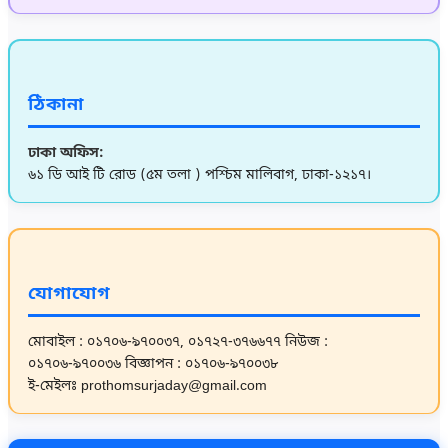
ঠিকানা
ঢাকা অফিস:
৬১ ডি আই টি রোড (৫ম তলা ) পশ্চিম মালিবাগ, ঢাকা-১২১৭।
যোগাযোগ
মোবাইল : ০১৭০৬-৯৭০০৩৭, ০১৭২৭-৩৭৬৬৭৭
নিউজ :
০১৭০৬-৯৭০০৩৬
বিজ্ঞাপন : ০১৭০৬-৯৭০০৩৮
ই-মেইলঃ prothomsurjaday@gmail.com