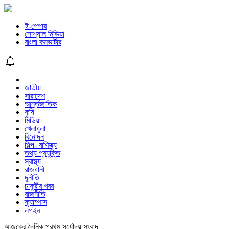
ই-পেপার
সোশ্যাল মিডিয়া
বাংলা কনভার্টার
জাতীয়
সারাদেশ
আর্ন্তজাতিক
কৃষি
মিডিয়া
খেলাধুলা
বিনোদন
শিল্প- বাণিজ্য
তথ্য প্রযুক্তি
স্বাস্থ্য
রাজধানী
দূর্নীতি
চাকুরীর খবর
রাজনীতি
ক্যাম্পাস
লগইন
আজকের দৈনিক প্রথম সূর্যোদয় সংবাদ