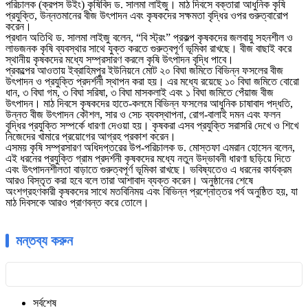
পরিচালক (ক্রপস উইং) কৃষিবিদ ড. সালমা লাইজু। মাঠ দিবসে বক্তারা আধুনিক কৃষি
প্রযুক্তি, উন্নতমানের বীজ উৎপাদন এবং কৃষকদের সক্ষমতা বৃদ্ধির ওপর গুরুত্বারোপ
করেন।
প্রধান অতিথি ড. সালমা লাইজু বলেন, “বি স্ট্রং” প্রকল্প কৃষকদের জলবায়ু সহনশীল ও
লাভজনক কৃষি ব্যবস্থার সাথে যুক্ত করতে গুরুত্বপূর্ণ ভূমিকা রাখছে। বীজ বাছাই করে
স্থানীয় কৃষকদের মধ্যে সম্প্রসারণ করলে কৃষি উৎপাদন বৃদ্ধি পাবে।
প্রকল্পের আওতায় ইব্রাহিমপুর ইউনিয়নে মোট ২০ বিঘা জমিতে বিভিন্ন ফসলের বীজ
উৎপাদন ও প্রযুক্তি প্রদর্শনী স্থাপন করা হয়। এর মধ্যে রয়েছে ১০ বিঘা জমিতে বোরো
ধান, ৩ বিঘা গম, ৩ বিঘা সরিষা, ৩ বিঘা মাসকলাই এবং ১ বিঘা জমিতে পেঁয়াজ বীজ
উৎপাদন। মাঠ দিবসে কৃষকদের হাতে-কলমে বিভিন্ন ফসলের আধুনিক চাষাবাদ পদ্ধতি,
উন্নত বীজ উৎপাদন কৌশল, সার ও সেচ ব্যবস্থাপনা, রোগ-বালাই দমন এবং ফলন
বৃদ্ধির প্রযুক্তি সম্পর্কে ধারণা দেওয়া হয়। কৃষকরা এসব প্রযুক্তি সরাসরি দেখে ও শিখে
নিজেদের খামারে প্রয়োগের আগ্রহ প্রকাশ করেন।
এসময় কৃষি সম্প্রসারণ অধিদপ্তরের উপ-পরিচালক ড. মোস্তফা এমরান হোসেন বলেন,
এই ধরনের প্রযুক্তি গ্রাম প্রদর্শনী কৃষকদের মধ্যে নতুন উদ্ভাবনী ধারণা ছড়িয়ে দিতে
এবং উৎপাদনশীলতা বাড়াতে গুরুত্বপূর্ণ ভূমিকা রাখছে। ভবিষ্যতেও এ ধরনের কার্যক্রম
আরও বিস্তৃত করা হবে বলে তারা আশাবাদ ব্যক্ত করেন। অনুষ্ঠানের শেষে
অংশগ্রহণকারী কৃষকদের সাথে মতবিনিময় এবং বিভিন্ন প্রশ্নোত্তর পর্ব অনুষ্ঠিত হয়, যা
মাঠ দিবসকে আরও প্রাণবন্ত করে তোলে।
মন্তব্য করুন
সর্বশেষ