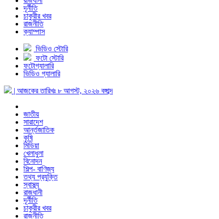
রাজধানী
দূর্নীতি
চাকুরীর খবর
রাজনীতি
ক্যাম্পাস
ভিডিও স্টোরি
ফটো স্টোরি
ফটোগ্যালারি
ভিডিও গ্যালারি
| আজকের তারিখঃ
৮ আগস্ট, ২০২৬
বঙ্গাব্দ
জাতীয়
সারাদেশ
আর্ন্তজাতিক
কৃষি
মিডিয়া
খেলাধুলা
বিনোদন
শিল্প- বাণিজ্য
তথ্য প্রযুক্তি
স্বাস্থ্য
রাজধানী
দূর্নীতি
চাকুরীর খবর
রাজনীতি