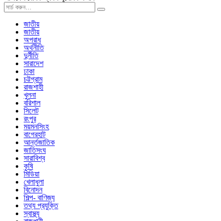
জাতীয়
জাতীয়
অপরাধ
অর্থনীতি
দুর্নীতি
সারাদেশ
ঢাকা
চট্টগ্রাম
রাজশাহী
খুলনা
বরিশাল
সিলেট
রংপুর
ময়মনসিংহ
বাগেরহাট
আর্ন্তজাতিক
জাতিসংঘ
সারাবিশ্ব
কৃষি
মিডিয়া
খেলাধুলা
বিনোদন
শিল্প- বাণিজ্য
তথ্য প্রযুক্তি
স্বাস্থ্য