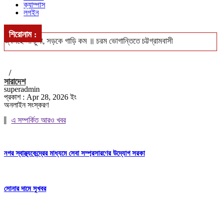
ক্যাম্পাস
লগইন
শিরোনাম :
জ্বলছে না চুলা, সড়কে গাড়ি কম ॥ চরম ভোগান্তিতে চট্টগ্রামবাসী
খুলশীতে ৪ হাজার ইয়াবাসহ গ্রেপ্তার দম্পতি ॥ পুলিশের নজরে মাদক চক্র
/
সিএমপি’র নিজস্ব জনবলে চলবে ট্রাফিক ব্যবস্থাপনা
সারাদেশ
superadmin
ঢাকা-পাবনা ও ঢাকা-খুলনা রুটে নতুন আন্তঃনগর ট্রেন চালুর পরিকল্পনা ॥ চালু
প্রকাশ : Apr 28, 2026 ইং
অনলাইন সংস্করণ
হবে বন্ধ লোকাল-মেইল
এ সম্পর্কিত আরও খবর
বঙ্গোপসাগরে ধরা পড়লো ২৯ কেজির ইয়েলোফিন টুনা, ৪০ হাজারে বিক্রি
নগর স্বাস্থ্যকেন্দ্রের মাধ্যমে সেবা সম্প্রসারণের উদ্যোগ সরকা
সোনার দামে সুখবর