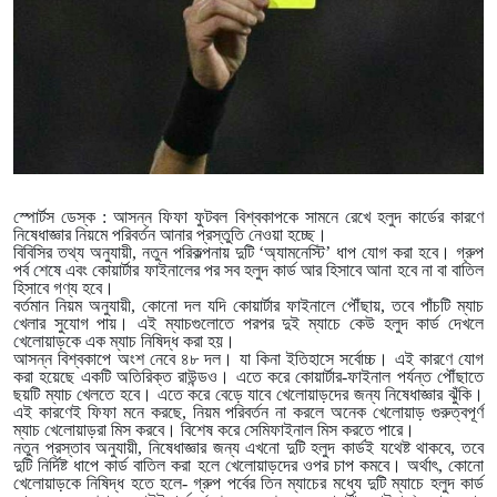
স্পোর্টস ডেস্ক : আসন্ন ফিফা ফুটবল বিশ্বকাপকে সামনে রেখে হলুদ কার্ডের কারণে
নিষেধাজ্ঞার নিয়মে পরিবর্তন আনার প্রস্তুতি নেওয়া হচ্ছে।
বিবিসির তথ্য অনুযায়ী, নতুন পরিকল্পনায় দুটি ‘অ্যামনেস্টি’ ধাপ যোগ করা হবে। গ্রুপ
পর্ব শেষে এবং কোয়ার্টার ফাইনালের পর সব হলুদ কার্ড আর হিসাবে আনা হবে না বা বাতিল
হিসাবে গণ্য হবে।
বর্তমান নিয়ম অনুযায়ী, কোনো দল যদি কোয়ার্টার ফাইনালে পৌঁছায়, তবে পাঁচটি ম্যাচ
খেলার সুযোগ পায়। এই ম্যাচগুলোতে পরপর দুই ম্যাচে কেউ হলুদ কার্ড দেখলে
খেলোয়াড়কে এক ম্যাচ নিষিদ্ধ করা হয়।
আসন্ন বিশ্বকাপে অংশ নেবে ৪৮ দল। যা কিনা ইতিহাসে সর্বোচ্চ। এই কারণে যোগ
করা হয়েছে একটি অতিরিক্ত রাউন্ডও। এতে করে কোয়ার্টার-ফাইনাল পর্যন্ত পৌঁছাতে
ছয়টি ম্যাচ খেলতে হবে। এতে করে বেড়ে যাবে খেলোয়াড়দের জন্য নিষেধাজ্ঞার ঝুঁকি।
এই কারণেই ফিফা মনে করছে, নিয়ম পরিবর্তন না করলে অনেক খেলোয়াড় গুরুত্বপূর্ণ
ম্যাচ খেলোয়াড়রা মিস করবে। বিশেষ করে সেমিফাইনাল মিস করতে পারে।
নতুন প্রস্তাব অনুযায়ী, নিষেধাজ্ঞার জন্য এখনো দুটি হলুদ কার্ডই যথেষ্ট থাকবে, তবে
দুটি নির্দিষ্ট ধাপে কার্ড বাতিল করা হলে খেলোয়াড়দের ওপর চাপ কমবে। অর্থাৎ, কোনো
খেলোয়াড়কে নিষিদ্ধ হতে হলে- গ্রুপ পর্বের তিন ম্যাচের মধ্যে দুটি ম্যাচে হলুদ কার্ড