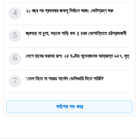
4
২১ বছর পর প্রথমবার জকসু নির্বাচন আজ: ভোটগ্রহণ শুরু
5
জ্বলছে না চুলা, সড়কে গাড়ি কম ॥ চরম ভোগান্তিতে চট্টগ্রামবাসী
6
দেশে হামের ভয়াবহ রূপ: ২৪ ঘণ্টায় সন্দেহজনক আক্রান্ত ৯৪৭, মৃত্
7
‘তেল নিতে না পারায় পার্সেল ডেলিভারি দিতে পারিনি’
8
কালীগঞ্জে ভ্রাম্যমাণ আদালতে এক লাখ টাকা জরিমানা ও ১ মাসের জে
সর্বশেষ সব খবর
9
বিনামূল্যেই দেখা যাচ্ছে প্রীতম-জেফারের ‘তুমি আমি শুধু’