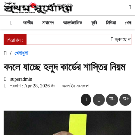
জাতীয়
সারাদেশ
আর্ন্তজাতিক
কৃষি
মিডিয়া
খেলাধু
জ্বলছে না চু
শিরোনাম :
/
খেলাধুলা
বদলে যাচ্ছে হলুদ কার্ডের শাস্তির নিয়ম
superadmin
প্রকাশ : Apr 28, 2026 ইং
|
অনলাইন সংস্করণ
অ-
অ+