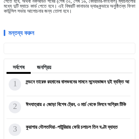
পেতে হবে, অথবা নকআউট পর্বের (শেষ ৩২, শেষ ১৬, কোয়ার্টার-ফাইনাল) ম্যাচগুলোর
মধ্যে দুটি ম্যাচে কার্ড পেতে হবে। এই বিষয়টি কানাডার ভ্যাঙ্কুভারে অনুষ্ঠিতব্য ফিফা
কাউন্সিল সভায় আলোচনার জন্য তোলা হবে।
মন্তব্য করুন
সর্বশেষ
জনপ্রিয়
1
লন্ডনে তারেক রহমানের বাসভবনের সামনে সন্দেহভাজন দুই ব্যক্তি আ
2
ঈদযাত্রায় ৫ জোড়া বিশেষ ট্রেন, ৩ মার্চ থেকে মিলবে অগ্রিম টিকি
3
কুয়াশায় দৌলতদিয়া–পাটুরিয়ায় ফেরি চলাচল তিন ঘণ্টা ব্যাহত