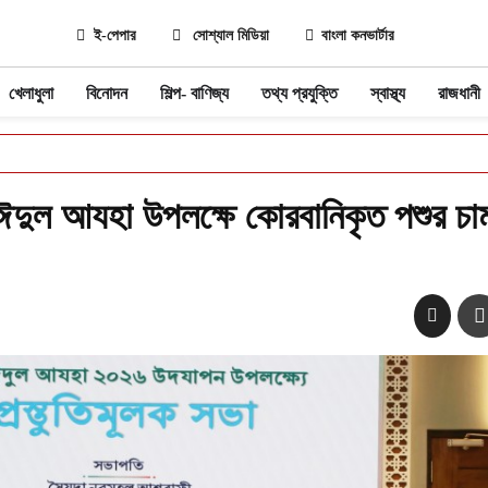
ই-পেপার
সোশ্যাল মিডিয়া
বাংলা কনভার্টার
খেলাধুলা
বিনোদন
শিল্প- বাণিজ্য
তথ্য প্রযুক্তি
স্বাস্থ্য
রাজধানী
্ন ঈদুল আযহা উপলক্ষে কোরবানিকৃত পশুর চা