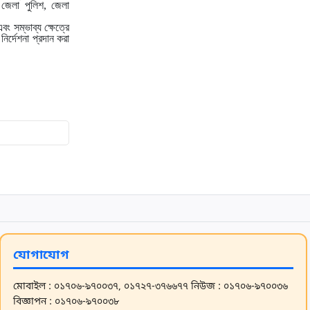
, জেলা পুলিশ, জেলা
সাবেক প্রেসিডেন্ট বলসো
ং সম্ভাব্য ক্ষেত্রে
নির্দেশনা প্রদান করা
10
৯ জানুয়ারি শিক্ষক নিয়োগ পরীক্ষা: প্রশ্ন ফাঁস
ও ‘কেন্দ্র কন
11
বিজয়ের শেষ সিনেমা নিয়ে ভক্তদের উন্মাদনা
তুঙ্গে
12
উজবেকিস্তানের সঙ্গে ড্র, অপেক্ষা বাড়ল
বাংলাদেশের
13
ইন্দোনেশিয়ায় ৭.৪ মাত্রার শক্তিশালী
ভূমিকম্প, সুনামির পর আতঙ্
যোগাযোগ
14
সাভারের দূষণ আজ ঢাকার দ্বিগুণের বেশি
মোবাইল : ০১৭০৬-৯৭০০৩৭, ০১৭২৭-৩৭৬৬৭৭
নিউজ : ০১৭০৬-৯৭০০৩৬
বিজ্ঞাপন : ০১৭০৬-৯৭০০৩৮