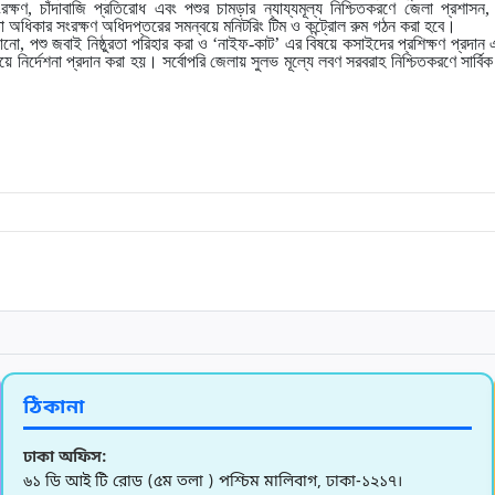
্ষণ, চাঁদাবাজি প্রতিরোধ এবং পশুর চামড়ার ন্যায্যমূল্য নিশ্চিতকরণে জেলা প্রশাসন
া অধিকার সংরক্ষণ অধিদপ্তরের সমন্বয়ে মনিটরিং টিম ও কন্ট্রোল রুম গঠন করা হবে।
ো, পশু জবাই নিষ্ঠুরতা পরিহার করা ও ‘নাইফ-কাট’ এর বিষয়ে কসাইদের প্রশিক্ষণ প্রদান এব
িষয়ে নির্দেশনা প্রদান করা হয়। সর্বোপরি জেলায় সুলভ মূল্যে লবণ সরবরাহ নিশ্চিতকরণে সার্বিক 
ঠিকানা
ঢাকা অফিস:
৬১ ডি আই টি রোড (৫ম তলা ) পশ্চিম মালিবাগ, ঢাকা-১২১৭।