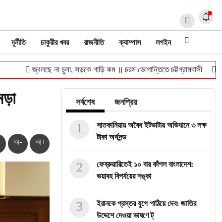
দূর্নীতি
চাকুরীর খবর
রাজনীতি
ক্যাম্পাস
লগইন
জ্বলছে না চুলা, সড়কে গাড়ি কম ॥ চরম ভোগান্তিতে চট্টগ্রামবাসী
খুলশীতে ৪
মড়া
সর্বশেষ
জনপ্রিয়
1
সাতকানিয়ায় অবৈধ ইটভাটায় অভিযানে ৩ লক্ষ
টাকা অর্থদন্ড
অ-
অ+
2
ফেব্রুয়ারিতেই ১০ বার কাঁপল বাংলাদেশ:
ভয়াবহ বিপর্যয়ের শঙ্কা
3
ইরানকে প্রস্তর যুগে পাঠিয়ে দেব: জাতির
উদ্দেশে দেওয়া ভাষণে ট্