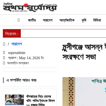
জাতীয়
সারাদেশ
আর্ন্তজাতিক
কৃষি
মিডিয়া
শিরোনাম :
/
সারাদেশ
মুন্সীগঞ্জে আসন
superadmin
সংরক্ষণে সভা
প্রকাশ : May 14, 2026 ইং
অনলাইন সংস্করণ
এ সম্পর্কিত আরও খবর
বাঁশঝাড়ের নিচে তেলের
খনি! পানির ট্যাংকে মিলল
১০ হাজার লিটার