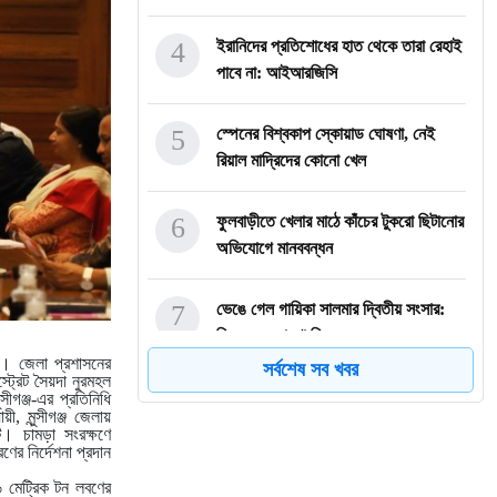
4
ইরানিদের প্রতিশোধের হাত থেকে তারা রেহাই
পাবে না: আইআরজিসি
5
স্পেনের বিশ্বকাপ স্কোয়াড ঘোষণা, নেই
রিয়াল মাদ্রিদের কোনো খেল
6
ফুলবাড়ীতে খেলার মাঠে কাঁচের টুকরো ছিটানোর
অভিযোগে মানববন্ধন
7
ভেঙে গেল গায়িকা সালমার দ্বিতীয় সংসার:
বিচ্ছেদের ঘোষণা দিলেন
ছে। জেলা প্রশাসনের
সর্বশেষ সব খবর
ট্রেট সৈয়দা নুরমহল
8
সিরাজগঞ্জে মেয়াদোত্তীর্ণ ওষুধে ভরা
ীগঞ্জ-এর প্রতিনিধি
ী, মুন্সীগঞ্জ জেলায়
হাসপাতালের স্টোর
। চামড়া সংরক্ষণে
ের নির্দেশনা প্রদান
9
চিকিৎসা শেষে আবারও কারাগারে ব্রাজিলের
২৬ মেট্রিক টন লবণের