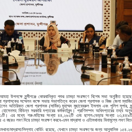
যহা উপলক্ষে মুন্সীগঞ্জে কোরবানিকৃত পশুর চামড়া সংরক্ষণে বিশেষ সভা অনুষ্ঠিত হয়ে
প্রশাসকের সম্মেলন কক্ষে সভায় সভাপতিত্ব করেন জেলা প্রশাসক ও বিজ্ঞ জেলা ম্যাজিস্
তিরিক্ত জেলা প্রশাসক (সার্বিক) মুহাম্মদ মুছাব্বেরুল ইসলাম এবং পুলিশ সুপার, মুন্স
োসেনসহ বিভিন্ন সরকারি দপ্তরের কর্মকর্তাবৃন্দ। প্রাণিসম্পদ অধিদপ্তরের তথ্য অনুযায়
১১টি। এর মধ্যে গরু-মহিষের সংখ্যা ৪৪,২৬২টি এবং ছাগল-ভেড়ার সংখ্যা ২৩,৪৪৯টি
ায় এ বছরও লবণ দিয়ে চামড়া সংরক্ষণ করবে-এমন মাদ্রাসা ও এতিমখানায় বিনামূল্যে লবণ বিতরণ
তিমখানা/মাদ্রাসা/লিল্লাহ বোর্ডিং রয়েছে, যেখানে চামড়া সংরক্ষণের জন্য আনুমানিক ১৫৪.