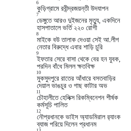
6
কুড়িগ্রামে রবীন্দ্রজয়ন্তী উদযাপন
7
ডেঙ্গুতে আরও দুইজনের মৃত্যু, একদিনে
হাসপাতালে ভর্তি ২২০ রোগী
8
মাইকে বউ তালাক দেওয়া সেই আ.লীগ
নেতার বিরুদ্ধে এবার শাড়ি চুরি
9
ইফতার সেরে বাসা থেকে বের হন যুবক,
পরদিন বাঁধে মিলল ক্ষতবিক্ষ
10
মুকসুদপুরে রাতের আঁধারে বসতবাড়ির
দেয়াল ভাঙচুর ও গাছ কাটার অভ
11
চৌহালীতে হেলিক্স রিকম্বিনেশন শীর্ষক
কর্মসূচি পালিত
12
নৌপ্রধানকে ভাইস অ্যাডমিরাল র‌্যাংক
ব্যাজ পরিয়ে দিলেন প্রধানম
13