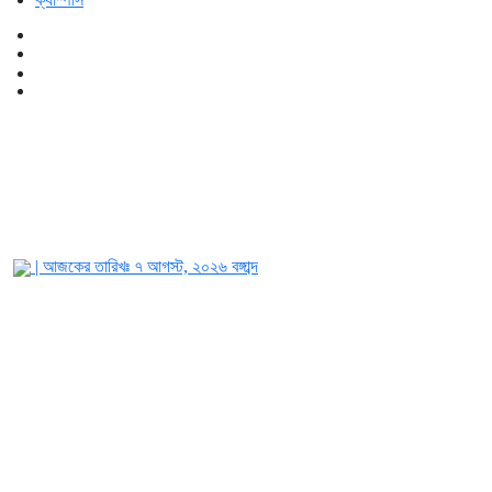
| আজকের তারিখঃ
৭ আগস্ট, ২০২৬
বঙ্গাব্দ