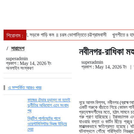
জ্বলছে না চুলা, সড়কে গাড়ি কম ॥ চরম ভোগান্তিতে চট্টগ্রামবাসী
খুলশীতে ৪ হা
শিরোনাম :
ঢাকা-পাবনা ও ঢাকা-খুলনা রুটে নতুন আন্তঃনগর ট্রেন চালুর পরিকল্পনা ॥ চালু হব
/
সারাদেশ
নবীনগর-রাধিকা মহ
superadmin
superadmin
প্রকাশ : May 14, 2026 ইং
প্রকাশ : May 14, 2026 ইং
|
অনলাইন সংস্করণ
এ সম্পর্কিত আরও খবর
কাজের টেন্ডার চূড়ান্ত না হতেই
নূরে আলম বিপ্লব, নবীনগর (ব্রাহ্মণব
দুর্নীতির অভিযোগ এনে সংবাদ
একটি গরুকে বাঁচাতে গিয়ে কোমল পানী
প্র
প্রত্যক্ষদর্শীদের মতে, হঠাৎ সামনে
গরু প্রাণ হারিয়েছে। ট্রাকচালক 
ব্রিটিশ পার্লামেন্টের পাশে
যাওয়ায় বস্তা ও কার্টন ছিঁড়ে প্রচু
ওয়েস্টমিনিস্টার ব্রিজ উড়িয়ে
মারাত্মকভাবে ক্ষতিগ্রস্ত হয়েছে।
দেয়া
ঘটনাস্থলে পৌঁছে পরিস্থিতি নিয়ন্