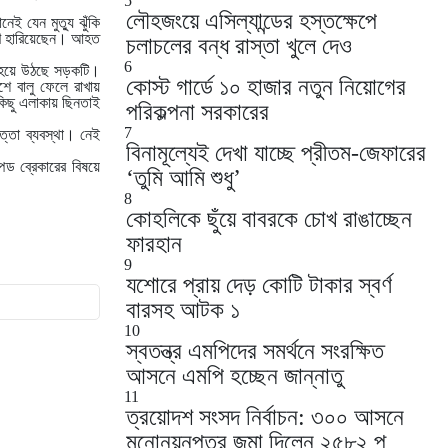
5
লৌহজংয়ে এসিল্যান্ডের হস্তক্ষেপে
 যেন মুত্যু ঝুঁকি
রাণ হারিয়েছেন। আহত
চলাচলের বন্ধ রাস্তা খুলে দেও
6
র হয়ে উঠছে সড়কটি।
কোস্ট গার্ডে ১০ হাজার নতুন নিয়োগের
শে বালু ফেলে রাখায়
 কিছু এলাকায় ছিনতাই
পরিকল্পনা সরকারের
7
ত্তা ব্যবস্থা। নেই
বিনামূল্যেই দেখা যাচ্ছে প্রীতম-জেফারের
পিড ব্রেকারের বিষয়ে
‘তুমি আমি শুধু’
8
কোহলিকে ছুঁয়ে বাবরকে চোখ রাঙাচ্ছেন
ফারহান
9
যশোরে প্রায় দেড় কোটি টাকার স্বর্ণ
বারসহ আটক ১
10
স্বতন্ত্র এমপিদের সমর্থনে সংরক্ষিত
আসনে এমপি হচ্ছেন জান্নাতু
11
ত্রয়োদশ সংসদ নির্বাচন: ৩০০ আসনে
মনোনয়নপত্র জমা দিলেন ২৫৮২ প্