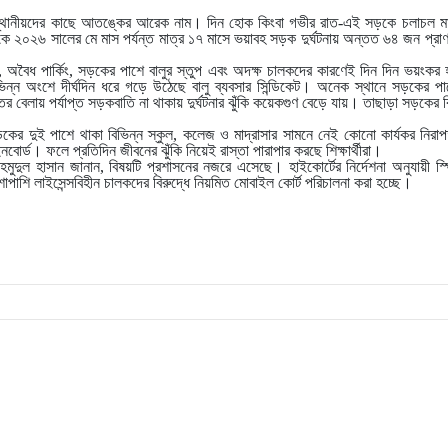
থানীয়দের কাছে আতঙ্কের আরেক নাম। দিন হোক কিংবা গভীর রাত-এই সড়কে চলাচল মানেই
ে ২০২৬ সালের মে মাস পর্যন্ত মাত্র ১৭ মাসে ভয়াবহ সড়ক দুর্ঘটনায় অন্তত ৬৪ জন প্
, অবৈধ পার্কিং, সড়কের পাশে বালুর স্তুপ এবং অদক্ষ চালকদের কারণেই দিন দিন ভয়ংক
িন্ন অংশে দীর্ঘদিন ধরে গড়ে উঠেছে বালু ব্যবসার সিন্ডিকেট। অনেক স্থানে সড়কের পা
াতের বেলায় পর্যাপ্ত সড়কবাতি না থাকায় দুর্ঘটনার ঝুঁকি কয়েকগুণ বেড়ে যায়। তাছাড়া সড়কের
র দুই পাশে থাকা বিভিন্ন স্কুল, কলেজ ও মাদ্রাসার সামনে নেই কোনো কার্যকর নিরাপ
নবোর্ড। ফলে প্রতিদিন জীবনের ঝুঁকি নিয়েই রাস্তা পারাপার করছে শিক্ষার্থীরা।
 মাহমুদুল হাসান জানান, বিষয়টি প্রশাসনের নজরে এসেছে। হাইকোর্টের নির্দেশনা অনুযায়ী স্
াপাশি লাইসেন্সবিহীন চালকদের বিরুদ্ধে নিয়মিত মোবাইল কোর্ট পরিচালনা করা হচ্ছে।