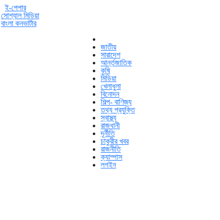
ই-পেপার
সোশ্যাল মিডিয়া
বাংলা কনভার্টার
জাতীয়
সারাদেশ
আর্ন্তজাতিক
কৃষি
মিডিয়া
খেলাধুলা
বিনোদন
শিল্প- বাণিজ্য
তথ্য প্রযুক্তি
স্বাস্থ্য
রাজধানী
দূর্নীতি
চাকুরীর খবর
রাজনীতি
ক্যাম্পাস
লগইন