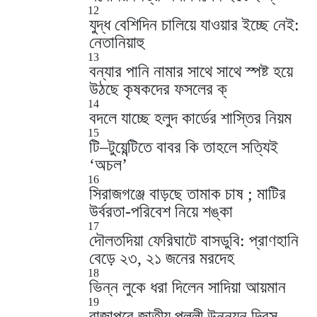
12
যুদ্ধ বেশিদিন চালিয়ে যাওয়ার ইচ্ছে নেই:
নেতানিয়াহু
13
বন্যার পানি নামার সাথে সাথে স্পষ্ট হয়ে
উঠছে কৃষকদের ফসলের ক্
14
বদলে যাচ্ছে হলুদ কার্ডের শাস্তির নিয়ম
15
টি–টুয়েন্টিতে বাবর কি তাহলে সত্যিই
‘অচল’
16
সিরাজগঞ্জে বাড়ছে তামাক চাষ ; মাটির
উর্বরতা-পরিবেশ নিয়ে শঙ্কা
17
দৌলতদিয়া ফেরিঘাটে বাসডুবি: প্রাণহানি
বেড়ে ২৩, ২১ জনের মরদেহ
18
ভিন্ন লুকে ধরা দিলেন সাদিয়া আয়মান
19
রাজাপুরে জাতীয় পল্লী উন্নয়ন দিবস