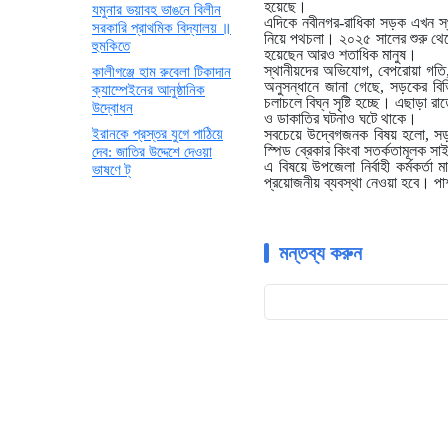
হয়েছে।
যমুনার ভয়াবহ ভাঙনে বিলীন
এদিকে নবীনগর-রাধিকা সড়ক এখন স্
সরকারি প্রাথমিক বিদ্যালয় ॥
নিয়ে পথচলা। ২০২৫ সালের শুরু থেক
হুমকিতে
হয়েছেন আরও শতাধিক মানুষ।
স্থানীয়দের অভিযোগ, বেপরোয়া গতি
কালীগঞ্জে হাম রুবেলা টিকাদান
অনুসন্ধানে জানা গেছে, সড়কের বিভ
ক্যাম্পেইনের আনুষ্ঠানিক
চলাচলে বিঘ্ন সৃষ্টি হচ্ছে। এছাড়া র
উদ্বোধন
ও ডাকাতির ঘটনাও ঘটে থাকে।
ইরানকে প্রস্তর যুগে পাঠিয়ে
সবচেয়ে উদ্বেগজনক বিষয় হলো, সড়কে
স্পিড ব্রেকার কিংবা সতর্কতামূলক সাই
দেব: জাতির উদ্দেশে দেওয়া
এ বিষয়ে উপজেলা নির্বাহী কর্মকর্তা
ভাষণে ট্
প্রয়োজনীয় ব্যবস্থা নেওয়া হবে। পাশ
মন্তব্য করুন