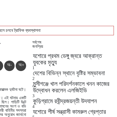
লে চলবে ট্রাফিক ব্যবস্থাপনা
িক্রি
সর্বশেষ
জনপ্রিয়
যশোরে প্রথম ডেঙ্গু জ্বরে আক্রান্ত
যুবকের মৃত্যু
অ-
অ+
1
দেশের বিভিন্ন স্থানে বৃষ্টির সম্ভাবনা
2
মুন্সীগঞ্জে খাল পরিদর্শনকালে খনন কাজের
উদ্বোধন করলেন এলজিইডি
াত্মক দুর্ঘটনা ঘটে।
3
 যায়। এই ঘটনায় একটি
কুড়িগ্রামে রবীন্দ্রজয়ন্তী উদযাপন
ছিল। গাড়িটি উল্টে
ির সামনের অংশ ও বডি
4
রী বাহিনীর সদস্যরা
যশোরে শীর্ষ সন্ত্রাসী কামরুল গ্রেপ্তার
চলের অনুরোধ জানানো