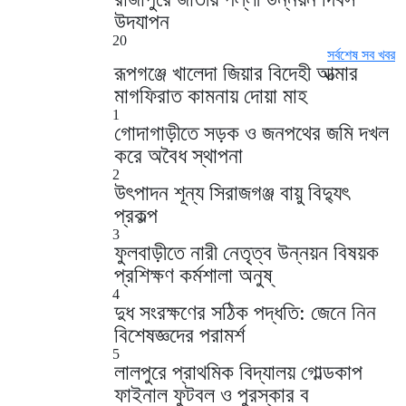
উদযাপন
20
সর্বশেষ সব খবর
রূপগঞ্জে খালেদা জিয়ার বিদেহী আত্মার
মাগফিরাত কামনায় দোয়া মাহ
1
গোদাগাড়ীতে সড়ক ও জনপথের জমি দখল
করে অবৈধ স্থাপনা
2
উৎপাদন শূন্য সিরাজগঞ্জ বায়ু বিদ্যুৎ
প্রকল্প
3
ফুলবাড়ীতে নারী নেতৃত্ব উন্নয়ন বিষয়ক
প্রশিক্ষণ কর্মশালা অনুষ্
4
দুধ সংরক্ষণের সঠিক পদ্ধতি: জেনে নিন
বিশেষজ্ঞদের পরামর্শ
5
লালপুরে প্রাথমিক বিদ্যালয় গোল্ডকাপ
ফাইনাল ফুটবল ও পুরস্কার ব