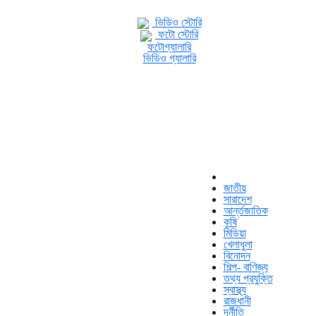
ভিডিও স্টোরি
ফটো স্টোরি
ফটোগ্যালারি
ভিডিও গ্যালারি
জাতীয়
সারাদেশ
আর্ন্তজাতিক
কৃষি
মিডিয়া
খেলাধুলা
বিনোদন
শিল্প- বাণিজ্য
তথ্য প্রযুক্তি
স্বাস্থ্য
রাজধানী
দূর্নীতি