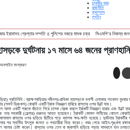
চাকুরীর খবর
রাজনীতি
ক্যাম্পাস
লগইন
জার ইয়াবাসহ গ্রেপ্তার দম্পতি ॥ পুলিশের নজরে মাদক চক্র
সিএমপি’র নিজস্ব জনব
ে বন্ধ লোকাল-মেইল
বঙ্গোপসাগরে ধরা পড়লো ২৯ কেজির ইয়েলোফিন টুনা, ৪০ হাজারে ব
াসড়কে দুর্ঘটনায় ১৭ মাসে ৬৪ জনের প্রাণহানি
অনলাইন সংস্করণ
াড়িয়া) প্রতিনিধি : ব্রাহ্মণবাড়িয়ার নবীনগর-রাধিকা মহাসড়কে ধনাশী এলাকায় গতকাল বুধবার মার
য় (সফট ড্রিংকস) বোঝাই একটি ট্রাক নিয়ন্ত্রণ হারিয়ে রাস্তার ওপর উল্টে যায়।
 চলে আসা একটি গরুকে বাঁচাতে গিয়ে চালক ব্রেক করলে ট্রাকটি নিয়ন্ত্রণ হারায় এবং উল্টে
এবং তার সহকারী (হেল্পার) গুরুতর আহত হয়েছেন। ট্রাকটি কোমল পানীয়ের বোতল বোঝাই 
র মালামাল রাস্তার ওপর ছড়িয়ে ছিটিয়ে পড়ে ব্যাপক ক্ষয়-ক্ষতি হয়েছে। দুর্ঘটনায় ট্রাকট
 ঘটনার পর স্থানীয় উৎসুক জনতা ও পথচারীরা ভিড় করেন। খবর পেয়ে আইন-শৃঙ্খলা রক্ষাকা
ত্রণে আনার চেষ্টা করেন। রাস্তার ওপর তেল বা জ্বালানি ছড়িয়ে পড়ায় সাবধানে যান চলা