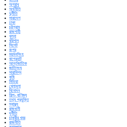
অপরাধ
অর্থনীতি
দুর্নীতি
সারাদেশ
ঢাকা
চট্টগ্রাম
রাজশাহী
খুলনা
বরিশাল
সিলেট
রংপুর
ময়মনসিংহ
বাগেরহাট
আর্ন্তজাতিক
জাতিসংঘ
সারাবিশ্ব
কৃষি
মিডিয়া
খেলাধুলা
বিনোদন
শিল্প- বাণিজ্য
তথ্য প্রযুক্তি
স্বাস্থ্য
রাজধানী
দূর্নীতি
চাকুরীর খবর
রাজনীতি
ক্যাম্পাস