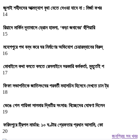
জুলাই শহীদদের আত্মত্যাগ বৃথা যেতে দেওয়া যাবে না : মির্জা ফখর
14
রিয়াদে মার্কিন দূতাবাসে ড্রোন হামলা, ‘কড়া জবাবের’ হুঁশিয়ারি
15
মহেশপুরে পথ বন্ধ করে ঘর নির্মাণের অভিযোগ চেয়ারম্যানের বিরুদ্
16
মোবাইলে কথা বলতে বলতে রেললাইনে সরকারি কর্মকর্তা, মুহূর্তেই প
17
ফিফা সভাপতিকে জাতিসংঘের পরবর্তী মহাসচিব হিসেবে দেখতে চান ট্র
18
ভেঙে গেল গায়িকা সালমার দ্বিতীয় সংসার: বিচ্ছেদের ঘোষণা দিলেন
19
ফরিদপুরে ট্রিপল মার্ডার: ১০ ঘণ্টায় গ্রেফতার প্রধান আসামি, কো
20
জনপ্রিয় সব খবর