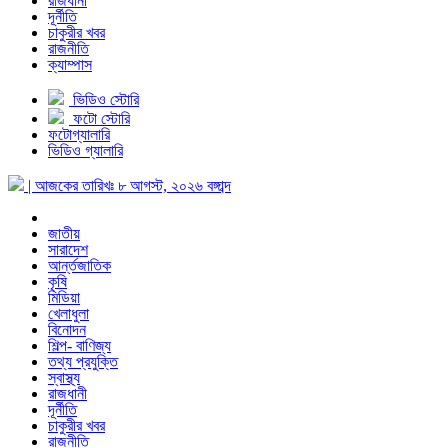
রাজধানী
দূর্নীতি
চাকুরীর খবর
রাজনীতি
ক্যাম্পাস
ভিডিও স্টোরি
ফটো স্টোরি
ফটোগ্যালারি
ভিডিও গ্যালারি
| আজকের তারিখঃ
৮ আগস্ট, ২০২৬
বঙ্গাব্দ
জাতীয়
সারাদেশ
আর্ন্তজাতিক
কৃষি
মিডিয়া
খেলাধুলা
বিনোদন
শিল্প- বাণিজ্য
তথ্য প্রযুক্তি
স্বাস্থ্য
রাজধানী
দূর্নীতি
চাকুরীর খবর
রাজনীতি