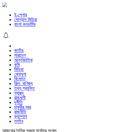
ই-পেপার
সোশ্যাল মিডিয়া
বাংলা কনভার্টার
জাতীয়
সারাদেশ
আর্ন্তজাতিক
কৃষি
মিডিয়া
খেলাধুলা
বিনোদন
শিল্প- বাণিজ্য
তথ্য প্রযুক্তি
স্বাস্থ্য
রাজধানী
দূর্নীতি
চাকুরীর খবর
রাজনীতি
ক্যাম্পাস
লগইন
আজকের দৈনিক প্রথম সূর্যোদয় সংবাদ