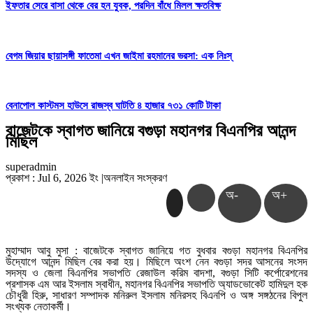
ইফতার সেরে বাসা থেকে বের হন যুবক, পরদিন বাঁধে মিলল ক্ষতবিক্ষ
বেগম জিয়ার ছায়াসঙ্গী ফাতেমা এখন জাইমা রহমানের ভরসা: এক নিঃস্
বেনাপোল কাস্টমস হাউসে রাজস্ব ঘাটতি ৪ হাজার ৭৩১ কোটি টাকা
বাজেটকে স্বাগত জানিয়ে বগুড়া মহানগর বিএনপির আনন্দ
মিছিল
superadmin
প্রকাশ : Jul 6, 2026 ইং
|
অনলাইন সংস্করণ
অ-
অ+
মুহাম্মাদ আবু মুসা : বাজেটকে স্বাগত জানিয়ে গত বুধবার বগুড়া মহানগর বিএনপির
উদ্যোগে আনন্দ মিছিল বের করা হয়। মিছিলে অংশ নেন বগুড়া সদর আসনের সংসদ
সদস্য ও জেলা বিএনপির সভাপতি রেজাউল করিম বাদশা, বগুড়া সিটি কর্পোরেশনের
প্রশাসক এম আর ইসলাম স্বাধীন, মহানগর বিএনপির সভাপতি অ্যাডভোকেট হামিদুল হক
চৌধুরী হিরু, সাধারণ সম্পাদক মনিরুল ইসলাম মনিরসহ বিএনপি ও অঙ্গ সঙ্গঠনের বিপুল
সংখ্যক নেতাকর্মী।