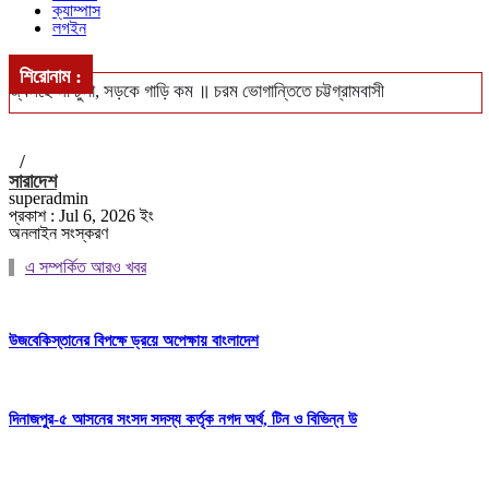
ক্যাম্পাস
লগইন
শিরোনাম :
জ্বলছে না চুলা, সড়কে গাড়ি কম ॥ চরম ভোগান্তিতে চট্টগ্রামবাসী
খুলশীতে ৪ হাজার ইয়াবাসহ গ্রেপ্তার দম্পতি ॥ পুলিশের নজরে মাদক চক্র
/
সিএমপি’র নিজস্ব জনবলে চলবে ট্রাফিক ব্যবস্থাপনা
সারাদেশ
superadmin
ঢাকা-পাবনা ও ঢাকা-খুলনা রুটে নতুন আন্তঃনগর ট্রেন চালুর পরিকল্পনা ॥ চালু
প্রকাশ : Jul 6, 2026 ইং
অনলাইন সংস্করণ
হবে বন্ধ লোকাল-মেইল
এ সম্পর্কিত আরও খবর
বঙ্গোপসাগরে ধরা পড়লো ২৯ কেজির ইয়েলোফিন টুনা, ৪০ হাজারে বিক্রি
উজবেকিস্তানের বিপক্ষে ড্রয়ে অপেক্ষায় বাংলাদেশ
দিনাজপুর-৫ আসনের সংসদ সদস্য কর্তৃক নগদ অর্থ, টিন ও বিভিন্ন উ