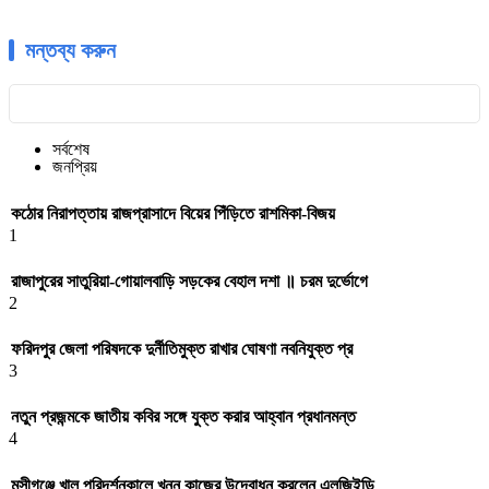
মন্তব্য করুন
সর্বশেষ
জনপ্রিয়
কঠোর নিরাপত্তায় রাজপ্রাসাদে বিয়ের পিঁড়িতে রাশমিকা-বিজয়
1
রাজাপুরের সাতুরিয়া-গোয়ালবাড়ি সড়কের বেহাল দশা ॥ চরম দুর্ভোগে
2
ফরিদপুর জেলা পরিষদকে দুর্নীতিমুক্ত রাখার ঘোষণা নবনিযুক্ত প্র
3
নতুন প্রজন্মকে জাতীয় কবির সঙ্গে যুক্ত করার আহ্বান প্রধানমন্ত
4
মুন্সীগঞ্জে খাল পরিদর্শনকালে খনন কাজের উদ্বোধন করলেন এলজিইডি