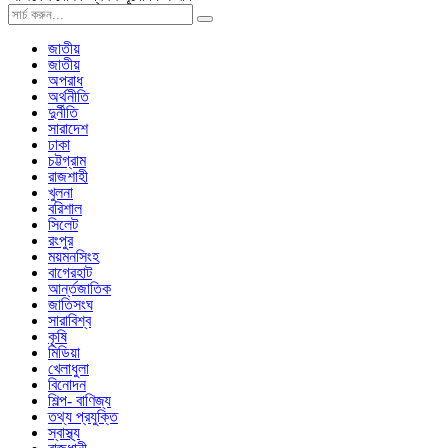
জাতীয়
জাতীয়
অপরাধ
অর্থনীতি
দুর্নীতি
সারাদেশ
ঢাকা
চট্টগ্রাম
রাজশাহী
খুলনা
বরিশাল
সিলেট
রংপুর
ময়মনসিংহ
বাগেরহাট
আর্ন্তজাতিক
জাতিসংঘ
সারাবিশ্ব
কৃষি
মিডিয়া
খেলাধুলা
বিনোদন
শিল্প- বাণিজ্য
তথ্য প্রযুক্তি
স্বাস্থ্য