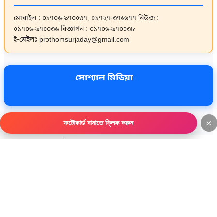
মোবাইল : ০১৭০৬-৯৭০০৩৭, ০১৭২৭-৩৭৬৬৭৭
নিউজ :
০১৭০৬-৯৭০০৩৬
বিজ্ঞাপন : ০১৭০৬-৯৭০০৩৮
ই-মেইলঃ prothomsurjaday@gmail.com
সোশ্যাল মিডিয়া
×
ফটোকার্ড বানাতে ক্লিক করুন
ওয়েবসাইট ডেভেলপমেন্ট :
বিডি আইটি এজেন্সি
আজকের দৈনিক প্রথম সূর্যোদয় সংবাদ
আজকের দৈনিক প্রথম সূর্যোদয় সংবাদ
জাতীয়
জাতীয়
জাতীয়
জাতীয়
অপরাধ
অপরাধ
অর্থনীতি
অর্থনীতি
দুর্নীতি
দুর্নীতি
সারাদেশ
সারাদেশ
ঢাকা
ঢাকা
চট্টগ্রাম
চট্টগ্রাম