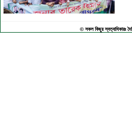
© সকল কিছুর স্বত্বাধিকারঃ দৈ