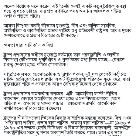
অনেক বিশ্লেষক মনে করেন, এই তিনটি দেশই একটি নতুন বৈশ্বিক ব্যবস্থা
গড়ে তুলতে চাইছে, যার প্রভাব ইউরোপসহ অন্যান্য আঞ্চলিক শক্তির
ওপরও পড়তে পারে।
আমরা বিশ্লেষণ করছি কীভাবে যুক্তরাষ্ট্র, চীন এবং রাশিয়া সামরিক,
অর্থনৈতিক ও রাজনৈতিক প্রভাব খাটিয়ে শুধু প্রতিবেশী রাষ্ট্র নয়, আরও দূরের
দেশগুলোতেও প্রভাব বিস্তারের চেষ্টা করছে।
ক্ষমতা দ্বারা শাসিত' এক বিশ্ব
ট্রাম্প প্রশাসনের অধীনে যুক্তরাষ্ট্র বর্তমানে তার পররাষ্ট্রনীতি ও জাতীয়
নিরাপত্তা কৌশলকে পুনর্নির্ধারণ ও পুনর্গঠনের মধ্য দিয়ে যাচ্ছে—যেখানে
গুরুত্ব দেওয়া হচ্ছে পশ্চিম গোলার্ধকে।
সাম্প্রতিক সময়ে ডেমোক্রেটিক ও রিপাবলিকান, দুই দল থেকেই নির্বাচিত
মার্কিন প্রেসিডেন্টদের ধারণায় একটি উল্লেখযোগ্য পরিবর্তন ফুটে ওঠে, যারা
যুক্তরাষ্ট্রের শক্তি ও প্রভাবকে আরও বৈশ্বিক দৃষ্টিকোণ থেকে দেখতেন।
ট্রাম্প প্রশাসনের কর্মকর্তারা বলছেন, এটি "আমেরিকা ফার্স্ট" নীতির
বাস্তবায়ন, যেখানে অগ্রাধিকার দেওয়া হচ্ছে এমন বিষয়গুলোকে, যেমন
অভিবাসন, অপরাধ ও মাদক পাচার—যেগুলো সরাসরি আমেরিকান
নাগরিকদের জীবনে প্রভাব ফেলে।
ট্রাম্পের শীর্ষ উপদেষ্টা স্টিফেন মিলার সাম্প্রতিক মন্তব্যে বলেছেন, বিশ্ব এখন
"শক্তি দ্বারা শাসিত, প্রভাব দ্বারা শাসিত, ক্ষমতা দ্বারা শাসিত"—যা ১৯৬০ ও
১৯৭০-এর দশকে হেনরি কিসিঞ্জার ও রিচার্ড নিক্সনের বাস্তববাদী, আদর্শহীন
পররাষ্ট্রনীতির সঙ্গে তুলনার অবকাশ তৈরি করতে পারে। তবে এর সঙ্গে