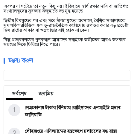
এরপর যা ঘটেছে তা নতুন কিছু নয়। ইতিহাসে স্বার্থ রক্ষার দাবি বা জাতিগত
সংখ্যালঘুদের সুরক্ষার অজুহাতে বহু যুদ্ধ হয়েছে।
দ্বিতীয় বিশ্বযুদ্ধের পর এবং পরে ঠান্ডা যুদ্ধের অবসানে, বৈশ্বিক সম্প্রদায়কে
সমঅধিকারভিত্তিক এক ভূ-রাজনৈতিক কাঠামোয় রূপান্তর করার বড় প্রচেষ্টা
ছিল রাষ্ট্রের আকার বা অস্ত্রভাণ্ডার যাই হোক না কেন।
কিন্তু প্রভাববলয়ের পুনরুত্থান আমাদের সবাইকে অতীতের আরও অন্ধকার
সময়ের দিকে ফিরিয়ে নিতে পারে।
মন্তব্য করুন
সর্বশেষ
জনপ্রিয়
1
নেত্রকোনায় টাকার বিনিময়ে রোহিঙ্গাদের এনআইডি প্রদান:
জালিয়াতি
2
লৌহজংয়ে এসিল্যান্ডের হস্তক্ষেপে চলাচলের বন্ধ রাস্তা