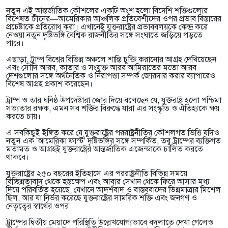
নতুন এই আন্তর্জাতিক কৌশলের একটি অংশ হলো বিদেশি শক্তিগুলোর
বিশেষত চীনের—আমেরিকার আঞ্চলিক প্রতিবেশীদের ওপর প্রভাব বিস্তারের
প্রচেষ্টাকে প্রতিরোধ করা। এখানেই যুক্তরাষ্ট্রের প্রভাববলয়কে কেন্দ্র করে
নেওয়া নতুন দৃষ্টিভঙ্গি বৈশ্বিক রাজনীতির সঙ্গে সংঘাতে জড়িয়ে পড়তে
পারে।
এছাড়া, ট্রাম্প বিশ্বের বিভিন্ন অঞ্চলে শান্তি চুক্তি করানোর আগ্রহ দেখিয়েছেন
এবং সৌদি আরব, কাতার ও সংযুক্ত আরব আমিরাতের মতো আরব
দেশগুলোর সঙ্গে অর্থনৈতিক ও নিরাপত্তা সম্পর্ক জোরদার করার ব্যাপারেও
বিশেষ আগ্রহ প্রকাশ করেছেন।
ট্রাম্প ও তার ঘনিষ্ঠ উপদেষ্টারা জোর দিয়ে বলেছেন যে, যুক্তরাষ্ট্র হলো পশ্চিমা
সভ্যতার রক্ষক, এমন সব শক্তির বিরুদ্ধে যারা এর সংস্কৃতি ও ঐতিহ্যকে ক্ষয়
করতে চায়।
এ সবকিছুই ইঙ্গিত করে যে যুক্তরাষ্ট্রের পররাষ্ট্রনীতির কৌশলগত ভিত্তি যদিও
নতুন এক 'আমেরিকা ফার্স্ট' দৃষ্টিভঙ্গির সঙ্গে সম্পর্কিত, তবু ট্রাম্পের ব্যক্তিগত
মতামত ও আগ্রহই যুক্তরাষ্ট্রের আন্তর্জাতিক এজেন্ডাকে চালিত করতে
থাকবে।
যুক্তরাষ্ট্রের ২৫০ বছরের ইতিহাসে এর পররাষ্ট্রনীতি বিভিন্ন সময়ে
বিচ্ছিন্নতাবাদ থেকে হস্তক্ষেপ এবং আবার সেখান থেকে ফিরে আসার মধ্য
দিয়ে পরিবর্তিত হয়েছে, যেখানে আদর্শবাদ ও বাস্তববাদের ভিন্নমাত্রার মিশেল
ছিল, আর যা নির্ভর করেছে যুক্তরাষ্ট্রের সামরিক শক্তি এবং জনগণ ও
নেতৃত্বের স্বার্থের ওপর।
ট্রাম্পের দ্বিতীয় মেয়াদে পরিস্থিতি উল্লেখযোগ্যভাবে বদলাতে দেখা গেলেও