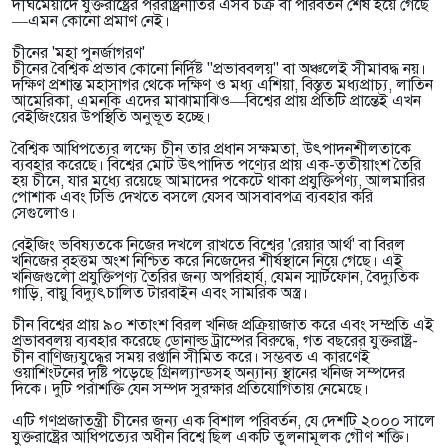
দীর্ঘমেয়াদে যুক্তরাষ্ট্রের পররাষ্ট্রনীতির এসব চক্র বা পরিবর্তন শেষ হয়ে গেছে
—এমন কোনো প্রমাণ নেই।
চীনের 'মহা পুনর্জাগরণ'
চীনের বৈশ্বিক প্রভাব কোনো নির্দিষ্ট "প্রভাববলয়" বা অঞ্চলেই সীমাবদ্ধ নয়।
দক্ষিণ প্রশান্ত মহাসাগর থেকে দক্ষিণ ও মধ্য এশিয়া, বিস্তৃত মধ্যপ্রাচ্য, লাতিন
আমেরিকা, এমনকি এদের মাঝামাঝিও—বিশ্বের প্রায় প্রতিটি প্রান্তেই এখন
বেইজিংয়ের উপস্থিতি অনুভূত হচ্ছে।
বৈশ্বিক আধিপত্যের লক্ষ্যে চীন তার প্রধান সক্ষমতা, উৎপাদনশীলতাকে
ব্যবহার করেছে। বিশ্বের মোট উৎপাদিত পণ্যের প্রায় এক-তৃতীয়াংশ তৈরি
হয় চীনে, যার মধ্যে রয়েছে আমাদের পকেটে থাকা প্রযুক্তিপণ্য, আলমারির
পোশাক এবং টিভি দেখতে বসলে যেসব আসবাবপত্র ব্যবহার করি
সেগুলোও।
বেইজিং ভবিষ্যতকে নিজের দখলে রাখতে বিশ্বের 'রেয়ার আর্থ' বা বিরল
খনিজের বৃহত্তম অংশ নিশ্চিত করে নিজেদের শীর্ষস্থানে নিয়ে গেছে। এই
খনিজগুলো প্রযুক্তিপণ্য তৈরির জন্য অপরিহার্য, যেমন স্মার্টফোন, বৈদ্যুতিক
গাড়ি, বায়ু বিদ্যুৎচালিত টারবাইন এবং সামরিক অস্ত্র।
চীন বিশ্বের প্রায় ৯০ শতাংশ বিরল খনিজ প্রক্রিয়াজাত করে এবং সম্প্রতি এই
প্রভাববলয় ব্যবহার করেছে ডোনাল্ড ট্রাম্পের বিরুদ্ধে, গত বছরের যুক্তরাষ্ট্র-
চীন বাণিজ্যযুদ্ধের সময় রপ্তানি সীমিত করে। সম্ভবত এ কারণেই
ওয়াশিংটনের দৃষ্টি পড়েছে গ্রিনল্যান্ডসহ অন্যান্য স্থানের খনিজ সম্পদের
দিকে। দুটি পরাশক্তি যেন সম্পদ সুরক্ষার প্রতিযোগিতায় নেমেছে।
এটি গণপ্রজাতন্ত্রী চীনের জন্য এক বিশাল পরিবর্তন, যে দেশটি ২০০০ সালে
যুক্তরাষ্ট্রের আধিপত্যের অধীন বিশ্বে ছিল একটি তুলনামূলক গৌণ শক্তি।