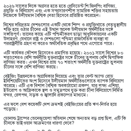
২০২৬ সালের দিকে অগ্রসর হতে হতে প্রেসিডেন্ট শি জিনপিং বাণিজ্য,
প্রযুক্তি ও বিনিয়োগ এবং এক সম্প্রসারণশীল সামরিক শক্তির সহায়তায়
নিজেকে উদীয়মান বৈশ্বিক নেতা হিসেবে প্রতিষ্ঠিত করেছেন।
বিশ্বের দরিদ্রতম দেশগুলোর একটি থেকে শিল্প ও প্রযুক্তিখাতে নেতৃত্বস্থানীয়
শক্তি হয়ে ওঠার চীনের এই উত্থান অনেক উদীয়মান অর্থনীতির সঙ্গে
সঙ্গতিপূর্ণ। তাদের কাছে এটি পশ্চিমীকরণ ছাড়া আধুনিকায়নের একটি
উদাহরণ, যেখানে রাষ্ট্র ও দেশগুলো পশ্চিমা রাজনৈতিক ব্যবস্থা বা
পররাষ্ট্রনীতি গ্রহণ না করেও অর্থনৈতিক প্রবৃদ্ধির পথে এগোতে পারে।
এটি কার্যকর কৌশল হিসেবেও প্রমাণিত হয়েছে। ২০০১ সালে বিশ্বের ৮০
শতাংশেরও বেশি অর্থনীতি যুক্তরাষ্ট্রের সঙ্গে চীনের তুলনায় বেশি দ্বিপাক্ষিক
বাণিজ্য করত। এখন বিশ্বের প্রায় ৭০ শতাংশ অর্থনীতি যুক্তরাষ্ট্রের তুলনায়
চীনের সঙ্গে বেশি বাণিজ্য করছে।
বেইজিং উন্নয়নকেও অগ্রাধিকার দিয়েছে এবং তার বেল্ট অ্যান্ড রোড
ইনিশিয়েটিভের অংশ হিসেবে উদীয়মান অর্থনীতিগুলোতে ব্যাপক বিনিয়োগ
করেছে। এটি এক বিশাল বৈশ্বিক অবকাঠামো প্রকল্প, যার লক্ষ্য এশিয়া,
ইউরোপ ও আফ্রিকাকে স্থল ও সমুদ্রপথে যুক্ত করা চীনা বিনিয়োগে নির্মিত
বন্দর, রেলপথ, সড়ক ও জ্বালানি প্রকল্পের মাধ্যমে।
এর ফলে বেশ কয়েকটি দেশ ক্রমশই বেইজিংয়ের প্রতি ঋণ-নির্ভর হয়ে
পড়েছে।
ডোনাল্ড ট্রাম্পের ভেনেজুয়েলা অভিযান শেষে অন্যতম বড় প্রশ্ন ছিল, এটি কি
চীনকে তাইওয়ান আক্রমণের ধারণা দেবে?