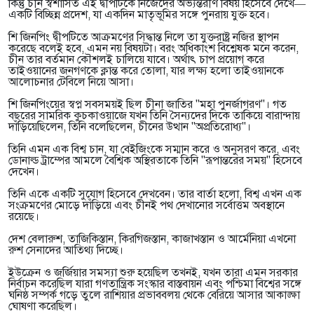
কিন্তু চীন স্বশাসিত এই দ্বীপটিকে নিজেদের অভ্যন্তরীণ বিষয় হিসেবে দেখে—
একটি বিচ্ছিন্ন প্রদেশ, যা একদিন মাতৃভূমির সঙ্গে পুনরায় যুক্ত হবে।
শি জিনপিং দ্বীপটিতে আক্রমণের সিদ্ধান্ত নিলে তা যুক্তরাষ্ট্র নজির স্থাপন
করেছে বলেই হবে, এমন নয় বিষয়টা। বরং অধিকাংশ বিশ্লেষক মনে করেন,
চীন তার বর্তমান কৌশলই চালিয়ে যাবে। অর্থাৎ চাপ প্রয়োগ করে
তাইওয়ানের জনগণকে ক্লান্ত করে তোলা, যার লক্ষ্য হলো তাইওয়ানকে
আলোচনার টেবিলে নিয়ে আসা।
শি জিনপিংয়ের স্বপ্ন সবসময়ই ছিল চীনা জাতির "মহা পুনর্জাগরণ"। গত
বছরের সামরিক কুচকাওয়াজে যখন তিনি সৈন্যদের দিকে তাকিয়ে বারান্দায়
দাঁড়িয়েছিলেন, তিনি বলেছিলেন, চীনের উত্থান "অপ্রতিরোধ্য"।
তিনি এমন এক বিশ্ব চান, যা বেইজিংকে সম্মান করে ও অনুসরণ করে, এবং
ডোনাল্ড ট্রাম্পের আমলে বৈশ্বিক অস্থিরতাকে তিনি "রূপান্তরের সময়" হিসেবে
দেখেন।
তিনি একে একটি সুযোগ হিসেবে দেখবেন। তার বার্তা হলো, বিশ্ব এখন এক
সংক্রমণের মোড়ে দাঁড়িয়ে এবং চীনই পথ দেখানোর সর্বোত্তম অবস্থানে
রয়েছে।
দেশ বেলারুশ, তাজিকিস্তান, কিরগিজস্তান, কাজাখস্তান ও আর্মেনিয়া এখনো
রুশ সেনাদের আতিথ্য দিচ্ছে।
ইউক্রেন ও জর্জিয়ার সমস্যা শুরু হয়েছিল তখনই, যখন তারা এমন সরকার
নির্বাচন করেছিল যারা গণতান্ত্রিক সংস্কার বাস্তবায়ন এবং পশ্চিমা বিশ্বের সঙ্গে
ঘনিষ্ঠ সম্পর্ক গড়ে তুলে রাশিয়ার প্রভাববলয় থেকে বেরিয়ে আসার আকাঙ্ক্ষা
ঘোষণা করেছিল।