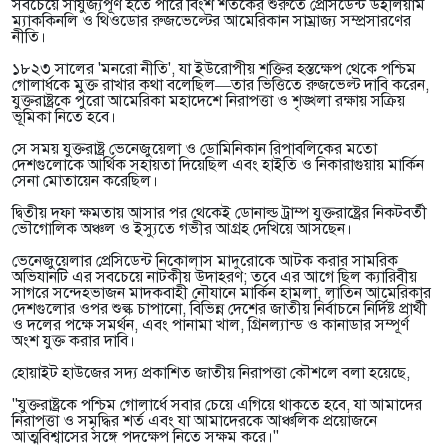
সবচেয়ে সাযুজ্যপূর্ণ হতে পারে বিংশ শতকের শুরুতে প্রেসিডেন্ট উইলিয়াম
ম্যাককিনলি ও থিওডোর রুজভেল্টের আমেরিকান সাম্রাজ্য সম্প্রসারণের
নীতি।
১৮২৩ সালের 'মনরো নীতি', যা ইউরোপীয় শক্তির হস্তক্ষেপ থেকে পশ্চিম
গোলার্ধকে মুক্ত রাখার কথা বলেছিল—তার ভিত্তিতে রুজভেল্ট দাবি করেন,
যুক্তরাষ্ট্রকে পুরো আমেরিকা মহাদেশে নিরাপত্তা ও শৃঙ্খলা রক্ষায় সক্রিয়
ভূমিকা নিতে হবে।
সে সময় যুক্তরাষ্ট্র ভেনেজুয়েলা ও ডোমিনিকান রিপাবলিকের মতো
দেশগুলোকে আর্থিক সহায়তা দিয়েছিল এবং হাইতি ও নিকারাগুয়ায় মার্কিন
সেনা মোতায়েন করেছিল।
দ্বিতীয় দফা ক্ষমতায় আসার পর থেকেই ডোনাল্ড ট্রাম্প যুক্তরাষ্ট্রের নিকটবর্তী
ভৌগোলিক অঞ্চল ও ইস্যুতে গভীর আগ্রহ দেখিয়ে আসছেন।
ভেনেজুয়েলার প্রেসিডেন্ট নিকোলাস মাদুরোকে আটক করার সামরিক
অভিযানটি এর সবচেয়ে নাটকীয় উদাহরণ; তবে এর আগে ছিল ক্যারিবীয়
সাগরে সন্দেহভাজন মাদকবাহী নৌযানে মার্কিন হামলা, লাতিন আমেরিকার
দেশগুলোর ওপর শুল্ক চাপানো, বিভিন্ন দেশের জাতীয় নির্বাচনে নির্দিষ্ট প্রার্থী
ও দলের পক্ষে সমর্থন, এবং পানামা খাল, গ্রিনল্যান্ড ও কানাডার সম্পূর্ণ
অংশ যুক্ত করার দাবি।
হোয়াইট হাউজের সদ্য প্রকাশিত জাতীয় নিরাপত্তা কৌশলে বলা হয়েছে,
"যুক্তরাষ্ট্রকে পশ্চিম গোলার্ধে সবার চেয়ে এগিয়ে থাকতে হবে, যা আমাদের
নিরাপত্তা ও সমৃদ্ধির শর্ত এবং যা আমাদেরকে আঞ্চলিক প্রয়োজনে
আত্মবিশ্বাসের সঙ্গে পদক্ষেপ নিতে সক্ষম করে।"