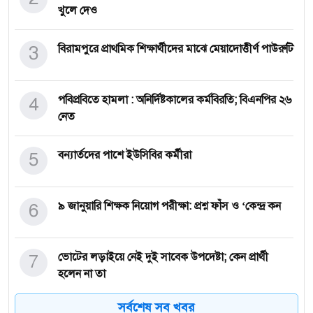
খুলে দেও
3
বিরামপুরে প্রাথমিক শিক্ষার্থীদের মাঝে মেয়াদোত্তীর্ণ পাউরুটি
4
পবিপ্রবিতে হামলা : অনির্দিষ্টকালের কর্মবিরতি; বিএনপির ২৬
নেত
5
বন্যার্তদের পাশে ইউসিবির কর্মীরা
6
৯ জানুয়ারি শিক্ষক নিয়োগ পরীক্ষা: প্রশ্ন ফাঁস ও ‘কেন্দ্র কন
7
ভোটের লড়াইয়ে নেই দুই সাবেক উপদেষ্টা; কেন প্রার্থী
হলেন না তা
সর্বশেষ সব খবর
আত্মহননের বদলে আত্মোপলব্ধির হাইকু