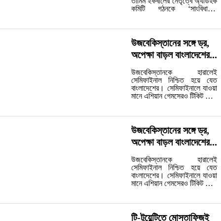
তামিম ইকবালের নেতৃত্বে অ্যাডহক
কমিটি গঠনকে ‘সাংবিধানিক
অভ্যুত্থান’ বলে উল্লেখ করেছেন
সদ্য সাবেক (আমিনুলের দাবি
অনুযায়ী বর্তমান) সভাপতি আমিনুল
ইসলাম বুলবুল। জাতীয় ক্রীড়া
উজবেকিস্তানের সঙ্গে ড্র,
পরিষদের (এনএসসি) তদন্ত
অপেক্ষা বাড়ল বাংলাদেশের...
প্রতিবেদনকে ‘ত্রুটিপূর্ণ ও
আইনগতভাবে অগ...…
‎উজবেকিস্তানকে হারালেই
সেমিফাইনাল নিশ্চিত হয়ে যেত
বাংলাদেশের। সেমিফাইনালে যাওয়া
মানে এশিয়ান গেমসেরও টিকিট হাতে
পাওয়া। কিন্তু বাংলাদেশ পারেনি
এক ঢিলে দুই পাখি শিকার করতে!
উল্টো এশিয়ান গেমস হকির
বাছাইপর্বে আজ উজবেকিস্তানের
উজবেকিস্তানের সঙ্গে ড্র,
সঙ্গে ১-১ গোলে ড্র করে পয়েন্ট
অপেক্ষা বাড়ল বাংলাদেশের...
খুইয়েছে।...…
‎উজবেকিস্তানকে হারালেই
সেমিফাইনাল নিশ্চিত হয়ে যেত
বাংলাদেশের। সেমিফাইনালে যাওয়া
মানে এশিয়ান গেমসেরও টিকিট হাতে
পাওয়া। কিন্তু বাংলাদেশ পারেনি
এক ঢিলে দুই পাখি শিকার করতে!
উল্টো এশিয়ান গেমস হকির
বাছাইপর্বে আজ উজবেকিস্তানের
টি-টুয়েন্টিতে মোস্তাফিজই