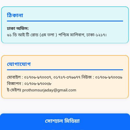
ঠিকানা
ঢাকা অফিস:
৬১ ডি আই টি রোড (৫ম তলা ) পশ্চিম মালিবাগ, ঢাকা-১২১৭।
যোগাযোগ
মোবাইল : ০১৭০৬-৯৭০০৩৭, ০১৭২৭-৩৭৬৬৭৭
নিউজ : ০১৭০৬-৯৭০০৩৬
বিজ্ঞাপন : ০১৭০৬-৯৭০০৩৮
ই-মেইলঃ prothomsurjaday@gmail.com
সোশ্যাল মিডিয়া