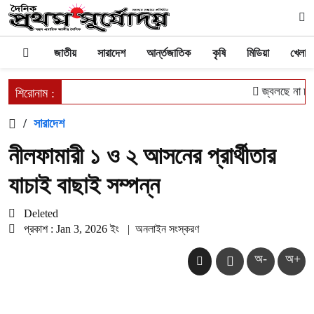
জাতীয়
সারাদেশ
আর্ন্তজাতিক
কৃষি
মিডিয়া
খেলাধু
জ্বলছে না চুল
শিরোনাম :
/
সারাদেশ
নীলফামারী ১ ও ২ আসনের প্রার্থীতার
যাচাই বাছাই সম্পন্ন
Deleted
প্রকাশ : Jan 3, 2026 ইং
|
অনলাইন সংস্করণ
অ-
অ+