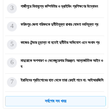
3
গাজীপুরে বিনামূল্যে কম্পিউটার ও ড্রাইভিং প্রশিক্ষণের উদ্বোধন
4
ফরিদপুর জেলা পরিষদকে দুর্নীতিমুক্ত রাখার ঘোষণা নবনিযুক্ত প্র
5
কাজের টেন্ডার চূড়ান্ত না হতেই দুর্নীতির অভিযোগ এনে সংবাদ প্র
6
মাদুরোকে অপসারণ ও ভেনেজুয়েলার নিয়ন্ত্রণ: আন্তর্জাতিক আইন ও
য
7
ইরানিদের প্রতিশোধের হাত থেকে তারা রেহাই পাবে না: আইআরজিসি
8
২৬ জুন চীনের প্রেসিডেন্টের সঙ্গে তারেক রহমানের বৈঠক
সর্বশেষ সব খবর