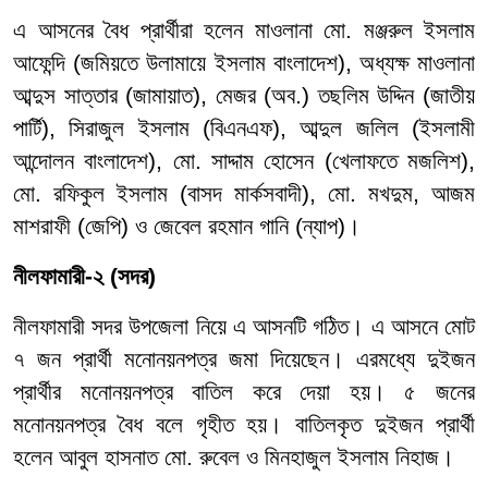
এ আসনের বৈধ প্রার্থীরা হলেন মাওলানা মো. মঞ্জরুল ইসলাম
আফেন্দি (জমিয়তে উলামায়ে ইসলাম বাংলাদেশ), অধ্যক্ষ মাওলানা
আব্দুস সাত্তার (জামায়াত), মেজর (অব.) তছলিম উদ্দিন (জাতীয়
পার্টি), সিরাজুল ইসলাম (বিএনএফ), আব্দুল জলিল (ইসলামী
আন্দোলন বাংলাদেশ), মো. সাদ্দাম হোসেন (খেলাফতে মজলিশ),
মো. রফিকুল ইসলাম (বাসদ মার্কসবাদী), মো. মখদুম, আজম
মাশরাফী (জেপি) ও জেবেল রহমান গানি (ন্যাপ)।
নীলফামারী-২ (সদর)
নীলফামারী সদর উপজেলা নিয়ে এ আসনটি গঠিত। এ আসনে মোট
৭ জন প্রার্থী মনোনয়নপত্র জমা দিয়েছেন। এরমধ্যে দুইজন
প্রার্থীর মনোনয়নপত্র বাতিল করে দেয়া হয়। ৫ জনের
মনোনয়নপত্র বৈধ বলে গৃহীত হয়। বাতিলকৃত দুইজন প্রার্থী
হলেন আবুল হাসনাত মো. রুবেল ও মিনহাজুল ইসলাম নিহাজ।