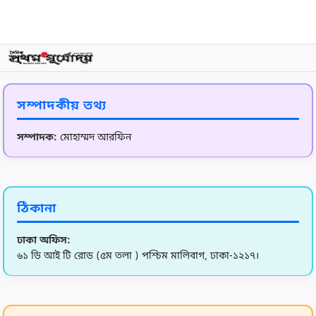
9
আজ পহেলা বৈশাখ, বাংলা নববর্ষ ১৪৩৩
10
যানজট নিরসনে নতুন আশার আলো: মেট্রোরেলের রুট সম্প্রসারণ ও
বর্
সম্পাদকীয় তথ্য
11
নির্বাচিত সংসদই দেশকে এগিয়ে নেবে : স্পিকার
সম্পাদক:
মোহাম্মদ আরফিন
12
মতামত ছাড়াই পুলিশের পোশাক পরিবর্তন: পুনর্বিবেচনার জোর দাবি
ঠিকানা
13
কমলো স্বর্ণের দাম ॥ ভরি ২ লাখ ২৮ হাজার টাকা
ঢাকা অফিস:
৬১ ডি আই টি রোড (৫ম তলা ) পশ্চিম মালিবাগ, ঢাকা-১২১৭।
14
বিশ্বকাপের আগে মেসির জোড়া গোল