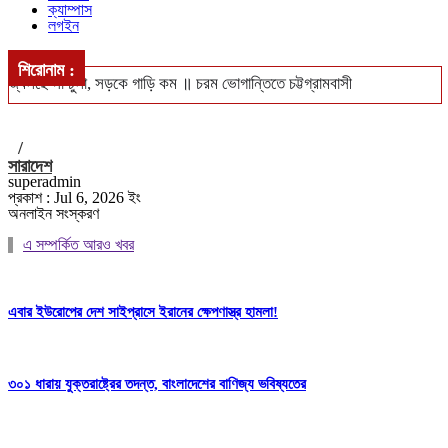
ক্যাম্পাস
লগইন
শিরোনাম :
জ্বলছে না চুলা, সড়কে গাড়ি কম ॥ চরম ভোগান্তিতে চট্টগ্রামবাসী
খুলশীতে ৪ হাজার ইয়াবাসহ গ্রেপ্তার দম্পতি ॥ পুলিশের নজরে মাদক চক্র
/
সিএমপি’র নিজস্ব জনবলে চলবে ট্রাফিক ব্যবস্থাপনা
সারাদেশ
superadmin
ঢাকা-পাবনা ও ঢাকা-খুলনা রুটে নতুন আন্তঃনগর ট্রেন চালুর পরিকল্পনা ॥ চালু
প্রকাশ : Jul 6, 2026 ইং
অনলাইন সংস্করণ
হবে বন্ধ লোকাল-মেইল
এ সম্পর্কিত আরও খবর
বঙ্গোপসাগরে ধরা পড়লো ২৯ কেজির ইয়েলোফিন টুনা, ৪০ হাজারে বিক্রি
এবার ইউরোপের দেশ সাইপ্রাসে ইরানের ক্ষেপণাস্ত্র হামলা!
৩০১ ধারায় যুক্তরাষ্ট্রের তদন্ত, বাংলাদেশের বাণিজ্য ভবিষ্যতের