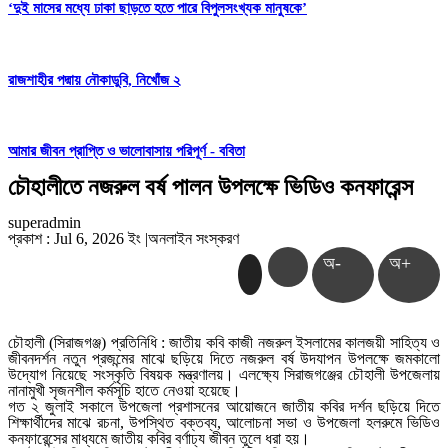
‘দুই মাসের মধ্যে ঢাকা ছাড়তে হতে পারে বিপুলসংখ্যক মানুষকে’
রাজশাহীর পদ্মায় নৌকাডুবি, নিখোঁজ ২
আমার জীবন প্রাপ্তি ও ভালোবাসায় পরিপূর্ণ - ববিতা
চৌহালীতে নজরুল বর্ষ পালন উপলক্ষে ভিডিও কনফারেন্স
superadmin
প্রকাশ : Jul 6, 2026 ইং
|
অনলাইন সংস্করণ
অ-
অ+
চৌহালী (সিরাজগঞ্জ) প্রতিনিধি : জাতীয় কবি কাজী নজরুল ইসলামের কালজয়ী সাহিত্য ও
জীবনদর্শন নতুন প্রজন্মের মাঝে ছড়িয়ে দিতে নজরুল বর্ষ উদযাপন উপলক্ষে জমকালো
উদ্যোগ নিয়েছে সংস্কৃতি বিষয়ক মন্ত্রণালয়। এলক্ষ্যে সিরাজগঞ্জের চৌহালী উপজেলায়
নানামুখী সৃজনশীল কর্মসূচি হাতে নেওয়া হয়েছে।
গত ২ জুলাই সকালে উপজেলা প্রশাসনের আয়োজনে জাতীয় কবির দর্শন ছড়িয়ে দিতে
শিক্ষার্থীদের মাঝে রচনা, উপস্থিত বক্তব্য, আলোচনা সভা ও উপজেলা হলরুমে ভিডিও
কনফারেন্সের মাধ্যমে জাতীয় কবির বর্ণাঢ্য জীবন তুলে ধরা হয়।