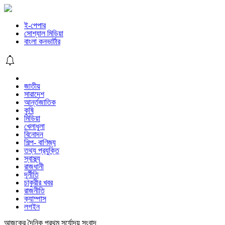
ই-পেপার
সোশ্যাল মিডিয়া
বাংলা কনভার্টার
জাতীয়
সারাদেশ
আর্ন্তজাতিক
কৃষি
মিডিয়া
খেলাধুলা
বিনোদন
শিল্প- বাণিজ্য
তথ্য প্রযুক্তি
স্বাস্থ্য
রাজধানী
দূর্নীতি
চাকুরীর খবর
রাজনীতি
ক্যাম্পাস
লগইন
আজকের দৈনিক প্রথম সূর্যোদয় সংবাদ