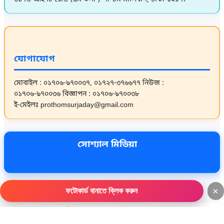
যোগাযোগ
মোবাইল : ০১৭০৬-৯৭০০৩৭, ০১৭২৭-৩৭৬৬৭৭
নিউজ :
০১৭০৬-৯৭০০৩৬
বিজ্ঞাপন : ০১৭০৬-৯৭০০৩৮
ই-মেইলঃ prothomsurjaday@gmail.com
সোশ্যাল মিডিয়া
×
ফটোকার্ড বানাতে ক্লিক করুন
ওয়েবসাইট ডেভেলপমেন্ট :
বিডি আইটি এজেন্সি
আজকের দৈনিক প্রথম সূর্যোদয় সংবাদ
আজকের দৈনিক প্রথম সূর্যোদয় সংবাদ