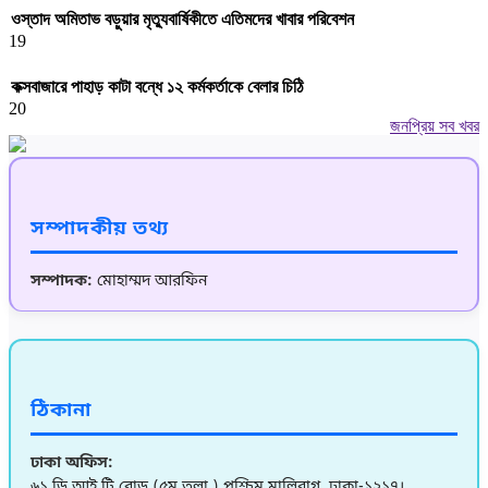
ওস্তাদ অমিতাভ বড়ুয়ার মৃত্যুবার্ষিকীতে এতিমদের খাবার পরিবেশন
19
কক্সবাজারে পাহাড় কাটা বন্ধে ১২ কর্মকর্তাকে বেলার চিঠি
20
জনপ্রিয় সব খবর
সম্পাদকীয় তথ্য
সম্পাদক:
মোহাম্মদ আরফিন
ঠিকানা
ঢাকা অফিস:
৬১ ডি আই টি রোড (৫ম তলা ) পশ্চিম মালিবাগ, ঢাকা-১২১৭।