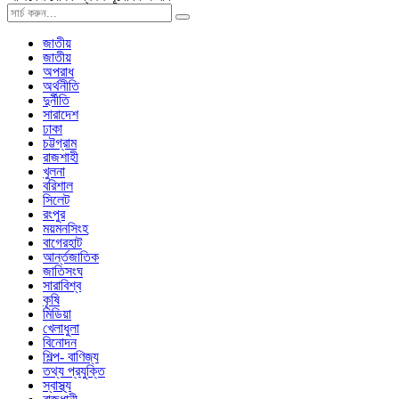
জাতীয়
জাতীয়
অপরাধ
অর্থনীতি
দুর্নীতি
সারাদেশ
ঢাকা
চট্টগ্রাম
রাজশাহী
খুলনা
বরিশাল
সিলেট
রংপুর
ময়মনসিংহ
বাগেরহাট
আর্ন্তজাতিক
জাতিসংঘ
সারাবিশ্ব
কৃষি
মিডিয়া
খেলাধুলা
বিনোদন
শিল্প- বাণিজ্য
তথ্য প্রযুক্তি
স্বাস্থ্য