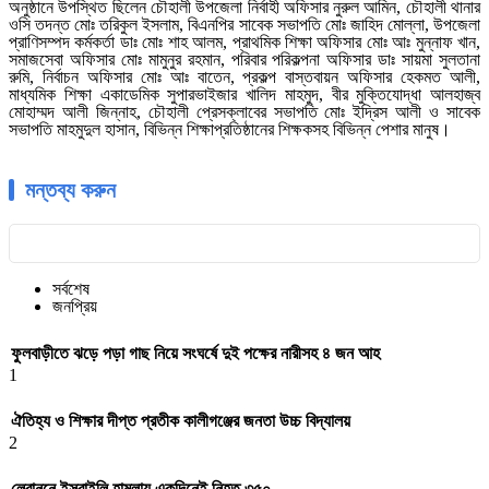
অনুষ্ঠানে উপস্থিত ছিলেন চৌহালী উপজেলা নির্বাহী অফিসার নুরুল আমিন, চৌহালী থানার
ওসি তদন্ত মোঃ তরিকুল ইসলাম, বিএনপির সাবেক সভাপতি মোঃ জাহিদ মোল্লা, উপজেলা
প্রাণিসম্পদ কর্মকর্তা ডাঃ মোঃ শাহ আলম, প্রাথমিক শিক্ষা অফিসার মোঃ আঃ মুন্নাফ খান,
সমাজসেবা অফিসার মোঃ মামুনুর রহমান, পরিবার পরিকল্পনা অফিসার ডাঃ সায়মা সুলতানা
রুমি, নির্বাচন অফিসার মোঃ আঃ বাতেন, প্রকল্প বাস্তবায়ন অফিসার হেকমত আলী,
মাধ্যমিক শিক্ষা একাডেমিক সুপারভাইজার খালিদ মাহমুদ, বীর মুক্তিযোদ্ধা আলহাজ্ব
মোহাম্মদ আলী জিন্নাহ, চৌহালী প্রেসক্লাবের সভাপতি মোঃ ইদ্রিস আলী ও সাবেক
সভাপতি মাহমুদুল হাসান, বিভিন্ন শিক্ষাপ্রতিষ্ঠানের শিক্ষকসহ বিভিন্ন পেশার মানুষ।
মন্তব্য করুন
সর্বশেষ
জনপ্রিয়
ফুলবাড়ীতে ঝড়ে পড়া গাছ নিয়ে সংঘর্ষে দুই পক্ষের নারীসহ ৪ জন আহ
1
ঐতিহ্য ও শিক্ষার দীপ্ত প্রতীক কালীগঞ্জের জনতা উচ্চ বিদ্যালয়
2
লেবাননে ইসরাইলি হামলায় একদিনেই নিহত ৩৫০