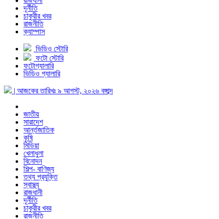
রাজধানী
দূর্নীতি
চাকুরীর খবর
রাজনীতি
ক্যাম্পাস
ভিডিও স্টোরি
ফটো স্টোরি
ফটোগ্যালারি
ভিডিও গ্যালারি
| আজকের তারিখঃ
৯ আগস্ট, ২০২৬
বঙ্গাব্দ
জাতীয়
সারাদেশ
আর্ন্তজাতিক
কৃষি
মিডিয়া
খেলাধুলা
বিনোদন
শিল্প- বাণিজ্য
তথ্য প্রযুক্তি
স্বাস্থ্য
রাজধানী
দূর্নীতি
চাকুরীর খবর
রাজনীতি