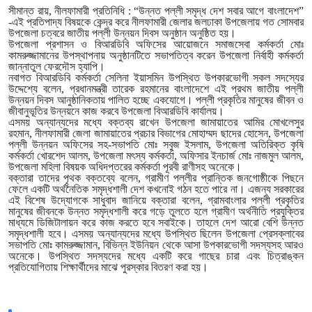
সীমান্ত রায়, নীলফামারী প্রতিনিধি : “উন্নত পল্লী সমৃদ্ধ দেশ সবার আগে বাংলাদেশ”
-এই প্রতিপাদ্য বিষয়কে কেন্দ্র করে নীলফামারী জেলার জলঢাকা উপজেলায় গত সোমবার
উপজেলা চত্বরে জাতীয় পল্লী উন্নয়ন দিবস অনুষ্ঠান অনুষ্ঠিত হয়।
উপজেলা প্রশাসন ও বিআরডিবি অফিসের আয়োজনে সমাজসেবা কর্মকর্তা মোঃ
কামরুজ্জামানের উপস্থাপনায় অনুষ্ঠানটিতে সভাপতিত্ব করেন উপজেলা নির্বাহী কর্মকর্তা
জান্নাতুল ফেরদৌস হ্যাপি।
নবাগত বিআরডিবি কর্মকর্তা সেলিনা ইয়াসমিন উপস্থিত উপকারভোগী সকল সদস্যের
উদ্দেশ্যে বলেন, প্রধানমন্ত্রী তারেক রহমানের বাংলাদেশে এই প্রথম জাতীয় পল্লী
উন্নয়ন দিবস আনুষ্ঠানিকতায় পালিত হচ্ছে একযোগে। পল্লী প্রকৃতির মানুষের জীবন ও
জীবানুভূতির উন্নয়নে কাজ করবে উপজেলা বিআরডিবি কার্যালয়।
এসময় অন্যান্যদের মধ্যে বক্তব্য রাখেন উপজেলা জামায়াতের আমির মোখলেসুর
রহমান, নীলফামারী জেলা জামায়াতের প্রচার বিভাগের মোহাম্মদ ছাদের হোসেন, উপজেলা
পল্লী উন্নয়ন অফিসের সহ-সভাপতি মোঃ সবুজ ইসলাম, উপজেলা অতিরিক্ত কৃষি
কর্মকর্তা খোরশেদ আলম, উপজেলা মৎস্য কর্মকর্তা, অফিসার ইনচার্জ মোঃ নাজমুল আলম,
উপজেলা মহিলা বিষয়ক অধিদপ্তরের কর্মকর্তা পূরবী রাণীসহ অনেকে।
বক্তারা তাদের পৃথক বক্তব্যে বলেন, গ্রামীণ পল্লীর প্রান্তিক জনগোষ্ঠীকে পিছনে
ফেলে একটি অর্থনৈতিক সমৃদ্ধশালী দেশ কখনোই গঠন হতে পারে না। এজন্য সরকারের
এই বিশেষ উদ্যোগকে সাধুবাদ জানিয়ে বক্তারা বলেন, গ্রামবাংলার পল্লী প্রকৃতির
মানুষের জীবনকে উন্নত সমৃদ্ধশালী করে গড়ে তুলতে হলে গ্রামীণ অর্থনীতি প্রযুক্তির
মাধ্যমে ডিজিটালায়ন করে কাজ করতে হবে সবাইকে। তাহলে দেশ আরো বেশি উন্নত
সমৃদ্ধশালী হবে। এসময় অন্যান্যদের মধ্যে উপস্থিত ছিলেন উপজেলা প্রেসক্লাবের
সভাপতি মোঃ কামরুজ্জামান, বিভিন্ন ইউনিয়ন থেকে আসা উপকারভোগী সদস্যসহ আরও
অনেকে। উপস্থিত সদস্যদের মধ্যে একটি করে গাছের চারা এবং চিত্রাঙ্কন
প্রতিযোগিতায় শিক্ষার্থীদের মাঝে পুরস্কার বিতরণ করা হয়।