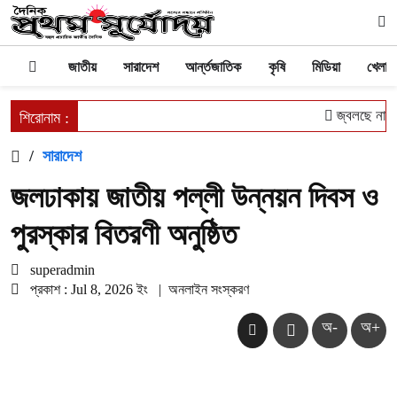
জাতীয়
সারাদেশ
আর্ন্তজাতিক
কৃষি
মিডিয়া
খেলাধু
জ্বলছে না চু
শিরোনাম :
/
সারাদেশ
জলঢাকায় জাতীয় পল্লী উন্নয়ন দিবস ও
পুরস্কার বিতরণী অনুষ্ঠিত
superadmin
প্রকাশ : Jul 8, 2026 ইং
|
অনলাইন সংস্করণ
অ-
অ+