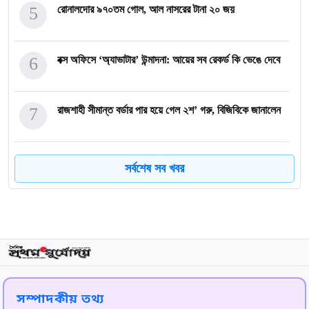
5
রোনালদোর ৯৭০তম গোল, আল নাসরের টানা ২০ জয়
6
বক্স অফিসে ‘অ্যাভাটার’ উন্মাদনা: আয়ের সব রেকর্ড কি ভেঙে দেবে
7
রাজশাহী সীমান্ত বর্ডার পার হয়ে গেল ২শ’ গরু, বিজিবিকে জানালেন
8
মরুর প্রাণী সৈয়দপুরে
সর্বশেষ সব খবর
9
কলেজ ব্যাগে মিললো দেড় কেজি হেরোইন, আটক ১
10
ওল্ড ট্রাফোর্ডে আমোরিম যুগের অবসান: ছাঁটাই হলেন ম্যান ইউ কোচ
সম্পাদকীয় তথ্য