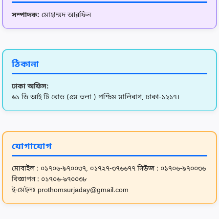
11
বন্দুক ঠেকিয়ে বরের সামনেই নববধূকে অপহরণ করল প্রাক্তন প্রেমিক
সম্পাদক:
মোহাম্মদ আরফিন
12
মাদারীপুরে বিয়ের অনুষ্ঠানে চেয়ারে বসা নিয়ে রণক্ষেত্র: অর্ধশত
ঠিকানা
13
রাজশাহীর বাঘায় শিক্ষক সংকটে ৭৪ প্রাথমিক বিদ্যালয়ের শিক্ষা কা
ঢাকা অফিস:
৬১ ডি আই টি রোড (৫ম তলা ) পশ্চিম মালিবাগ, ঢাকা-১২১৭।
14
এআই সহায়ক, বিপর্যয়েরকারণ নয়: বাউবির ট্রেজারার!
15
গাজীপুরে বিনামূল্যে কম্পিউটার ও ড্রাইভিং প্রশিক্ষণের উদ্বোধন
যোগাযোগ
মোবাইল : ০১৭০৬-৯৭০০৩৭, ০১৭২৭-৩৭৬৬৭৭
নিউজ : ০১৭০৬-৯৭০০৩৬
বিজ্ঞাপন : ০১৭০৬-৯৭০০৩৮
16
চট্টগ্রামে সড়কে দুই দিন পড়ে ছিল কোটি টাকার পরিত্যক্ত মার্সিড
ই-মেইলঃ prothomsurjaday@gmail.com
17
অর্থনৈতিক সংকট মোকাবিলায় হরিণের মতো সতর্ক থাকার আহ্বান