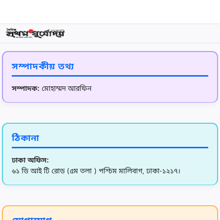
9
নীলফামারী জেলা প্রশাসকের শীতবস্ত্র বিতরণ
10
আহসান উল্লাহ মাস্টার হত্যা মামলার মৃত্যুদণ্ডপ্রাপ্ত আসামির ম
সম্পাদকীয় তথ্য
11
নাসুমের ‘ম্যাজিকাল’ স্পেল: ৭ রানে ৫ উইকেট নিয়ে ইতিহাস
সম্পাদক:
মোহাম্মদ আরফিন
12
বাংলাদেশ নৌবাহিনীতে বেসামরিক পদে চাকরি, পদ ১০১
ঠিকানা
13
শার্শায় বিয়ের প্রলোভনে ধর্ষণের অভিযোগে দুই যুবক গ্রেপ্তার
ঢাকা অফিস:
৬১ ডি আই টি রোড (৫ম তলা ) পশ্চিম মালিবাগ, ঢাকা-১২১৭।
14
শিশুর হাম: লক্ষণ, কারণ ও প্রতিকার নিয়ে বিশেষজ্ঞ পরামর্শ
চৌহালীর রেহাই পুকুরিয়া আর্দশ কলেজ রাস্তার বেহাল দশা, ভোগান্ত