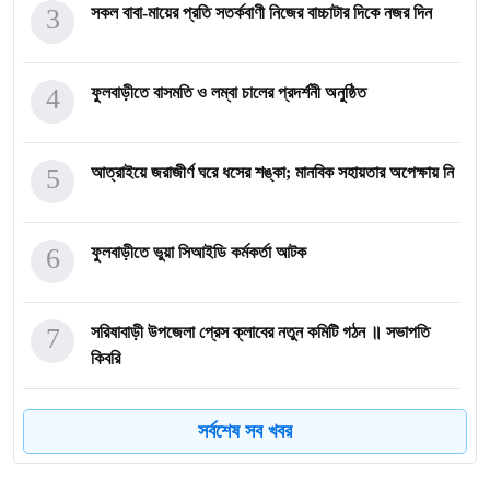
3
সকল বাবা-মায়ের প্রতি সতর্কবাণী নিজের বাচ্চাটার দিকে নজর দিন
4
ফুলবাড়ীতে বাসমতি ও লম্বা চালের প্রদর্শনী অনুষ্ঠিত
5
আত্রাইয়ে জরাজীর্ণ ঘরে ধসের শঙ্কা; মানবিক সহায়তার অপেক্ষায় নি
6
ফুলবাড়ীতে ভুয়া সিআইডি কর্মকর্তা আটক
7
সরিষাবাড়ী উপজেলা প্রেস ক্লাবের নতুন কমিটি গঠন ॥ সভাপতি
কিবরি
8
শিক্ষক-কর্মচারীদের উৎসবভাতা বিল ৪ মার্চের মধ্যে জমা দেওয়ার ন
সর্বশেষ সব খবর