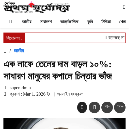
জাতীয়
সারাদেশ
আর্ন্তজাতিক
কৃষি
মিডিয়া
খেলাধু
জ্বলছে না চুল
শিরোনাম :
/
জাতীয়
এক লাফে তেলের দাম বাড়ল ১০%:
সাধারণ মানুষের কপালে চিন্তার ভাঁজ
superadmin
প্রকাশ : Mar 1, 2026 ইং
|
অনলাইন সংস্করণ
অ-
অ+