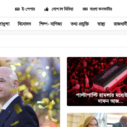
ই-পেপার
সোশ্যাল মিডিয়া
বাংলা কনভার্টার
াধুলা
বিনোদন
শিল্প- বাণিজ্য
তথ্য প্রযুক্তি
স্বাস্থ্য
রাজধান
পাল্টাপাল্টি হামলার মধ্যে
দাফন আজ...