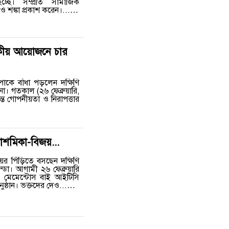
হচ্ছে। সম্প্রতি সামাজিক
 ও শঙ্কা প্রকাশ করেন।...…
জকীয় আয়োজনে চার
াকে বাঁধা পড়লেন দক্ষিণি
না। গতকাল (২৬ ফেব্রুয়ারি,
্ত গোপনীয়তা ও নিরাপত্তার
রাশমিকা-বিজয়...
ের পিঁড়িতে বসছেন দক্ষিণি
্ডা। আগামী ২৬ ফেব্রুয়ারি
্য মেমেন্টোস বাই আইটিসি
নুষ্ঠান। ভক্তদের দেও...…