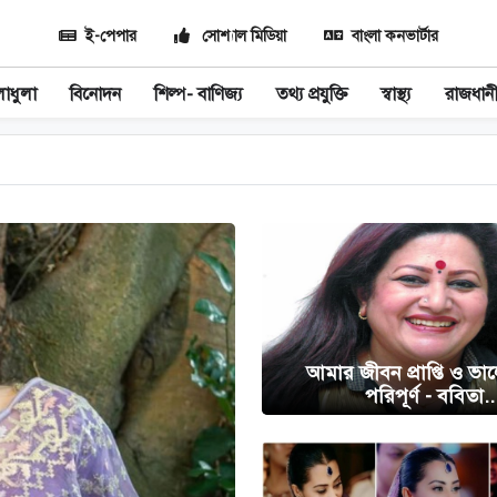
ই-পেপার
সোশ্যাল মিডিয়া
বাংলা কনভার্টার
াধুলা
বিনোদন
শিল্প- বাণিজ্য
তথ্য প্রযুক্তি
স্বাস্থ্য
রাজধান
আমার জীবন প্রাপ্তি ও ভ
পরিপূর্ণ - ববিতা..