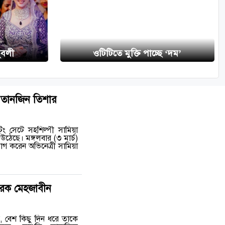
ুবলী
ওটিটিতে মুক্তি পাচ্ছে ‘দম’
 তানজিন তিশার
টিং সেটে সহশিল্পী সামিয়া
ঠেছে। মঙ্গলবার (৩ মার্চ)
গ করেন অভিনেত্রী সামিয়া
ফোরক মেহজাবীন
, বেশ কিছু দিন ধরে তাকে