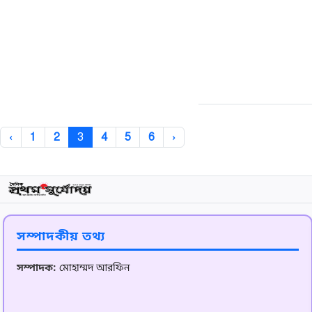
‹
1
2
3
4
5
6
›
সম্পাদকীয় তথ্য
সম্পাদক:
মোহাম্মদ আরফিন