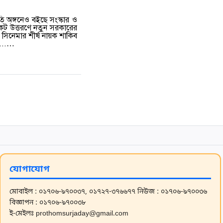
ি অঙ্গনেও বইছে সংস্কার ও
সংকট উত্তরণে নতুন সরকারের
াই সিনেমার শীর্ষ নায়ক শাকিব
 ...…
যোগাযোগ
মোবাইল : ০১৭০৬-৯৭০০৩৭, ০১৭২৭-৩৭৬৬৭৭
নিউজ : ০১৭০৬-৯৭০০৩৬
বিজ্ঞাপন : ০১৭০৬-৯৭০০৩৮
ই-মেইলঃ prothomsurjaday@gmail.com