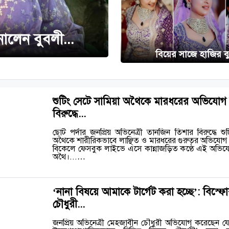
ালেন বুবলী...
বিয়ের সাজে হাজির ব
শুটিং সেটে সামিয়া অথৈকে মারধরের অভিযোগ
বিরুদ্ধে...
ছোট পর্দার জনপ্রিয় অভিনেত্রী তানজিন তিশার বিরুদ্ধে শু
অথৈকে শারীরিকভাবে লাঞ্ছিত ও মারধরের গুরুতর অভিযোগ উ
বিকেলে ফেসবুক লাইভে এসে কান্নাজড়িত কণ্ঠে এই অভিযো
অথৈ।...…
‘নানা বিষয়ে আমাকে টার্গেট করা হচ্ছে’: বিস্
চৌধুরী...
জনপ্রিয় অভিনেত্রী মেহজাবীন চৌধুরী অভিযোগ করেছেন যে