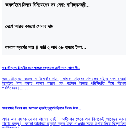
অনলাইনে মিলবে বিনিয়োগের সব সেবা: বাণিজ্যমন্ত্রী...
দেশে আরও কমলো সোনার দাম
কমলো স্বর্ণের দাম ॥ ভরি ২ লাখ ২৮ হাজার টাকা...
ভর মৌসুমেও টমেটোর দামে আগুন: ক্রেতাদের নাভিশ্বাস, কারণ কী...
ভরা মৌসুমেও কমছে না টমেটোর দাম। সাধারণ মানুষের নাগালের বাইরে চলে যাওয়া
টমেটোর দাম বাড়ার আসল কারণ এবং বর্তমান বাজার পরিস্থিতি নিয়ে বিশেষ
প্রতিবেদন।...…
ঘরে বসেই মিলবে ঋণ: জামানত ছাড়াই মুহূর্তের ক্লিকে মিলছে টাকা...
এখন আর ব্যাংক ঘোরার ঝামেলা নেই। স্মার্টফোন থেকে এক ক্লিকেই আবেদন করুন
ঋণের জন্য। কোনো জামানত ছাড়াই দ্রুত টাকা পাওয়ার সহজ উপায় নিয়ে বিস্তারিত