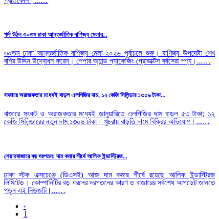
প্রতিবেদন।...…
পর্দা উঠল ৩০তম ঢাকা আন্তর্জাতিক বাণিজ্য মেলার...
৩০তম ঢাকা আন্তর্জাতিক বাণিজ্য মেলা-২০২৬ পূর্বাচলে শুরু। বাণিজ্য উপদেষ্টা শেখ
বশির উদ্দিন উদ্বোধন করেন। পেপার অ্যান্ড প্যাকেজিং প্রোডাক্টস বর্ষসেরা পণ্য।...…
বাজারে অরাজকতার মধ্যেই বাড়ল এলপিজির দাম, ১২ কেজি সিলিন্ডার ১৩০৬ টাকা...
বাজারে সংকট ও অরাজকতার মধ্যেই জানুয়ারিতে এলপিজির দাম বাড়ল ৫৩ টাকা; ১২
কেজি সিলিন্ডারের নতুন দাম ১৩০৬ টাকা। খুচরায় বাড়তি দামে বিক্রির অভিযোগ।...…
শেয়ারবাজারে বড় দরপতন: দাম কমার শীর্ষে আলিফ ইন্ডাস্ট্রিজ...
ঢাকা স্টক এক্সচেঞ্জে (ডিএসই) আজ দাম কমার শীর্ষে রয়েছে আলিফ ইন্ডাস্ট্রিজ
লিমিটেড। কোম্পানিটির বড় ধরনের দরপতনের কারণ ও বাজারের সর্বশেষ আপডেট জানতে
পড়ুন এই নিউজটি।...…
‹
1