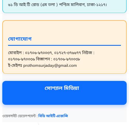
৬১ ডি আই টি রোড (৫ম তলা ) পশ্চিম মালিবাগ, ঢাকা-১২১৭।
যোগাযোগ
মোবাইল : ০১৭০৬-৯৭০০৩৭, ০১৭২৭-৩৭৬৬৭৭
নিউজ :
০১৭০৬-৯৭০০৩৬
বিজ্ঞাপন : ০১৭০৬-৯৭০০৩৮
ই-মেইলঃ prothomsurjaday@gmail.com
সোশ্যাল মিডিয়া
ওয়েবসাইট ডেভেলপমেন্ট :
বিডি আইটি এজেন্সি
আজকের দৈনিক প্রথম সূর্যোদয় সংবাদ
আজকের দৈনিক প্রথম সূর্যোদয় সংবাদ