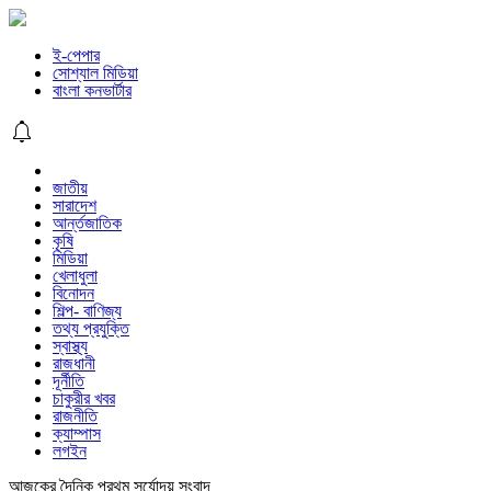
ই-পেপার
সোশ্যাল মিডিয়া
বাংলা কনভার্টার
জাতীয়
সারাদেশ
আর্ন্তজাতিক
কৃষি
মিডিয়া
খেলাধুলা
বিনোদন
শিল্প- বাণিজ্য
তথ্য প্রযুক্তি
স্বাস্থ্য
রাজধানী
দূর্নীতি
চাকুরীর খবর
রাজনীতি
ক্যাম্পাস
লগইন
আজকের দৈনিক প্রথম সূর্যোদয় সংবাদ