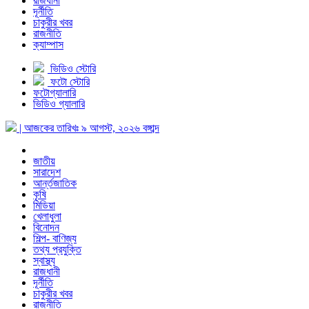
রাজধানী
দূর্নীতি
চাকুরীর খবর
রাজনীতি
ক্যাম্পাস
ভিডিও স্টোরি
ফটো স্টোরি
ফটোগ্যালারি
ভিডিও গ্যালারি
| আজকের তারিখঃ
৯ আগস্ট, ২০২৬
বঙ্গাব্দ
জাতীয়
সারাদেশ
আর্ন্তজাতিক
কৃষি
মিডিয়া
খেলাধুলা
বিনোদন
শিল্প- বাণিজ্য
তথ্য প্রযুক্তি
স্বাস্থ্য
রাজধানী
দূর্নীতি
চাকুরীর খবর
রাজনীতি