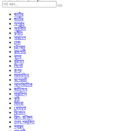
জাতীয়
জাতীয়
অপরাধ
অর্থনীতি
দুর্নীতি
সারাদেশ
ঢাকা
চট্টগ্রাম
রাজশাহী
খুলনা
বরিশাল
সিলেট
রংপুর
ময়মনসিংহ
বাগেরহাট
আর্ন্তজাতিক
জাতিসংঘ
সারাবিশ্ব
কৃষি
মিডিয়া
খেলাধুলা
বিনোদন
শিল্প- বাণিজ্য
তথ্য প্রযুক্তি
স্বাস্থ্য