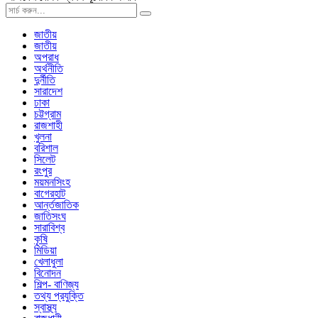
জাতীয়
জাতীয়
অপরাধ
অর্থনীতি
দুর্নীতি
সারাদেশ
ঢাকা
চট্টগ্রাম
রাজশাহী
খুলনা
বরিশাল
সিলেট
রংপুর
ময়মনসিংহ
বাগেরহাট
আর্ন্তজাতিক
জাতিসংঘ
সারাবিশ্ব
কৃষি
মিডিয়া
খেলাধুলা
বিনোদন
শিল্প- বাণিজ্য
তথ্য প্রযুক্তি
স্বাস্থ্য