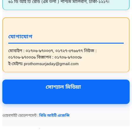
৬১ ডি আই টি রোড (৫ম তলা ) পশ্চিম মালিবাগ, ঢাকা-১২১৭।
যোগাযোগ
মোবাইল : ০১৭০৬-৯৭০০৩৭, ০১৭২৭-৩৭৬৬৭৭
নিউজ :
০১৭০৬-৯৭০০৩৬
বিজ্ঞাপন : ০১৭০৬-৯৭০০৩৮
ই-মেইলঃ prothomsurjaday@gmail.com
সোশ্যাল মিডিয়া
ওয়েবসাইট ডেভেলপমেন্ট :
বিডি আইটি এজেন্সি
আজকের দৈনিক প্রথম সূর্যোদয় সংবাদ
আজকের দৈনিক প্রথম সূর্যোদয় সংবাদ