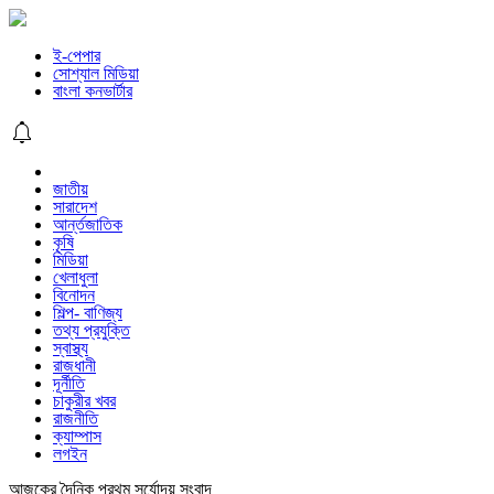
ই-পেপার
সোশ্যাল মিডিয়া
বাংলা কনভার্টার
জাতীয়
সারাদেশ
আর্ন্তজাতিক
কৃষি
মিডিয়া
খেলাধুলা
বিনোদন
শিল্প- বাণিজ্য
তথ্য প্রযুক্তি
স্বাস্থ্য
রাজধানী
দূর্নীতি
চাকুরীর খবর
রাজনীতি
ক্যাম্পাস
লগইন
আজকের দৈনিক প্রথম সূর্যোদয় সংবাদ