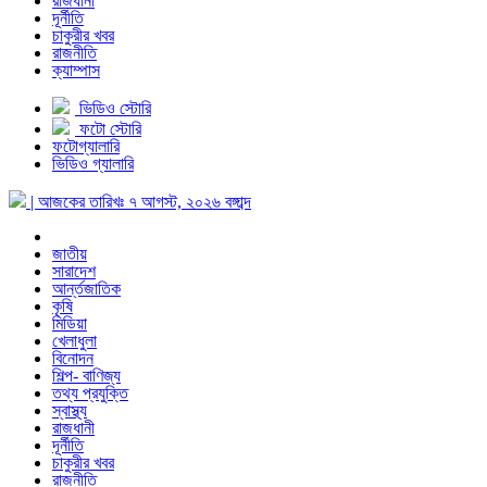
রাজধানী
দূর্নীতি
চাকুরীর খবর
রাজনীতি
ক্যাম্পাস
ভিডিও স্টোরি
ফটো স্টোরি
ফটোগ্যালারি
ভিডিও গ্যালারি
| আজকের তারিখঃ
৭ আগস্ট, ২০২৬
বঙ্গাব্দ
জাতীয়
সারাদেশ
আর্ন্তজাতিক
কৃষি
মিডিয়া
খেলাধুলা
বিনোদন
শিল্প- বাণিজ্য
তথ্য প্রযুক্তি
স্বাস্থ্য
রাজধানী
দূর্নীতি
চাকুরীর খবর
রাজনীতি