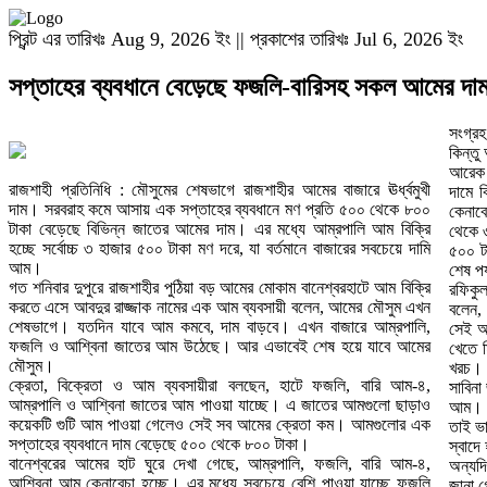
প্রিন্ট এর তারিখঃ Aug 9, 2026 ইং || প্রকাশের তারিখঃ Jul 6, 2026 ইং
সপ্তাহের ব্যবধানে বেড়েছে ফজলি-বারিসহ সকল আমের দা
সংগ্র
কিন্ত
আরেক 
রাজশাহী প্রতিনিধি : মৌসুমের শেষভাগে রাজশাহীর আমের বাজারে ঊর্ধ্বমুখী
দামে ব
দাম। সরবরাহ কমে আসায় এক সপ্তাহের ব্যবধানে মণ প্রতি ৫০০ থেকে ৮০০
কেনাব
টাকা বেড়েছে বিভিন্ন জাতের আমের দাম। এর মধ্যে আম্রপালি আম বিক্রি
থেকে 
হচ্ছে সর্বোচ্চ ৩ হাজার ৫০০ টাকা মণ দরে, যা বর্তমানে বাজারের সবচেয়ে দামি
৫০০ ট
আম।
শেষ প
গত শনিবার দুপুরে রাজশাহীর পুঠিয়া বড় আমের মোকাম বানেশ্বরহাটে আম বিক্রি
রফিকুল
করতে এসে আবদুর রাজ্জাক নামের এক আম ব্যবসায়ী বলেন, আমের মৌসুম এখন
বলেন,
শেষভাগে। যতদিন যাবে আম কমবে, দাম বাড়বে। এখন বাজারে আম্রপালি,
সেই আ
ফজলি ও আশ্বিনা জাতের আম উঠেছে। আর এভাবেই শেষ হয়ে যাবে আমের
খেতে 
মৌসুম।
খরচ। 
ক্রেতা, বিক্রেতা ও আম ব্যবসায়ীরা বলছেন, হাটে ফজলি, বারি আম-৪,
সাবিনা
আম্রপালি ও আশ্বিনা জাতের আম পাওয়া যাচ্ছে। এ জাতের আমগুলো ছাড়াও
আম। ত
কয়েকটি গুটি আম পাওয়া গেলেও সেই সব আমের ক্রেতা কম। আমগুলোর এক
তাই ভ
সপ্তাহের ব্যবধানে দাম বেড়েছে ৫০০ থেকে ৮০০ টাকা।
স্বাদে
বানেশ্বরের আমের হাট ঘুরে দেখা গেছে, আম্রপালি, ফজলি, বারি আম-৪,
অন্যদি
আশ্বিনা আম কেনাবেচা হচ্ছে। এর মধ্যে সবচেয়ে বেশি পাওয়া যাচ্ছে ফজলি
জানা গ