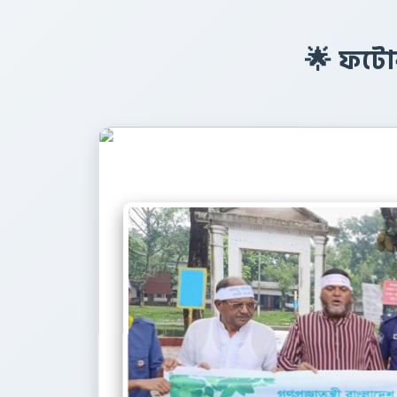
🌟 ফটোক