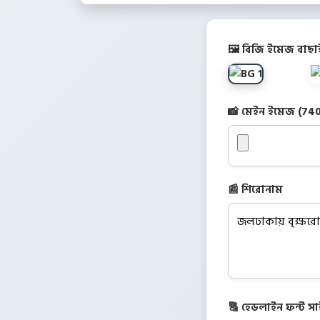
🖼️ বিজি ইমেজ বাছা
📸 মেইন ইমেজ (74
📰 শিরোনাম
🔠 হেডলাইন ফন্ট স