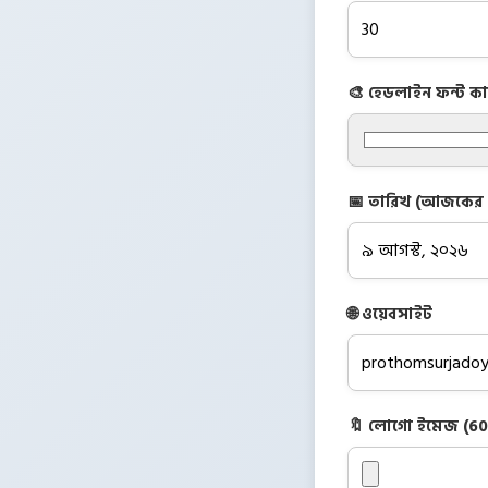
🎨 হেডলাইন ফন্ট ক
📅 তারিখ (আজকের ত
🌐 ওয়েবসাইট
🔖 লোগো ইমেজ (60